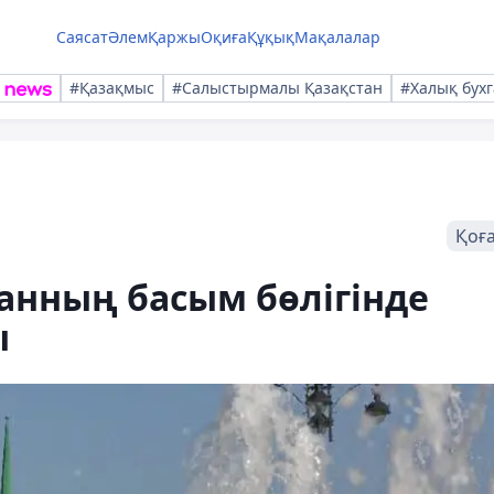
Саясат
Әлем
Қаржы
Оқиға
Құқық
Мақалалар
#Қазақмыс
#Салыстырмалы Қазақстан
#Халық бухг
Қоғ
анның басым бөлігінде
ы