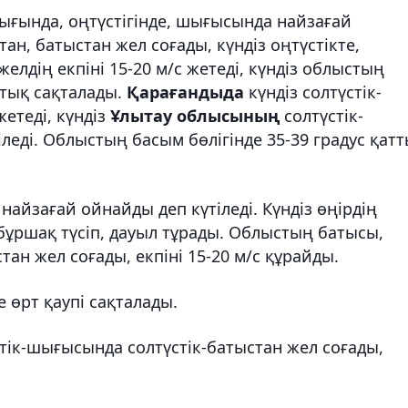
ығында, оңтүстігінде, шығысында найзағай
тан, батыстан жел соғады, күндіз оңтүстікте,
лдің екпіні 15-20 м/с жетеді, күндіз облыстың
стық сақталады.
Қарағандыда
күндіз солтүстік-
жетеді, күндіз
Ұлытау облысының
солтүстік-
леді. Облыстың басым бөлігінде 35-39 градус қат
найзағай ойнайды деп күтіледі. Күндіз өңірдің
бұршақ түсіп, дауыл тұрады. Облыстың батысы,
тан жел соғады, екпіні 15-20 м/с құрайды.
өрт қаупі сақталады.
тік-шығысында солтүстік-батыстан жел соғады,