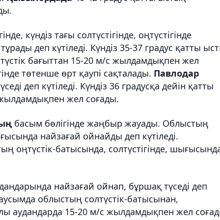
ды.
інде, күндіз тағы солтүстігінде, оңтүстігінде
тұрады деп күтіледі. Күндіз 35-37 градус қатты ыс
лтүстік бағыттан 15-20 м/с жылдамдықпен жел
інде төтенше өрт қаупі сақталады.
Павлодар
седі деп күтіледі. Күндіз 36 градусқа дейін қатты
 жылдамдықпен жел соғады.
ның
басым бөлігінде жаңбыр жауады. Облыстың
ығысында найзағай ойнайды деп күтіледі.
тың оңтүстік-батысында, солтүстігінде, шығысынд
дандарында найзағай ойнап, бұршақ түседі деп
 маусымда облыстың солтүстік-батысынан,
лы аудандарда 15-20 м/с жылдамдықпен жел соғад