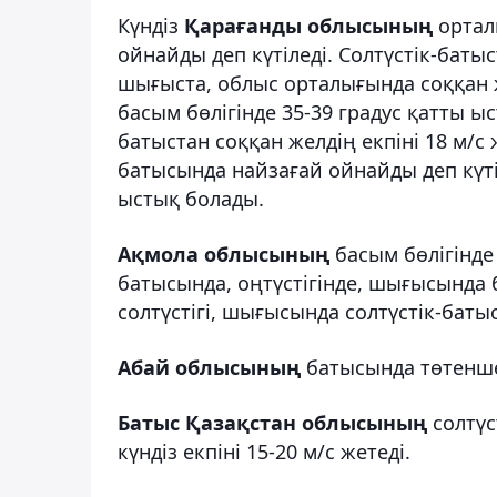
Күндіз
Қарағанды облысының
ортал
ойнайды деп күтіледі. Солтүстік-батыс
шығыста, облыс орталығында соққан же
басым бөлігінде 35-39 градус қатты ы
батыстан соққан желдің екпіні 18 м/с 
батысында найзағай ойнайды деп күті
ыстық болады.
Ақмола облысының
басым бөлігінде 
батысында, оңтүстігінде, шығысында 
солтүстігі, шығысында солтүстік-батыс
Абай облысының
батысында төтенше 
Батыс Қазақстан облысының
солтүс
күндіз екпіні 15-20 м/с жетеді.