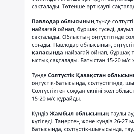
сақталады. Төтенше өрт қаупі сақтала
Павлодар облысының
түнде солтүстіг
найзағай ойнап, бұршақ түседі, дауыл 
сақталады. Облыстың оңтүстігінде со
соғады, Павлодар облысының оңтүстіг
қаласында
найзағай ойнап, бұршақ тү
ыстық сақталады. Батыстан 15-20 м/с
Түнде
Солтүстік Қазақстан облысы
оңтүстік-батысында, солтүстігінде, ш
Солтүстіктен соққан екпіні жел облыс
15-20 м/с құрайды.
Күндіз
Жамбыл облысының
таулы ау
күтіледі. Таңертең және күндіз 26-27
батысында, солтүстік-шығысында, тау