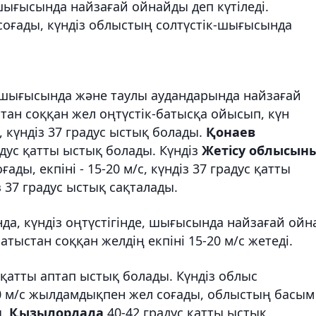
шығысында найзағай ойнайды деп күтіледі.
 соғады, күндіз облыстың солтүстік-шығысында
-шығысында және таулы аудандарында найзағай
стан соққан жел оңтүстік-батысқа ойысып, күн
і, күндіз 37 градус ыстық болады.
Қонаев
адус қатты ыстық болады. Күндіз
Жетісу облысын
ы, екпіні - 15-20 м/с, күндіз 37 градус қатты
 37 градус ыстық сақталады.
да, күндіз оңтүстігінде, шығысында найзағай ойн
батыстан соққан желдің екпіні 15-20 м/с жетеді.
 қатты аптап ыстық болады. Күндіз облыс
20 м/с жылдамдықпен жел соғады, облыстың басым
ы.
Қызылордада
40-42 градус қатты ыстық