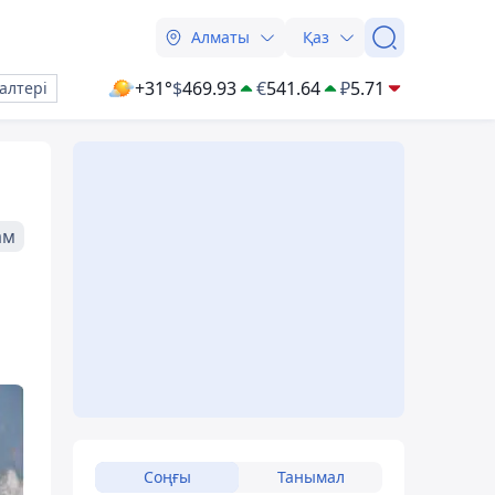
Алматы
Қаз
+31°
$
469.93
€
541.64
₽
5.71
алтері
ам
Соңғы
Танымал