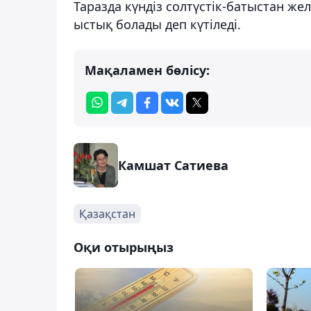
Таразда күндіз солтүстік-батыстан жел 
ыстық болады деп күтіледі.
Мақаламен бөлісу:
Камшат Сатиева
Қазақстан
Оқи отырыңыз