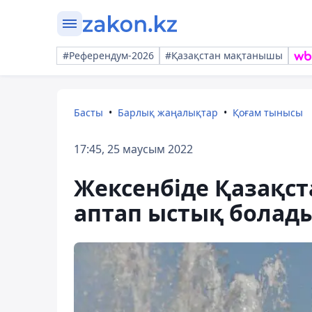
#Референдум-2026
#Қазақстан мақтанышы
Басты
Барлық жаңалықтар
Қоғам тынысы
17:45, 25 маусым 2022
Жексенбіде Қазақст
аптап ыстық болад