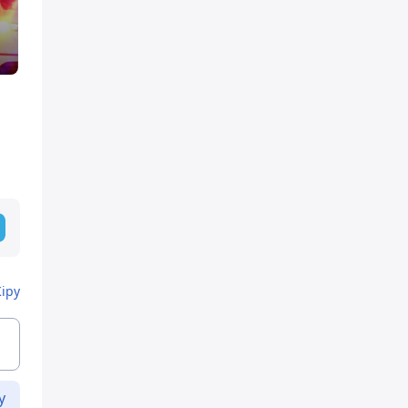
Кіру
у