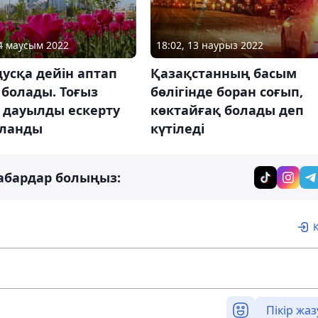
24 маусым 2022
18:02, 13 наурыз 2022
дусқа дейін аптап
Қазақстанның басым
болады. Тоғыз
бөлігінде боран соғып,
 дауылды ескерту
көктайғақ болады деп
ланды
күтіледі
абардар болыңыз:
Пікір жаз