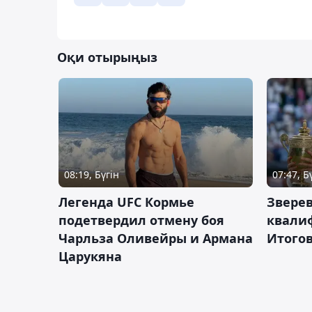
Оқи отырыңыз
08:19, Бүгін
07:47, Б
Легенда UFC Кормье
Зверев
подетвердил отмену боя
квали
Чарльза Оливейры и Армана
Итогов
Царукяна