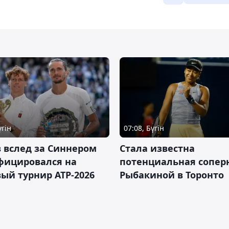
үгін
07:08, Бүгін
 вслед за Синнером
Cтала известна
фицировался на
потенциальная сопер
ый турнир ATP-2026
Рыбакиной в Торонто