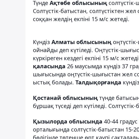
Түнде
Ақтөбе облысының
солтүстік-
Солтүстік-батыстан, солтүстіктен жел
соққан желдің екпіні 15 м/с жетеді.
Күндіз
Алматы облысының
оңтүстік
ойнайды деп күтіледі. Оңтүстік-шығы
күркіреген кездегі екпіні 15 м/с жетед
қаласында
26 маусымда күндіз 37 гр
шығысында оңтүстік-шығыстан жел соғад
ыстық болады.
Талдықорғанда
күндіз
Қостанай облысының
түнде батысын
бұршақ түседі деп күтіледі. Солтүстік-
Қызылорда облысында
40-44 градус
орталығында солтүстік-батыстан 15-
бөлігінде төтенше өрт қаупі сақталад