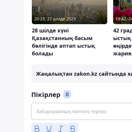
20:23, 27 шілде 2023
19:42, 
28 шілде күні
42 гра
Қазақстанның басым
ыстық 
бөлігінде аптап ыстық
өңірде
болады
жария
Жаңалықтан zakon.kz сайтында х
Пікірлер
0