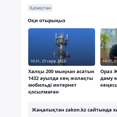
Қазақстан
Оқи отырыңыз
10:31, 25 сәуір 2023
14:57, 
Халқы 200 мыңнан асатын
Ораз 
1432 ауылда кең жолақты
даму 
мобильді интернет
кеңесш
қосылмаған
Жаңалықтан zakon.kz сайтында х