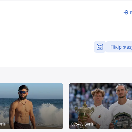
Пікір жаз
үгін
07:47, Бүгін