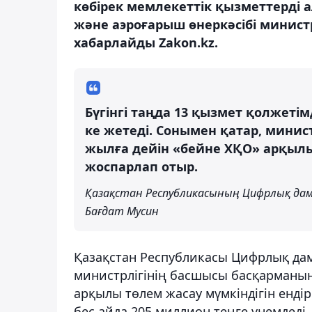
көбірек мемлекеттік қызметтерді 
және аэроғарыш өнеркәсібі минист
хабарлайды Zakon.kz.
Бүгінгі таңда 13 қызмет қолжетім
ке жетеді. Сонымен қатар, минист
жылға дейін «бейне ХҚО» арқылы
жоспарлап отыр.
Қазақстан Республикасының Цифрлық даму
Бағдат Мусин
Қазақстан Республикасы Цифрлық дам
министрлігінің басшысы басқарманы
арқылы төлем жасау мүмкіндігін енді
бес айда 205 миллион теңге үнемдеді.