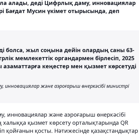
ала алады, деді Цифрлық даму, инновациялар
рі Бағдат Мусин үкімет отырысында, деп
ді болса, жыл соңына дейін олардың саны 63-
рлік мемлекеттік органдармен бірлесіп, 2025
 азаматтарға кеңестер мен қызмет көрсетуді
, инновациялар және аэроғарыш өнеркәсібі министрі
у, инновациялар және аэроғарыш өнеркәсібі
ң халыққа қызмет көрсету орталықтарында QR
ріп қойғанын қосты. Нәтижесінде қазақстандықтар