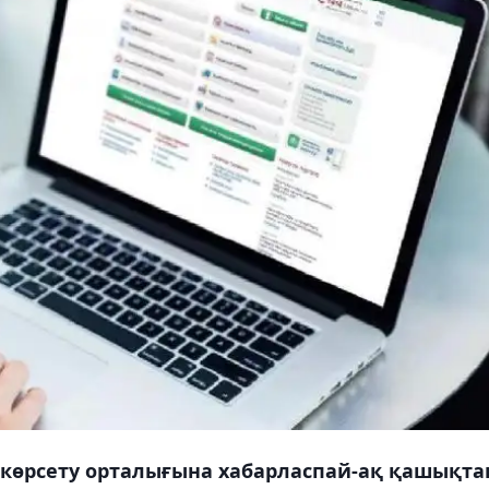
көрсету орталығына хабарласпай-ақ қашықта