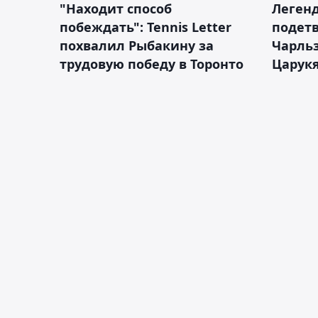
"Находит способ
Легенд
побеждать": Tennis Letter
подетв
похвалил Рыбакину за
Чарль
трудовую победу в Торонто
Царук