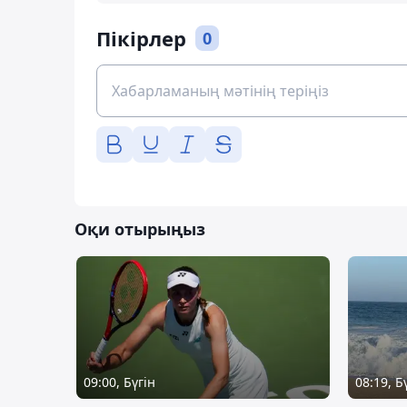
Пікірлер
0
Оқи отырыңыз
09:00, Бүгін
08:19, Б