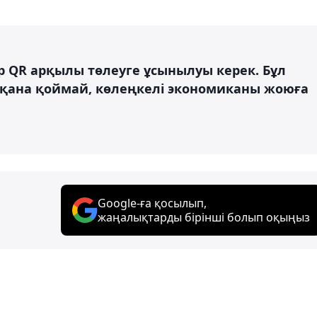
р QR арқылы төлеуге ұсынылуы керек. Бұл
қана қоймай, көлеңкелі экономиканы жоюға
Google-ға қосылып,
жаңалықтарды бірінші болып оқыңыз