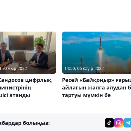
23 мамыр 2022
14:50, 06 сәуір 2022
Жандосов цифрлық
Ресей «Байқоңыр» ғары
министрінің
айлағын жалға алудан б
ісі атанды
тартуы мүмкін бе
абардар болыңыз: