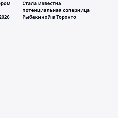
ером
Cтала известна
а
потенциальная соперница
2026
Рыбакиной в Торонто