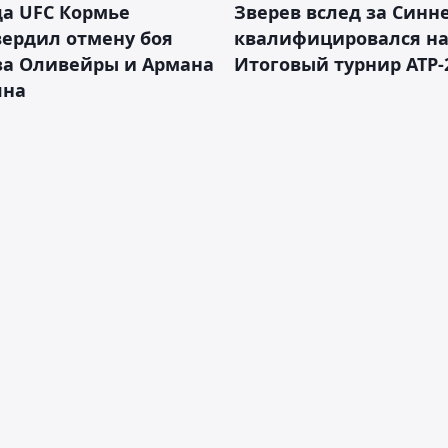
а UFC Кормье
Зверев вслед за Синн
ердил отмену боя
квалифицировался н
за Оливейры и Армана
Итоговый турнир ATP-
яна