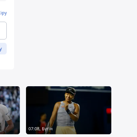
Кіру
у
07:08, Бүгін