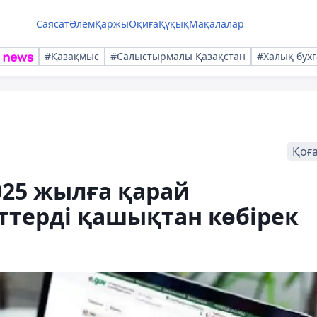
Саясат
Әлем
Қаржы
Оқиға
Құқық
Мақалалар
#Қазақмыс
#Салыстырмалы Қазақстан
#Халық бухг
Қоғ
025 жылға қарай
ттерді қашықтан көбірек