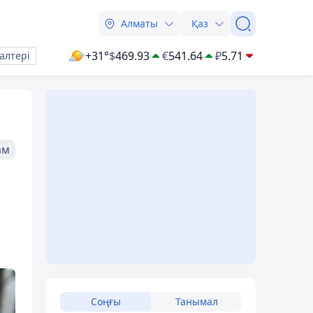
Алматы
Қаз
+31°
$
469.93
€
541.64
₽
5.71
алтері
ам
Соңғы
Танымал