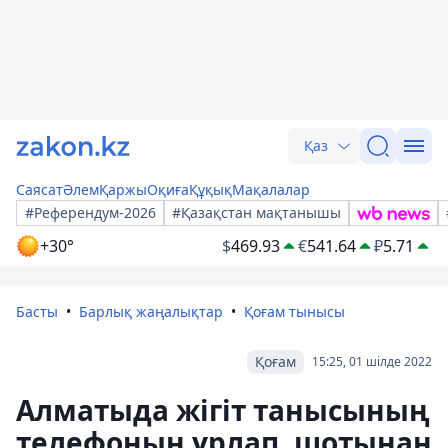
Қаз
Саясат
Әлем
Қаржы
Оқиға
Құқық
Мақалалар
#Референдум-2026
#Қазақстан мақтанышы
+30°
$
469.93
€
541.64
₽
5.71
Басты
Барлық жаңалықтар
Қоғам тынысы
Қоғам
15:25, 01 шілде 2022
Алматыда жігіт танысының
телефонын ұрлап, шотынан