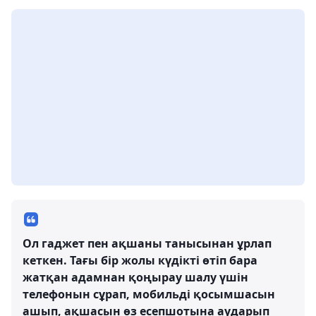
Ол гаджет пен ақшаны танысынан ұрлап
кеткен. Тағы бір жолы күдікті өтіп бара
жатқан адамнан қоңырау шалу үшін
телефонын сұрап, мобильді қосымшасын
ашып, ақшасын өз есепшотына аударып