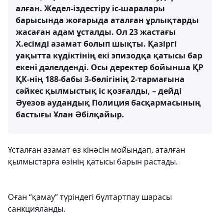
алған. Жедел-іздестіру іс-шаралары
барысында жоғарыда аталған ұрлықтарды
жасаған адам ұсталды. Ол 23 жастағы
Х.есімді азамат болып шықты. Қазіргі
уақытта күдіктінің екі эпизодқа қатысы бар
екені дәлелденді. Осы деректер бойынша ҚР
ҚК-нің 188-бабы 3-бөлігінің 2-тармағына
сәйкес қылмыстық іс қозғалды, – дейді
Әуезов аудандық Полиция басқармасының
бастығы Ұлан Әбілқайыр.
Ұсталған азамат өз кінәсін мойындап, аталған
қылмыстарға өзінің қатысы барын растады.
Оған “қамау” түріндегі бұлтартпау шарасы
санкцияланды.