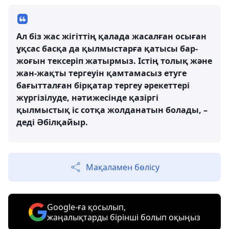
Ал біз жас жігіттің қалада жасалған осыған
ұқсас басқа да қылмыстарға қатысы бар-
жоғын тексеріп жатырмыз. Істің толық және
жан-жақты тергеуін қамтамасыз етуге
бағытталған бірқатар тергеу әрекеттері
жүргізілуде, нәтижесінде қазіргі
қылмыстық іс сотқа жолданатын болады, –
деді Әбілқайыр.
Мақаламен бөлісу
Google-ға қосылып,
жаңалықтарды бірінші болып оқыңыз