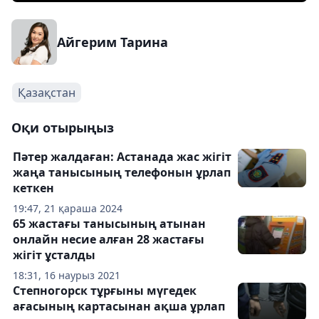
Айгерим Тарина
Қазақстан
Оқи отырыңыз
Пәтер жалдаған: Астанада жас жігіт
жаңа танысының телефонын ұрлап
кеткен
19:47, 21 қараша 2024
65 жастағы танысының атынан
онлайн несие алған 28 жастағы
жігіт ұсталды
18:31, 16 наурыз 2021
Степногорск тұрғыны мүгедек
ағасының картасынан ақша ұрлап