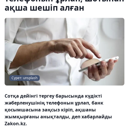
ақша шешіп алған
Сурет: unsplash
Сотқа дейінгі тергеу барысында күдікті
жәберленушінің телефонын ұрлап, банк
қосымшасына заңсыз кіріп, ақшаны
жымқырғаны анықталды, деп хабарлайды
Zakon.kz.