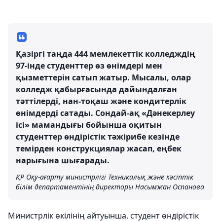
Қазіргі таңда 444 мемлекеттік колледждің
97-інде студенттер өз өнімдері мен
қызметтерін сатып жатыр. Мысалы, олар
колледж қабырғасында дайындалған
тәттілерді, нан-тоқаш және кондитерлік
өнімдерді сатады. Сондай-ақ «Дәнекерлеу
ісі» мамандығы бойынша оқитын
студенттер өндірістік тәжірибе кезінде
темірден конструкциялар жасап, еңбек
нарығына шығарады.
ҚР Оқу-ағарту министрлігі Техникалық және кәсіптік
білім департаментінің директоры Насымжан Оспанова
Министрлік өкілінің айтуынша, студент өндірістік