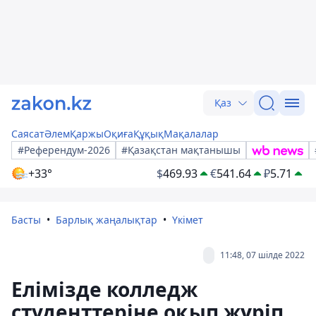
Қаз
Саясат
Әлем
Қаржы
Оқиға
Құқық
Мақалалар
#Референдум-2026
#Қазақстан мақтанышы
+33°
$
469.93
€
541.64
₽
5.71
Басты
Барлық жаңалықтар
Үкімет
11:48, 07 шілде 2022
Елімізде колледж
студенттеріне оқып жүріп