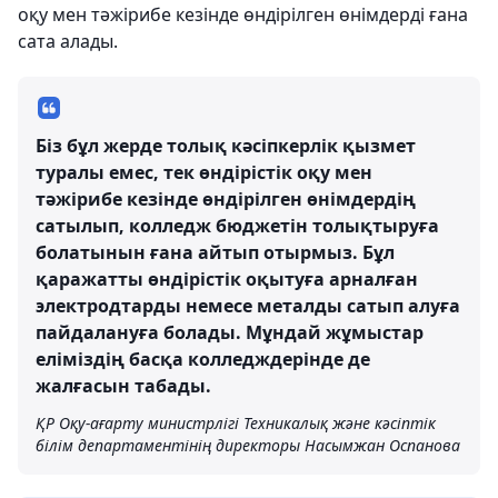
оқу мен тәжірибе кезінде өндірілген өнімдерді ғана
сата алады.
Біз бұл жерде толық кәсіпкерлік қызмет
туралы емес, тек өндірістік оқу мен
тәжірибе кезінде өндірілген өнімдердің
сатылып, колледж бюджетін толықтыруға
болатынын ғана айтып отырмыз. Бұл
қаражатты өндірістік оқытуға арналған
электродтарды немесе металды сатып алуға
пайдалануға болады. Мұндай жұмыстар
еліміздің басқа колледждерінде де
жалғасын табады.
ҚР Оқу-ағарту министрлігі Техникалық және кәсіптік
білім департаментінің директоры Насымжан Оспанова