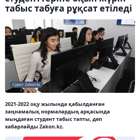
табыс табуға рұқсат етіледі
Сурет: Zakon.kz
2021-2022 оқу жылында қабылданған
заңнамалық нормалардың арқасында
мыңдаған студент табыс тапты, деп
хабарлайды Zakon.kz.