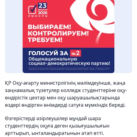
ҚР Оқу-ағарту министрлігінің мәлімдеуінше, жаңа
заңнамалық түзетулер колледж студенттеріне оқу-
өндірістік цехтар мен оқу шаруашылықтарында
өздері өндірген өнімдерді сатуға мүмкіндік береді.
Өзгерістерді әзірлеушілер мұндай шара
студенттердің оқуға деген қызығушылығын
арттырып, ынталандыратынын атап өтті.