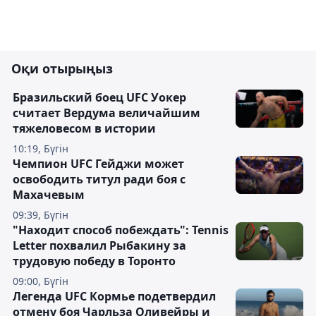
Оқи отырыңыз
Бразильский боец UFC Уокер
считает Вердума величайшим
тяжеловесом в истории
10:19, Бүгін
Чемпион UFC Гейджи может
освободить титул ради боя с
Махачевым
09:39, Бүгін
"Находит способ побеждать": Tennis
Letter похвалил Рыбакину за
трудовую победу в Торонто
09:00, Бүгін
Легенда UFC Кормье подетвердил
отмену боя Чарльза Оливейры и