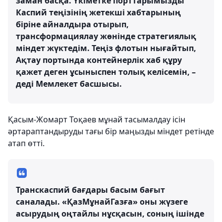
заман басқа. Үкіметке порттарымызды
Каспий теңізінің жетекші хабтарының
біріне айналдыра отырып,
трансформациялау жөнінде стратегиялық
міндет жүктедім. Теңіз флотын нығайтып,
Ақтау портында контейнерлік хаб құру
қажет деген ұсыныспен толық келісемін, –
деді Мемлекет басшысы.
Қасым-Жомарт Тоқаев мұнай тасымалдау ісін
әртараптандыруды тағы бір маңызды міндет ретінде
атап өтті.
Транскаспий бағдары басым бағыт
саналады. «ҚазМұнайГазға» оны жүзеге
асырудың оңтайлы нұсқасын, соның ішінде