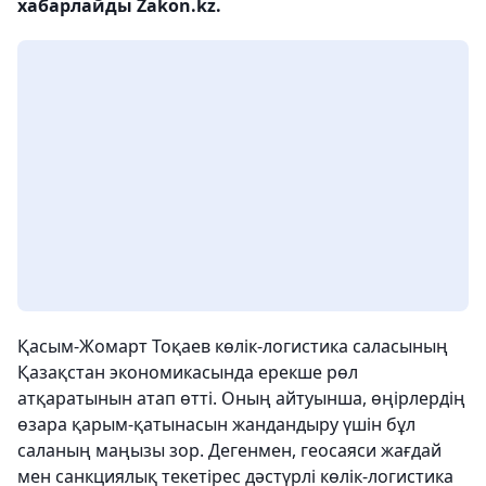
хабарлайды Zakon.kz.
Қасым-Жомарт Тоқаев көлік-логистика саласының
Қазақстан экономикасында ерекше рөл
атқаратынын атап өтті. Оның айтуынша, өңірлердің
өзара қарым-қатынасын жандандыру үшін бұл
саланың маңызы зор. Дегенмен, геосаяси жағдай
мен санкциялық текетірес дәстүрлі көлік-логистика