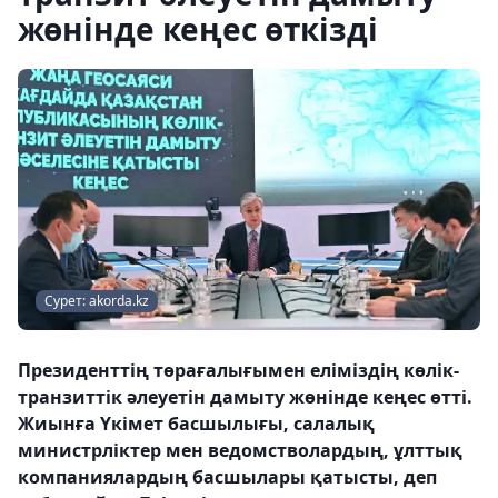
жөнінде кеңес өткізді
Сурет: akorda.kz
Президенттің төрағалығымен еліміздің көлік-
транзиттік әлеуетін дамыту жөнінде кеңес өтті.
Жиынға Үкімет басшылығы, салалық
министрліктер мен ведомстволардың, ұлттық
компаниялардың басшылары қатысты, деп