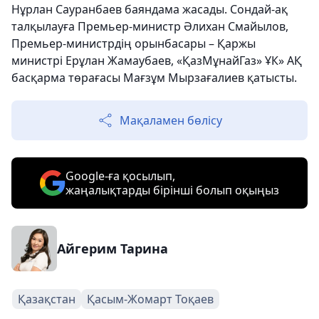
Нұрлан Сауранбаев баяндама жасады. Сондай-ақ
талқылауға Премьер-министр Әлихан Смайылов,
Премьер-министрдің орынбасары – Қаржы
министрі Ерұлан Жамаубаев, «ҚазМұнайГаз» ҰК» АҚ
басқарма төрағасы Мағзұм Мырзағалиев қатысты.
Мақаламен бөлісу
Google-ға қосылып,
жаңалықтарды бірінші болып оқыңыз
Айгерим Тарина
Қазақстан
Қасым-Жомарт Тоқаев