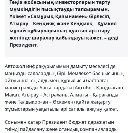
Теңіз жобасының инвесторларын тарту
мүмкіндігін пысықтауды тапсырамын.
Үкімет «Самұрық-Қазынамен» бірлесіп,
Атырау – Кеңқияқ және Кеңқияқ – Құмкөл
мұнай құбырларының қуатын арттыру
жөнінде шаралар қабылдауы қажет, – деді
Президент.
Автожол инфрақұрылымын дамыту мәселесі де
маңызды салалардың бірі. Мемлекет басшысының
айтуынша, ең алдымен, құрылысы басталған
магистральды бағыттардағы (Ақтөбе – Қандыағаш –
Мақат, Атырау – Астрахань, Алматы – Қарағанды
және Талдықорған – Өскемен) қайта жаңарту
жұмыстарын уақытылы әрі сапалы аяқтау қажет.
Сонымен қатар Президент бюджет қаражатын
тиімді пайдалану және отандық компанияларды