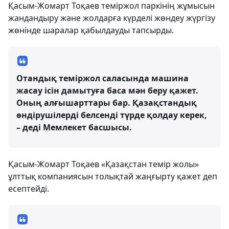
Қасым-Жомарт Тоқаев теміржол паркінің жұмысын
жандандыру және жолдарға күрделі жөндеу жүргізу
жөнінде шаралар қабылдауды тапсырды.
Отандық теміржол саласында машина
жасау ісін дамытуға баса мән беру қажет.
Оның алғышарттары бар. Қазақстандық
өндірушілерді белсенді түрде қолдау керек,
– деді Мемлекет басшысы.
Қасым-Жомарт Тоқаев «Қазақстан темір жолы»
ұлттық компаниясын толықтай жаңғырту қажет деп
есептейді.