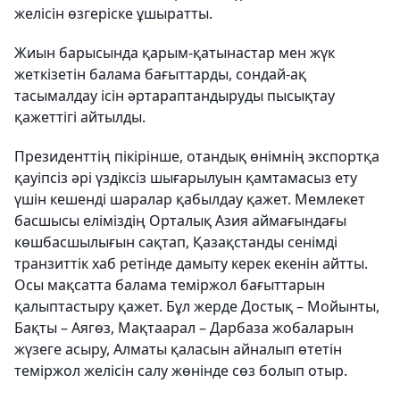
желісін өзгеріске ұшыратты.
Жиын барысында қарым-қатынастар мен жүк
жеткізетін балама бағыттарды, сондай-ақ
тасымалдау ісін әртараптандыруды пысықтау
қажеттігі айтылды.
Президенттің пікірінше, отандық өнімнің экспортқа
қауіпсіз әрі үздіксіз шығарылуын қамтамасыз ету
үшін кешенді шаралар қабылдау қажет. Мемлекет
басшысы еліміздің Орталық Азия аймағындағы
көшбасшылығын сақтап, Қазақстанды сенімді
транзиттік хаб ретінде дамыту керек екенін айтты.
Осы мақсатта балама теміржол бағыттарын
қалыптастыру қажет. Бұл жерде Достық – Мойынты,
Бақты – Аягөз, Мақтаарал – Дарбаза жобаларын
жүзеге асыру, Алматы қаласын айналып өтетін
теміржол желісін салу жөнінде сөз болып отыр.