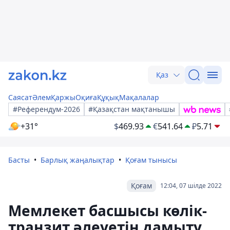
Қаз
Саясат
Әлем
Қаржы
Оқиға
Құқық
Мақалалар
#Референдум-2026
#Қазақстан мақтанышы
+31°
$
469.93
€
541.64
₽
5.71
Басты
Барлық жаңалықтар
Қоғам тынысы
Қоғам
12:04, 07 шілде 2022
Мемлекет басшысы көлік-
транзит әлеуетін дамыту