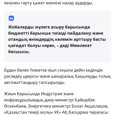
кеңінен тарту қажет екеніне назар аударды.
Жобаларды жүзеге асыру барысында
бюджетті барынша тиімді пайдалану және
отандық өнімдердің көлемін арттыру басты
қағидат болуы керек, – деді Мемлекет
басшысы.
Бұдан бөлек Үкіметке жыл соңына дейін кедендік
рәсімдеу үдерісін және шекаралық бақылауды толық
автоматтандыру тапсырылды.
Жиын барысында Индустрия және
инфрақұрылымдық даму министрі Қайырбек
Өскенбаев, Энергетика министрі Болат Ақшолақов,
«Қазақстан темір жолы» ҰК» АҚ басқарма төрағасы