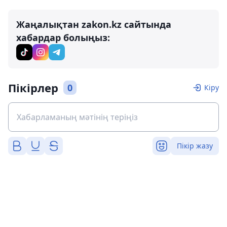
Жаңалықтан zakon.kz сайтында
хабардар болыңыз:
Пікірлер
0
Кіру
Пікір жазу