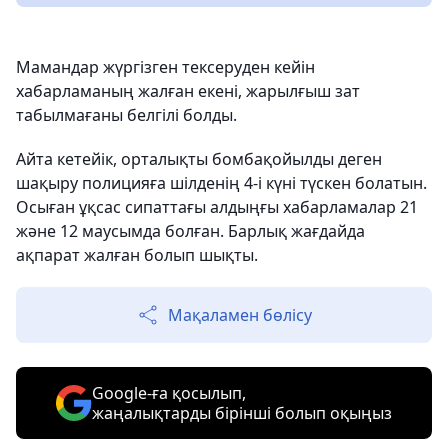
Мамандар жүргізген тексеруден кейін
хабарламаның жалған екені, жарылғыш зат
табылмағаны белгілі болды.
Айта кетейік, орталықты бомбақойылды деген
шақыру полицияға шілденің 4-і күні түскен болатын.
Осыған ұқсас сипаттағы алдыңғы хабарламалар 21
және 12 маусымда болған. Барлық жағдайда
ақпарат жалған болып шықты.
Мақаламен бөлісу
Google-ға қосылып,
жаңалықтарды бірінші болып оқыңыз