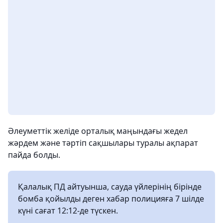
Әлеуметтік желіде орталық маңындағы жедел
жәрдем және тәртіп сақшылары туралы ақпарат
пайда болды.
Қалалық ПД айтуынша, сауда үйлерінің бірінде
бомба қойылды деген хабар полицияға 7 шілде
күні сағат 12:12-де түскен.