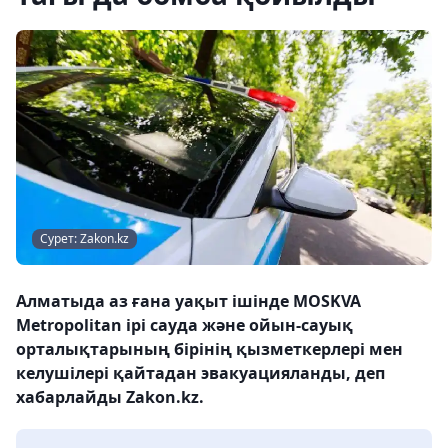
Сурет: Zakon.kz
Алматыда аз ғана уақыт ішінде MOSKVA
Metropolitan ірі сауда және ойын-сауық
орталықтарының бірінің қызметкерлері мен
келушілері қайтадан эвакуацияланды, деп
хабарлайды Zakon.kz.