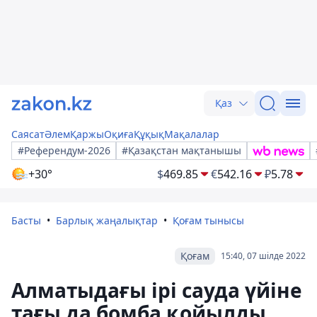
Қаз
Саясат
Әлем
Қаржы
Оқиға
Құқық
Мақалалар
#Референдум-2026
#Қазақстан мақтанышы
+30°
$
469.85
€
542.16
₽
5.78
Басты
Барлық жаңалықтар
Қоғам тынысы
Қоғам
15:40, 07 шілде 2022
Алматыдағы ірі сауда үйіне
тағы да бомба қойылды