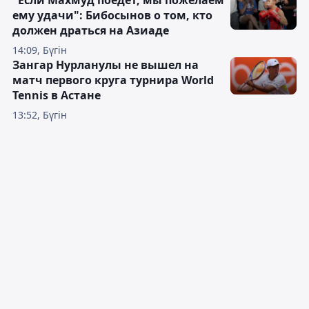
ему удачи": Бибосынов о том, кто
должен драться на Азиаде
14:09, Бүгін
Зангар Нурланулы не вышел на
матч первого круга турнира World
Tennis в Астане
13:52, Бүгін