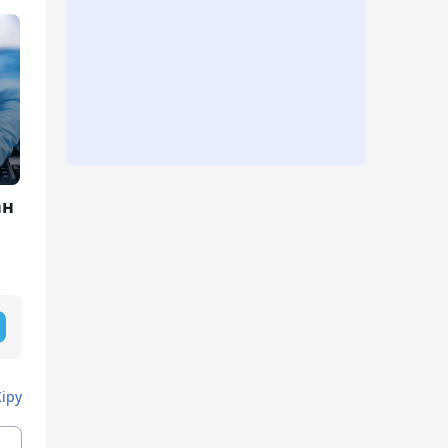
ан
Кіру