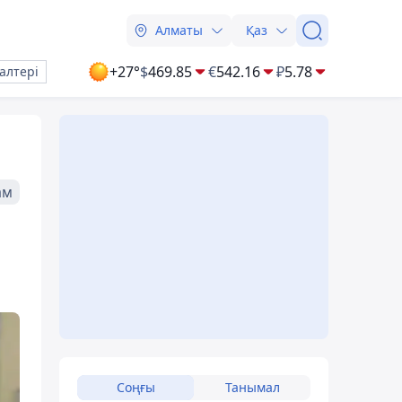
Алматы
Қаз
+27°
$
469.85
€
542.16
₽
5.78
алтері
ам
Соңғы
Танымал