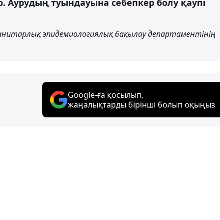
р. Аурудың туындауына себепкер болу қаупі
анитарлық эпидемиологиялық бақылау департаментінің
Google-ға қосылып,
жаңалықтарды бірінші болып оқыңыз