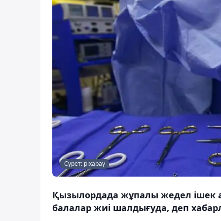
Сурет: pixabay
Қызылордада жұпалы жедел ішек аур
балалар жиі шалдығуда, деп хабар