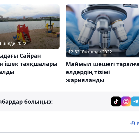
04 шілде 2022
12:52, 04 шілде 2022
ыдағы Сайран
ен ішек таяқшалары
Маймыл шешегі таралғ
алды
елдердің тізімі
жарияланды
абардар болыңыз: