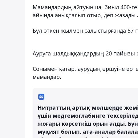
Мамандардың айтуынша, биыл 400-ге ж
айында анықталып отыр, деп жазады 
Бұл өткен жылмен салыстырғанда 57 
Ауруға шалдыққандардың 20 пайызы с
Сонымен қатар, аурудың өршуіне ерте 
мамандар.
Нитраттың артық мөлшерде жемі
үшін медгемоглабинге тексерілед
жоғары көрсеткіш орын алды. Бұ
мұқият болып, ата-аналар балалар