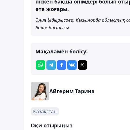
піскен бақша өнімдері болып оты
өте жоғары.
Әлия Ыдырысова, Қызылорда облыстық с
бөлім басшысы
Мақаламен бөлісу:
Айгерим Тарина
Қазақстан
Оқи отырыңыз