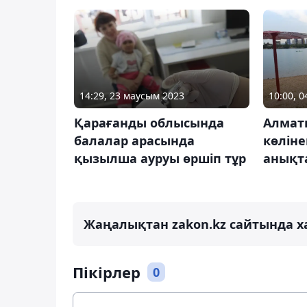
14:29, 23 маусым 2023
10:00, 
Қарағанды облысында
Алмат
балалар арасында
көлін
қызылша ауруы өршіп тұр
анықт
Жаңалықтан zakon.kz сайтында х
Пікірлер
0