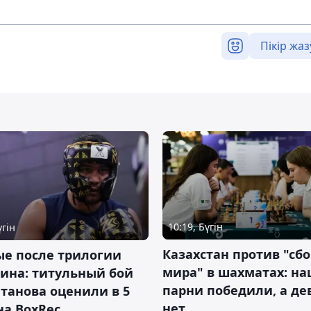
Пікір жаз
10:19, Бүгін
үгін
Казахстан против "сб
ые после трилогии
мира" в шахматах: н
ина: титульный бой
парни победили, а д
танова оценили в 5
нет
на BoxRec