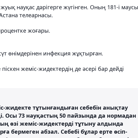
уық науқас дәрігерге жүгінген. Оның 181-і маус
Астана телеарнасы.
процентке жоғары.
үт өнімдерінен инфекция жұқтырған.
піскен жеміс-жидектердің де әсері бар дейді
с-жидекте тұтынғандыған себебін анықтау
і. Осы 73 науқастың 50 пайзында да нормадан
ның өзі жеміс-жидектерді тұтыну алдында
ға бермеген абзал. Себебі бұлар ерте өсіп-