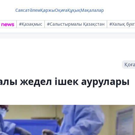
Саясат
Әлем
Қаржы
Оқиға
Құқық
Мақалалар
#Қазақмыс
#Салыстырмалы Қазақстан
#Халық бухг
Қоғ
лы жедел ішек аурулары