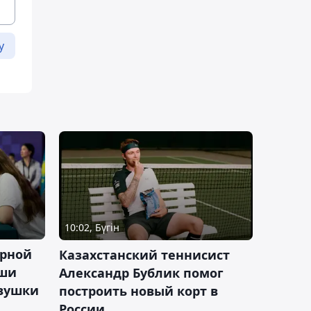
у
10:02, Бүгін
орной
Казахстанский теннисист
аши
Александр Бублик помог
евушки
построить новый корт в
России