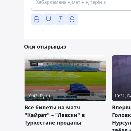
Оқи отырыңыз
10:43, Бүгін
10:31, Б
Все билеты на матч
Вперв
"Кайрат" – "Левски" в
Головк
Туркестане проданы
Нурсул
звёзд 