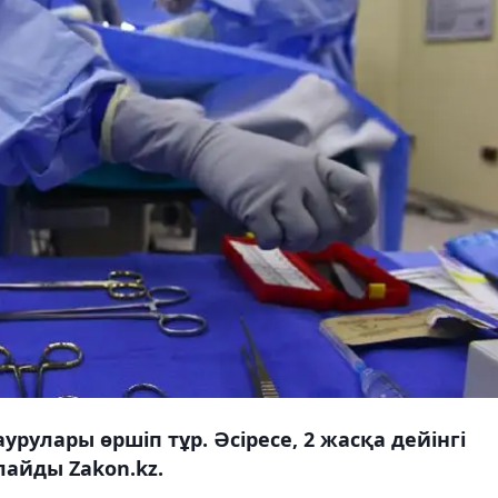
улары өршіп тұр. Әсіресе, 2 жасқа дейінгі
лайды Zakon.kz.