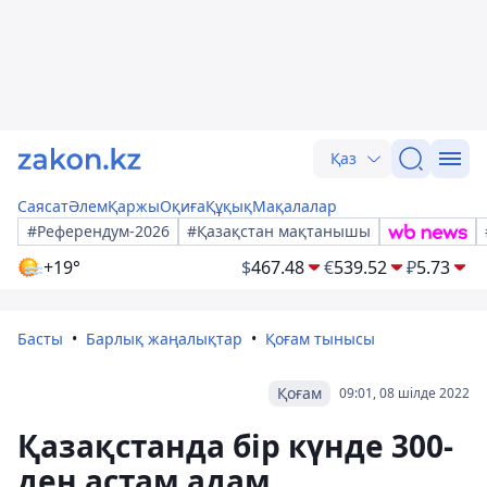
Қаз
Саясат
Әлем
Қаржы
Оқиға
Құқық
Мақалалар
#Референдум-2026
#Қазақстан мақтанышы
+19°
$
467.48
€
539.52
₽
5.73
Басты
Барлық жаңалықтар
Қоғам тынысы
Қоғам
09:01, 08 шілде 2022
Қазақстанда бір күнде 300-
ден астам адам