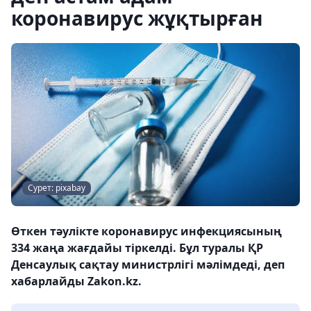
коронавирус жұқтырған
Сурет: pixabay
Өткен тәулікте коронавирус инфекциясының
334 жаңа жағдайы тіркелді. Бұл туралы ҚР
Денсаулық сақтау министрлігі мәлімдеді, деп
хабарлайды Zakon.kz.