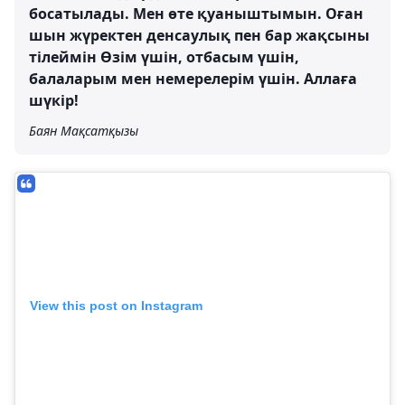
босатылады. Мен өте қуаныштымын. Оған
шын жүректен денсаулық пен бар жақсыны
тілеймін Өзім үшін, отбасым үшін,
балаларым мен немерелерім үшін. Аллаға
шүкір!
Баян Мақсатқызы
View this post on Instagram