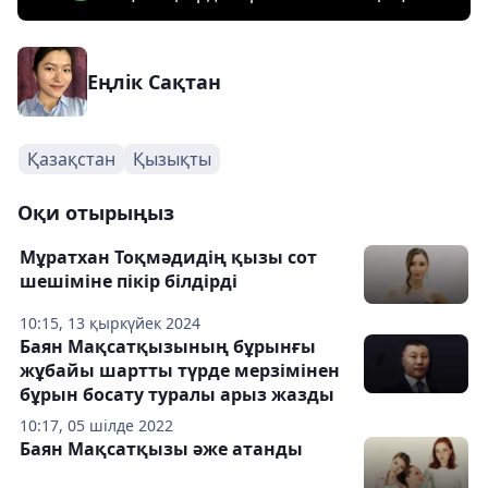
Еңлік Сақтан
Қазақстан
Қызықты
Оқи отырыңыз
Мұратхан Тоқмәдидің қызы сот
шешіміне пікір білдірді
10:15, 13 қыркүйек 2024
Баян Мақсатқызының бұрынғы
жұбайы шартты түрде мерзімінен
бұрын босату туралы арыз жазды
10:17, 05 шілде 2022
Баян Мақсатқызы әже атанды