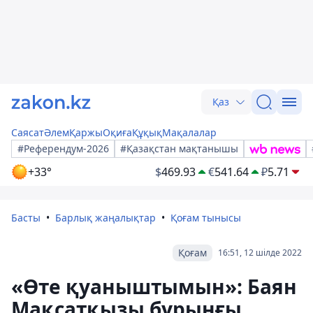
Қаз
Саясат
Әлем
Қаржы
Оқиға
Құқық
Мақалалар
#Референдум-2026
#Қазақстан мақтанышы
+33°
$
469.93
€
541.64
₽
5.71
Басты
Барлық жаңалықтар
Қоғам тынысы
Қоғам
16:51, 12 шілде 2022
«Өте қуаныштымын»: Баян
Мақсатқызы бұрынғы