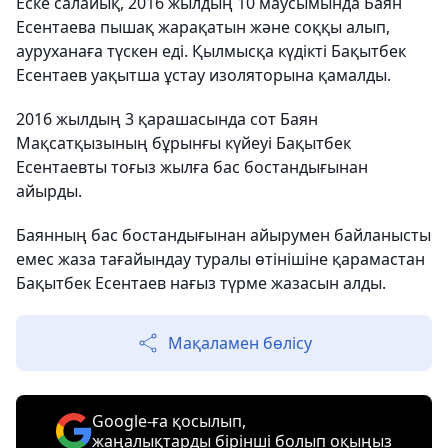
Еске салайық, 2016 жылдың 10 маусымында Баян
Есентаева пышақ жарақатын және соққы алып,
ауруханаға түскен еді. Қылмысқа күдікті Бақытбек
Есентаев уақытша ұстау изоляторына қамалды.
2016 жылдың 3 қарашасында сот Баян
Мақсатқызының бұрынғы күйеуі Бақытбек
Есентаевты тоғыз жылға бас бостандығынан
айырды.
Баянның бас бостандығынан айырумен байланысты
емес жаза тағайындау туралы өтінішіне қарамастан
Бақытбек Есентаев нағыз түрме жазасын алды.
Мақаламен бөлісу
Google-ға қосылып,
жаңалықтарды бірінші болып оқыңыз