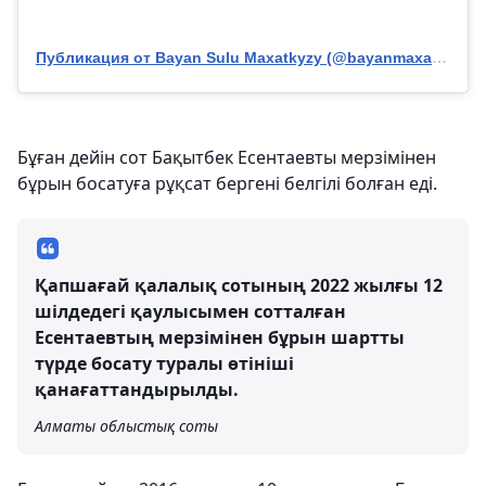
Публикация от Bayan Sulu Maxatkyzy (@bayanmaxatkyzy)
Бұған дейін сот Бақытбек Есентаевты мерзімінен
бұрын босатуға рұқсат бергені белгілі болған еді.
Қапшағай қалалық сотының 2022 жылғы 12
шілдедегі қаулысымен сотталған
Есентаевтың мерзімінен бұрын шартты
түрде босату туралы өтініші
қанағаттандырылды.
Алматы облыстық соты