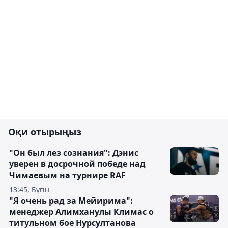
Оқи отырыңыз
"Он был лез сознания": Дэнис
уверен в досрочной победе над
Чимаевым на турнире RAF
13:45, Бүгін
"Я очень рад за Мейирима":
менеджер Алимханулы Климас о
титульном бое Нурсултанова