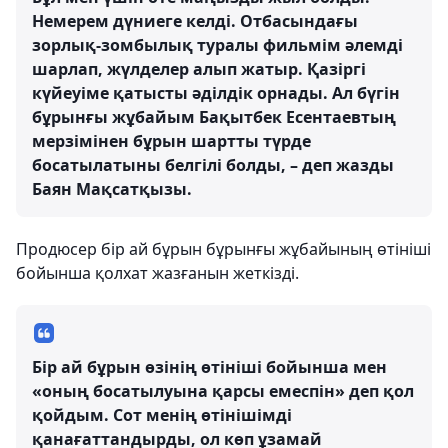
Немерем дүниеге келді. Отбасындағы
зорлық-зомбылық туралы фильмім әлемді
шарлап, жүлделер алып жатыр. Қазіргі
күйеуіме қатысты әділдік орнады. Ал бүгін
бұрынғы жұбайым Бақытбек Есентаевтың
мерзімінен бұрын шартты түрде
босатылатыны белгілі болды, – деп жазды
Баян Мақсатқызы.
Продюсер бір ай бұрын бұрынғы жұбайының өтініші
бойынша қолхат жазғанын жеткізді.
Бір ай бұрын өзінің өтініші бойынша мен
«оның босатылуына қарсы емеспін» деп қол
қойдым. Сот менің өтінішімді
қанағаттандырды, ол көп ұзамай