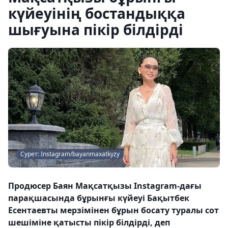
күйеуінің бостандыққа
шығуына пікір білдірді
Сурет: Instagram/bayanmaxatkyzy
Продюсер Баян Мақсатқызы Instagram-дағы
парақшасында бұрынғы күйеуі Бақытбек
Есентаевты мерзімінен бұрын босату туралы сот
шешіміне қатысты пікір білдірді, деп