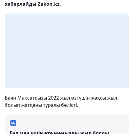
хабарлайды Zakon.kz.
Баян Мақсатқызы 2022 жыл өзі үшін жақсы жыл
болып жатқаны туралы бөлісті.
Бұл мен үшін өте маңызды жыл болды.