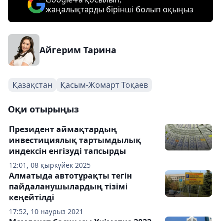
жаңалықтарды бірінші болып оқыңыз
Айгерим Тарина
Қазақстан
Қасым-Жомарт Тоқаев
Оқи отырыңыз
Президент аймақтардың
инвестициялық тартымдылық
индексін енгізуді тапсырды
12:01, 08 қыркүйек 2025
Алматыда автотұрақты тегін
пайдаланушылардың тізімі
кеңейтілді
17:52, 10 наурыз 2021