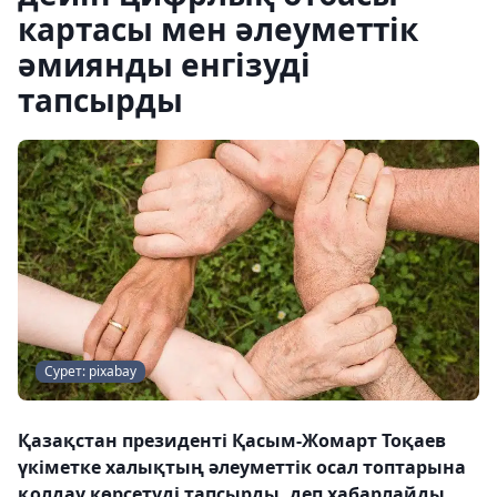
картасы мен әлеуметтік
әмиянды енгізуді
тапсырды
Сурет: pixabay
Қазақстан президенті Қасым-Жомарт Тоқаев
үкіметке халықтың әлеуметтік осал топтарына
қолдау көрсетуді тапсырды, деп хабарлайды