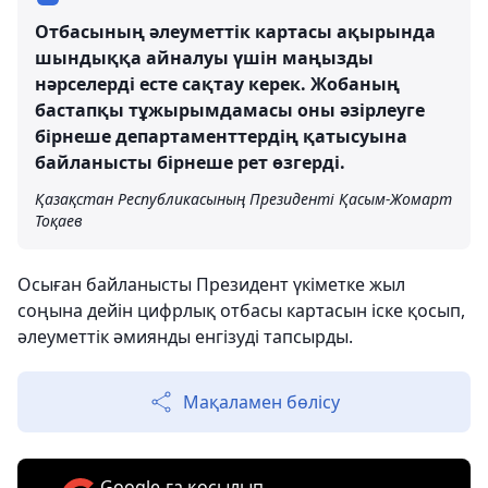
Отбасының әлеуметтік картасы ақырында
шындыққа айналуы үшін маңызды
нәрселерді есте сақтау керек. Жобаның
бастапқы тұжырымдамасы оны әзірлеуге
бірнеше департаменттердің қатысуына
байланысты бірнеше рет өзгерді.
Қазақстан Республикасының Президенті Қасым-Жомарт
Тоқаев
Осыған байланысты Президент үкіметке жыл
соңына дейін цифрлық отбасы картасын іске қосып,
әлеуметтік әмиянды енгізуді тапсырды.
Мақаламен бөлісу
Google-ға қосылып,