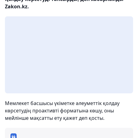
Zakon.kz.
Мемлекет басшысы үкіметке әлеуметтік қолдау
көрсетудің проактивті форматына көшу, оны
мейлінше мақсатты ету қажет деп қосты.