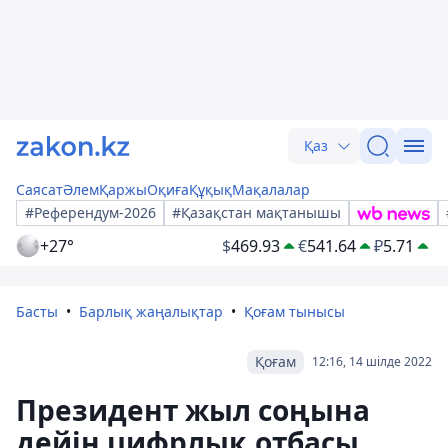
Қаз
Саясат
Әлем
Қаржы
Оқиға
Құқық
Мақалалар
#Референдум-2026
#Қазақстан мақтанышы
+27°
$
469.93
€
541.64
₽
5.71
Басты
Барлық жаңалықтар
Қоғам тынысы
Қоғам
12:16, 14 шілде 2022
Президент жыл соңына
дейін цифрлық отбасы