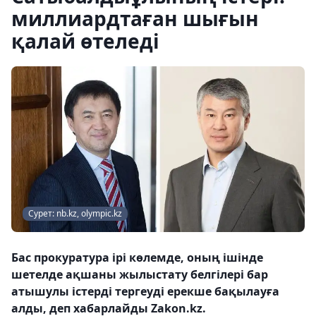
миллиардтаған шығын
қалай өтеледі
Сурет: nb.kz, olympic.kz
Бас прокуратура ірі көлемде, оның ішінде
шетелде ақшаны жылыстату белгілері бар
атышулы істерді тергеуді ерекше бақылауға
алды, деп хабарлайды Zakon.kz.