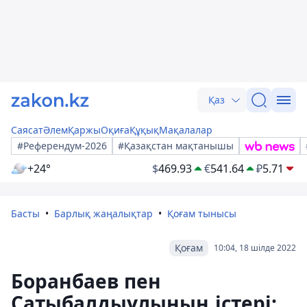
Қаз
Саясат
Әлем
Қаржы
Оқиға
Құқық
Мақалалар
#Референдум-2026
#Қазақстан мақтанышы
+24°
$
469.93
€
541.64
₽
5.71
Басты
Барлық жаңалықтар
Қоғам тынысы
Қоғам
10:04, 18 шілде 2022
Боранбаев пен
Сатыбалдыұлының істері: