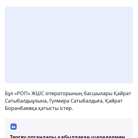
Бұл «РОП» ЖШС операторының басшылары Қайрат
Сатыбалдыұлына, Гүлмира Сатыбалдыға, Қайрат
Боранбаевқа қатысты істер.
Тергеу органдары қабылдаған шаралармен,