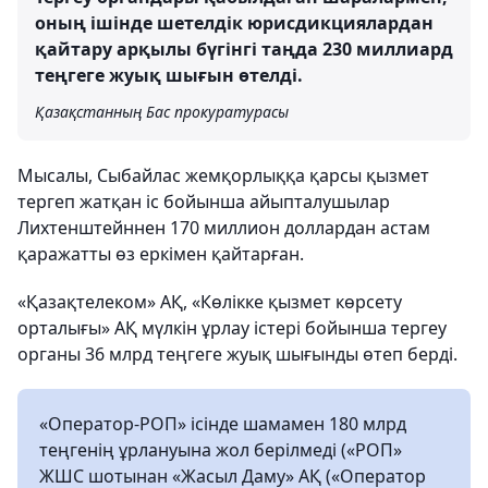
оның ішінде шетелдік юрисдикциялардан
қайтару арқылы бүгінгі таңда 230 миллиард
теңгеге жуық шығын өтелді.
Қазақстанның Бас прокуратурасы
Мысалы, Сыбайлас жемқорлыққа қарсы қызмет
тергеп жатқан іс бойынша айыпталушылар
Лихтенштейннен 170 миллион доллардан астам
қаражатты өз еркімен қайтарған.
«Қазақтелеком» АҚ, «Көлікке қызмет көрсету
орталығы» АҚ мүлкін ұрлау істері бойынша тергеу
органы 36 млрд теңгеге жуық шығынды өтеп берді.
«Оператор-РОП» ісінде шамамен 180 млрд
теңгенің ұрлануына жол берілмеді («РОП»
ЖШС шотынан «Жасыл Даму» АҚ («Оператор