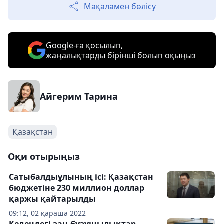
Мақаламен бөлісу
Google-ға қосылып,
жаңалықтарды бірінші болып оқыңыз
Айгерим Тарина
Қазақстан
Оқи отырыңыз
Сатыбалдыұлының ісі: Қазақстан
бюджетіне 230 миллион доллар
қаржы қайтарылды
09:12, 02 қараша 2022
Кедендегі заң бұзушылықтар