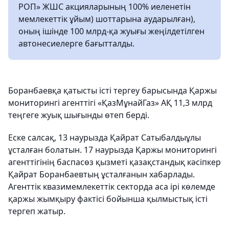
РОП» ЖШС акцияларының 100% иеленетін
мемлекеттік ұйым) шоттарына аударылған),
оның ішінде 100 млрд-қа жуығы жеңілдетілген
автонесиелерге бағытталды.
Боранбаевқа қатысты істі тергеу барысында Қаржы
мониторингі агенттігі «ҚазМұнайГаз» АҚ 11,3 млрд
теңгеге жуық шығынды өтеп берді.
Еске салсақ, 13 наурызда Қайрат Сатыбалдыұлы
ұсталған болатын. 17 наурызда Қаржы мониторингі
агенттігінің баспасөз қызметі қазақстандық кәсіпкер
Қайрат Боранбаевтың ұсталғанын хабарлады.
Агенттік квазимемлекеттік секторда аса ірі көлемде
қаржы жымқыру фактісі бойынша қылмыстық істі
тергеп жатыр.