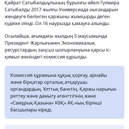
Қайрат Сатыбалдыұлының бұрынғы әйелі Гүлмира
Сатыбалды 2017 жылғы Универсиада нысандарын
жөндеуге бөлінген қаржыны жымқырды деген
күдікке ілінді. Ол 16 наурызда қамауға алынды.
Осылайша, ағымдағы жылдың 5 маусымында
Президент Жарлығымен Экономикалық
ресурстардың заңсыз шоғырлануына қарсы іс-
қимыл жөніндегі комиссия құрылды.
Комиссия құрамына құқық қорғау, арнайы
және бірқатар орталық атқарушы
органдардың, Ұлттық банктің, Қаржы нарығын
реттеу және дамыту агенттігінің және
«Самұрық-Қазына» ҰӘҚ» АҚ-ның бірінші
басшылары кіреді.