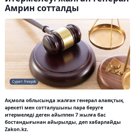
Амрин сотталды
Сурет: freepik
Ақмола облысында жалған генерал алаяқтық
әрекеті мен сотталушыны пара беруге
итермеледі деген айыппен 7 жылға бас
бостандығынан айырылды, деп хабарлайды
Zakon.kz.