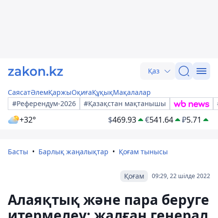
Қаз
Саясат
Әлем
Қаржы
Оқиға
Құқық
Мақалалар
#Референдум-2026
#Қазақстан мақтанышы
+32°
$
469.93
€
541.64
₽
5.71
Басты
Барлық жаңалықтар
Қоғам тынысы
Қоғам
09:29, 22 шілде 2022
Алаяқтық және пара беруге
итермелеу: жалған генерал