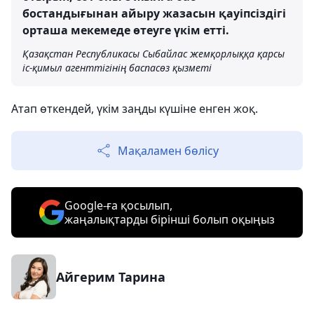
бостандығынан айыру жазасын қауіпсіздігі
орташа мекемеде өтеуге үкім етті.
Қазақстан Республикасы Сыбайлас жемқорлыққа қарсы
іс-қимыл агенттігінің баспасөз қызметі
Атап өткендей, үкім заңды күшіне енген жоқ.
Мақаламен бөлісу
Google-ға қосылып,
жаңалықтарды бірінші болып оқыңыз
Айгерим Тарина