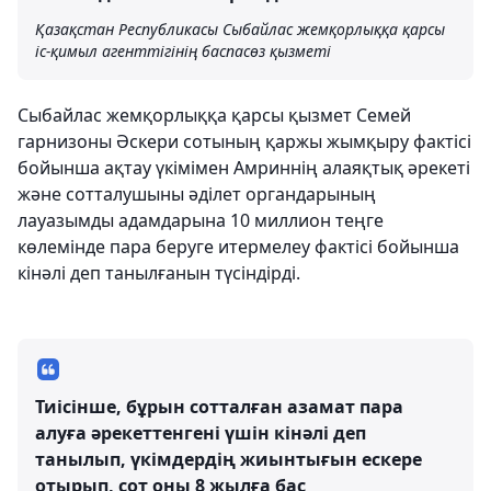
Қазақстан Республикасы Сыбайлас жемқорлыққа қарсы
іс-қимыл агенттігінің баспасөз қызметі
Сыбайлас жемқорлыққа қарсы қызмет Семей
гарнизоны Әскери сотының қаржы жымқыру фактісі
бойынша ақтау үкімімен Амриннің алаяқтық әрекеті
және сотталушыны әділет органдарының
лауазымды адамдарына 10 миллион теңге
көлемінде пара беруге итермелеу фактісі бойынша
кінәлі деп танылғанын түсіндірді.
Тиісінше, бұрын сотталған азамат пара
алуға әрекеттенгені үшін кінәлі деп
танылып, үкімдердің жиынтығын ескере
отырып, сот оны 8 жылға бас