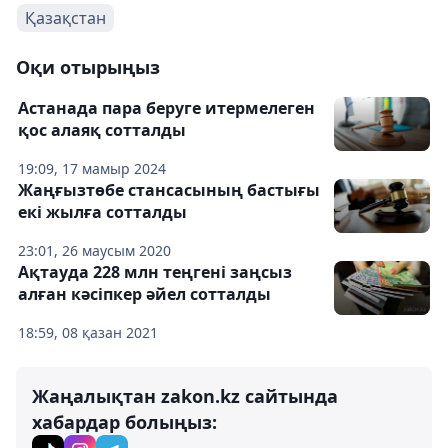
Қазақстан
Оқи отырыңыз
Астанада пара беруге итермелеген
қос алаяқ сотталды
19:09, 17 мамыр 2024
Жаңғызтөбе стансасының бастығы
екі жылға сотталды
23:01, 26 маусым 2020
Ақтауда 228 млн теңгені заңсыз
алған кәсіпкер әйел сотталды
18:59, 08 қазан 2021
Жаңалықтан zakon.kz сайтында
хабардар болыңыз: