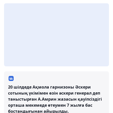
20 шілдеде Ақмола гарнизоны Әскери
сотының үкімімен өзін әскери генерал деп
таныстырған А.Амрин жазасын қауіпсіздігі
орташа мекемеде өтеумен 7 жылға бас
бостандығынан айырылды.