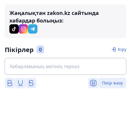
Жаңалықтан zakon.kz сайтында
хабардар болыңыз:
Пікірлер
0
Кіру
Пікір жазу