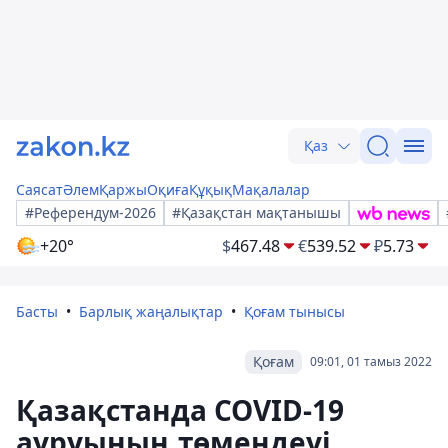
Қаз
Саясат
Әлем
Қаржы
Оқиға
Құқық
Мақалалар
#Референдум-2026
#Қазақстан мақтанышы
+20°
$
467.48
€
539.52
₽
5.73
Басты
Барлық жаңалықтар
Қоғам тынысы
Қоғам
09:01, 01 тамыз 2022
Қазақстанда COVID-19
ауруының төмендеуі