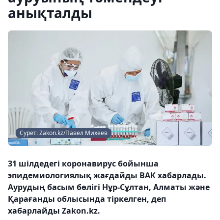
анықталды
Сурет: Zakon.kz/Павел Михеев
31 шілдедегі коронавирус бойынша
эпидемиологиялық жағдайды ВАК хабарлады.
Аурудың басым бөлігі Нұр-Сұлтан, Алматы және
Қарағанды ​​облысында тіркелген, деп
хабарлайды Zakon.kz.