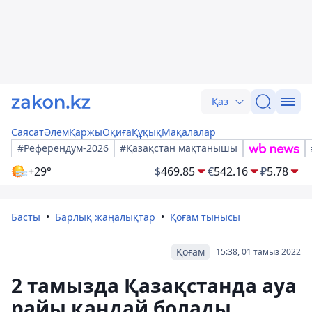
Қаз
Саясат
Әлем
Қаржы
Оқиға
Құқық
Мақалалар
#Референдум-2026
#Қазақстан мақтанышы
+29°
$
469.85
€
542.16
₽
5.78
Басты
Барлық жаңалықтар
Қоғам тынысы
Қоғам
15:38, 01 тамыз 2022
2 тамызда Қазақстанда ауа
райы қандай болады