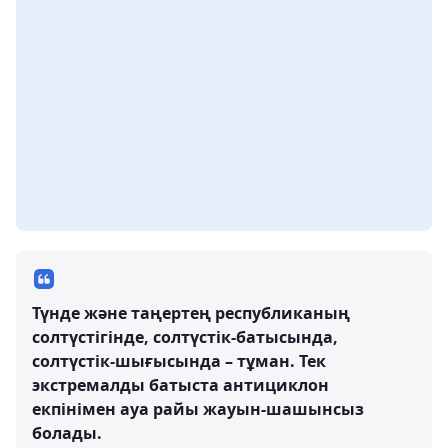
Түнде және таңертең республиканың
солтүстігінде, солтүстік-батысында,
солтүстік-шығысында – тұман. Тек
экстремалды батыста антициклон
екпінімен ауа райы жауын-шашынсыз
болады.