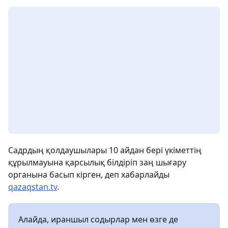
Садрдың қолдаушылары 10 айдан бері үкіметтің
құрылмауына қарсылық білдіріп заң шығару
органына басып кірген, деп хабарлайды
qazaqstan.tv
.
Алайда, ираншыл содырлар мен өзге де