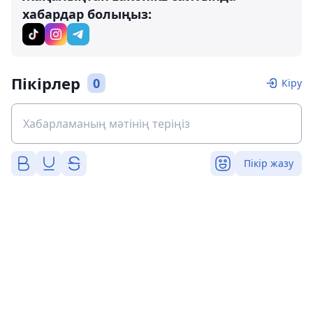
хабардар болыңыз:
Пікірлер
0
Кіру
Пікір жазу