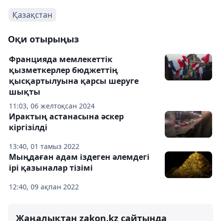
Қазақстан
Оқи отырыңыз
Францияда мемлекеттік
қызметкерлер бюджеттің
қысқартылуына қарсы шеруге
шықты
11:03, 06 желтоқсан 2024
Ирактың астанасына әскер
кіргізілді
13:40, 01 тамыз 2022
Мыңдаған адам іздеген әлемдегі
ірі қазыналар тізімі
12:40, 09 ақпан 2022
Жаңалықтан zakon.kz сайтында