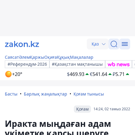
Қаз
Саясат
Әлем
Қаржы
Оқиға
Құқық
Мақалалар
#Референдум-2026
#Қазақстан мақтанышы
+20°
$
469.93
€
541.64
₽
5.71
Басты
Барлық жаңалықтар
Қоғам тынысы
Қоғам
14:24, 02 тамыз 2022
Иракта мыңдаған адам
үкіметке қарсы шеруге