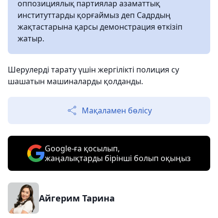
оппозициялық партиялар азаматтық
институттарды қорғаймыз деп Садрдың
жақтастарына қарсы демонстрация өткізіп
жатыр.
Шерулерді тарату үшін жергілікті полиция су
шашатын машиналарды қолданды.
Мақаламен бөлісу
Google-ға қосылып,
жаңалықтарды бірінші болып оқыңыз
Айгерим Тарина