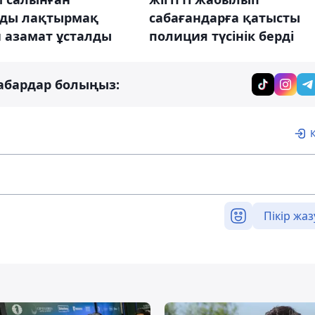
рды лақтырмақ
сабағандарға қатысты
 азамат ұсталды
полиция түсінік берді
абардар болыңыз:
Пікір жаз