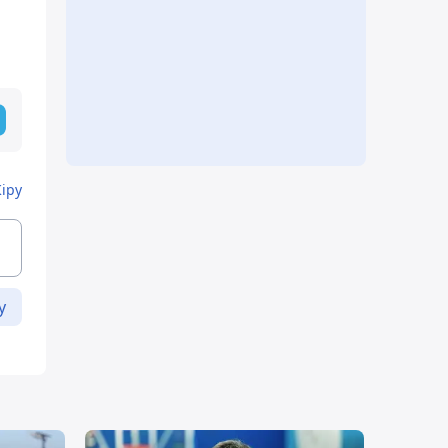
Кіру
у