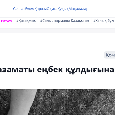
Саясат
Әлем
Қаржы
Оқиға
Құқық
Мақалалар
#Қазақмыс
#Салыстырмалы Қазақстан
#Халық бухг
Қоғ
 азаматы еңбек құлдығына