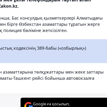
akon.kz.
уынша, Бас консулдық қызметкерлері Алматыдағы
ен бірге Өзбекстан азаматтары тұратын жерге
 полиция бөліміне жеткізілген.
стық кодексінің 389-бабы («озбырлық»)
ан азаматтарына төлқұжаттары мен жеке заттары
Алматы-Ташкент рейсі бойынша автовокзалға
Google-ға қосылып,