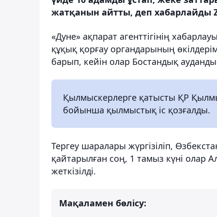
жатқанын айтты, деп хабарлайды Z
«Дуне» ақпарат агенттігінің хабарла
құқық қорғау органдарының өкілдерім
барып, кейін олар Бостандық аудандық
Қылмыскерлерге қатысты ҚР Қылмы
бойынша қылмыстық іс қозғалды.
Тергеу шаралары жүргізіліп, Өзбекст
қайтарылған соң, 1 тамыз күні олар 
жеткізілді.
Мақаламен бөлісу: