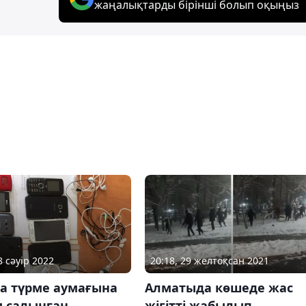
жаңалықтарды бірінші болып оқыңыз
8 сәуір 2022
20:18, 29 желтоқсан 2021
а түрме аумағына
Алматыда көшеде жас
 салынған
жігітті жабылып