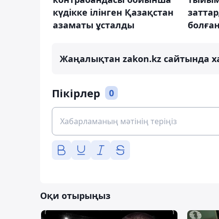
күдікке ілінген Қазақстан
затта
азаматы ұсталды
болған
Жаңалықтан zakon.kz сайтында х
Пікірлер
0
Оқи отырыңыз