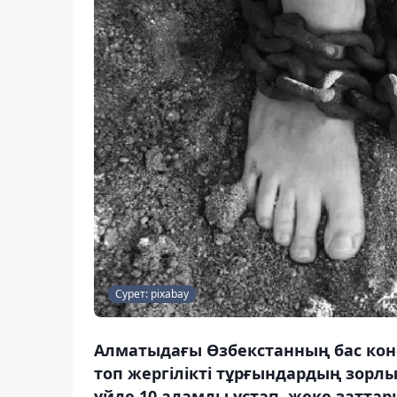
Сурет: pixabay
Алматыдағы Өзбекстанның бас конс
топ жергілікті тұрғындардың зорл
үйде 10 адамды ұстап, жеке затта