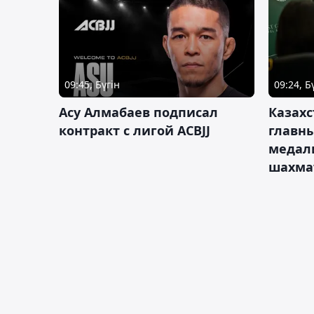
09:45, Бүгін
09:24, Б
Асу Алмабаев подписал
Казахс
контракт с лигой ACBJJ
главны
медал
шахма