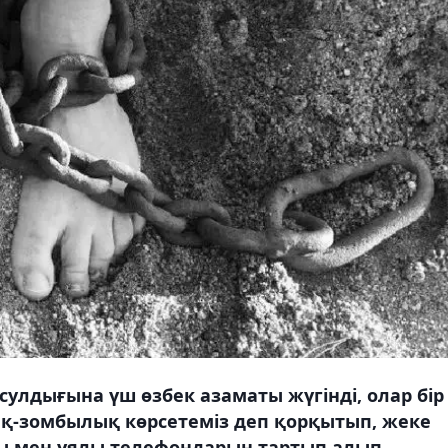
улдығына үш өзбек азаматы жүгінді, олар бір
ық-зомбылық көрсетеміз деп қорқытып, жеке
ры мен ұялы телефондарын тартып алып