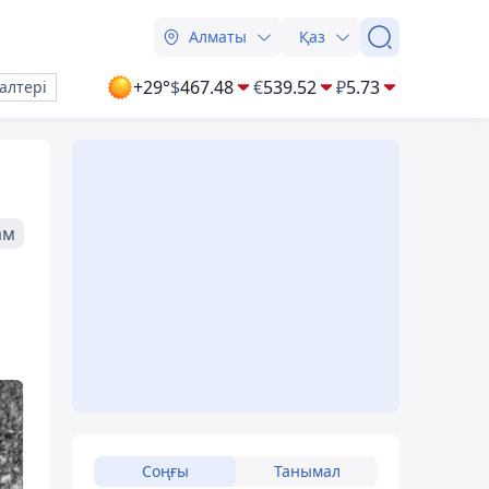
Алматы
Қаз
+29°
$
467.48
€
539.52
₽
5.73
алтері
ам
Соңғы
Танымал