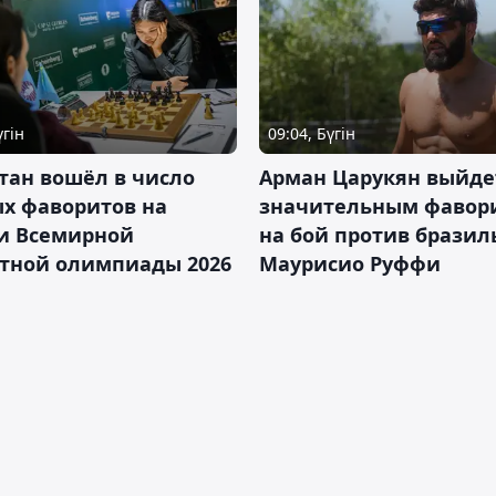
үгін
09:04, Бүгін
тан вошёл в число
Арман Царукян выйде
х фаворитов на
значительным фавор
и Всемирной
на бой против бразил
тной олимпиады 2026
Маурисио Руффи