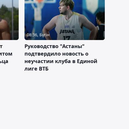
08:36, Бүгін
т
Руководство "Астаны"
итом
подтвердило новость о
ьца
неучастии клуба в Единой
лиге ВТБ