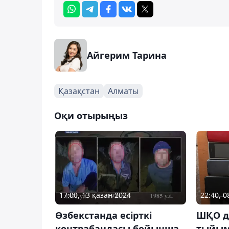
Айгерим Тарина
Қазақстан
Алматы
Оқи отырыңыз
17:00, 13 қазан 2024
22:40, 0
Өзбекстанда есірткі
ШҚО д
контрабандасы бойынша
тыйым