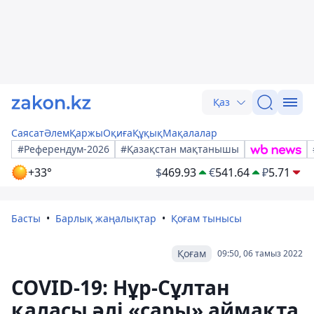
Қаз
Саясат
Әлем
Қаржы
Оқиға
Құқық
Мақалалар
#Референдум-2026
#Қазақстан мақтанышы
+33°
$
469.93
€
541.64
₽
5.71
Басты
Барлық жаңалықтар
Қоғам тынысы
Қоғам
09:50, 06 тамыз 2022
COVID-19: Нұр-Сұлтан
қаласы әлі «сары» аймақта