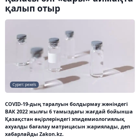
қалып отыр
Сурет: pexels
COVID-19-дың таралуын болдырмау жөніндегі
ВАК 2022 жылғы 6 тамыздағы жағдай бойынша
Қазақстан өңірлеріндегі эпидемиологиялық
ахуалды бағалау матрицасын жариялады, деп
хабарлайды Zakon.kz.