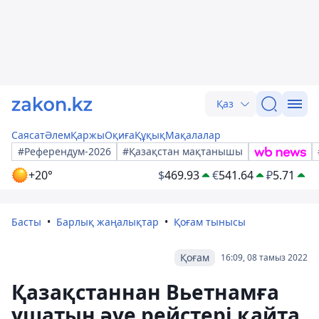
Қаз
Саясат
Әлем
Қаржы
Оқиға
Құқық
Мақалалар
#Референдум-2026
#Қазақстан мақтанышы
+20°
$
469.93
€
541.64
₽
5.71
Басты
Барлық жаңалықтар
Қоғам тынысы
Қоғам
16:09, 08 тамыз 2022
Қазақстаннан Вьетнамға
ұшатын әуе рейстері қайта