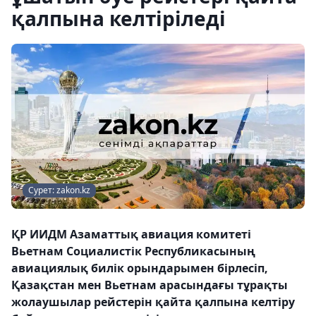
қалпына келтіріледі
Сурет: zakon.kz
ҚР ИИДМ Азаматтық авиация комитеті
Вьетнам Социалистік Республикасының
авиациялық билік орындарымен бірлесіп,
Қазақстан мен Вьетнам арасындағы тұрақты
жолаушылар рейстерін қайта қалпына келтіру