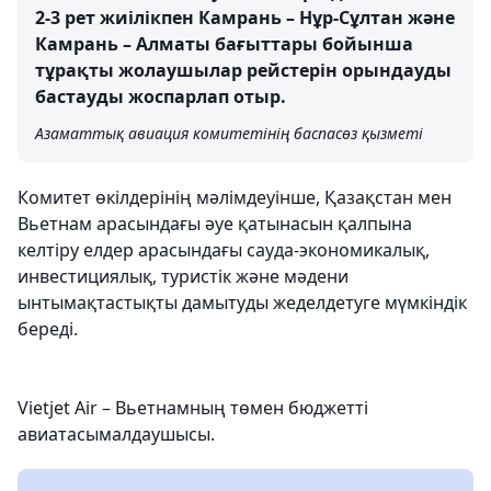
2-3 рет жиілікпен Камрань – Нұр-Сұлтан және
Камрань – Алматы бағыттары бойынша
тұрақты жолаушылар рейстерін орындауды
бастауды жоспарлап отыр.
Азаматтық авиация комитетінің баспасөз қызметі
Комитет өкілдерінің мәлімдеуінше, Қазақстан мен
Вьетнам арасындағы әуе қатынасын қалпына
келтіру елдер арасындағы сауда-экономикалық,
инвестициялық, туристік және мәдени
ынтымақтастықты дамытуды жеделдетуге мүмкіндік
береді.
Vietjet Air – Вьетнамның төмен бюджетті
авиатасымалдаушысы.