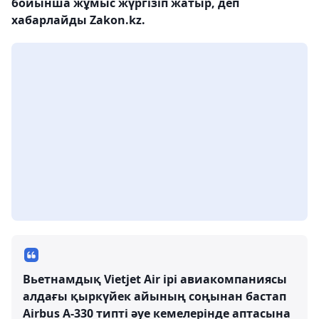
бойынша жұмыс жүргізіп жатыр, деп
хабарлайды Zakon.kz.
Вьетнамдық Vietjet Air ірі авиакомпаниясы
алдағы қыркүйек айының соңынан бастап
Airbus А-330 типті әуе кемелерінде аптасына