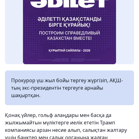
Прокурор үш жыл бойы тергеу жүргізіп, АҚШ-
тың экс-президентін тергеуге арнайы
шақыртқан.
Қонақ үйлер, гольф алаңдары мен басқа да
жылжымайтын мүліктерге иелік ететін Трамп
компаниясы арзан несие алып, салықтан жалтару
үшін банктер мен салық органына жалған