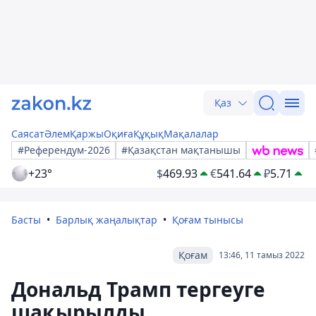
Қаз
Саясат
Әлем
Қаржы
Оқиға
Құқық
Мақалалар
#Референдум-2026
#Қазақстан мақтанышы
+23°
$
469.93
€
541.64
₽
5.71
Басты
Барлық жаңалықтар
Қоғам тынысы
Қоғам
13:46, 11 тамыз 2022
Дональд Трамп тергеуге
шақырылды