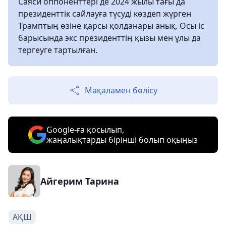
Саяси оппоненттері де 2024 жылы тағы да
президенттік сайлауға түсуді көздеп жүрген
Трамптың өзіне қарсы қолданары анық. Осы іс
барысында экс президенттің қызы мен ұлы да
тергеуге тартылған.
Мақаламен бөлісу
Google-ға қосылып,
жаңалықтарды бірінші болып оқыңыз
Айгерим Тарина
АҚШ