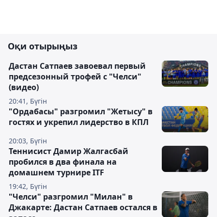
Оқи отырыңыз
Дастан Сатпаев завоевал первый
предсезонный трофей с "Челси"
(видео)
20:41, Бүгін
"Ордабасы" разгромил "Жетысу" в
гостях и укрепил лидерство в КПЛ
20:03, Бүгін
Теннисист Дамир Жалгасбай
пробился в два финала на
домашнем турнире ITF
19:42, Бүгін
"Челси" разгромил "Милан" в
Джакарте: Дастан Сатпаев остался в