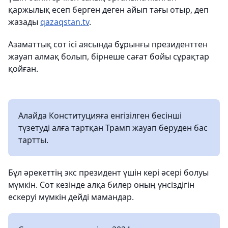
қаржылық есеп берген деген айып тағы отыр, деп
жазады
qazaqstan.tv
.
Азаматтық сот ісі аясында бұрынғы президенттен
жауап алмақ болып, бірнеше сағат бойы сұрақтар
қойған.
Алайда Конституцияға енгізілген бесінші
түзетуді алға тартқан Трамп жауап беруден бас
тартты.
Бұл әрекеттің экс президент үшін кері әсері болуы
мүмкін. Сот кезінде алқа билер оның үнсіздігін
ескеруі мүмкін дейді мамандар.