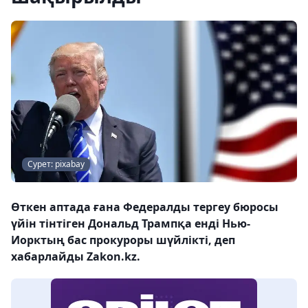
Сурет: pixabay
Өткен аптада ғана Федералды тергеу бюросы
үйін тінтіген Дональд Трампқа енді Нью-
Иорктың бас прокуроры шүйлікті, деп
хабарлайды Zakon.kz.