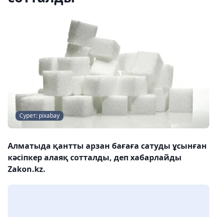
Сурет: pixabay
Алматыда қантты арзан бағаға сатуды ұсынған
кәсіпкер алаяқ сотталды, деп хабарлайды
Zakon.kz.