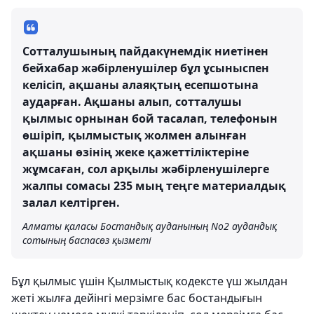
Сотталушының пайдакүнемдік ниетінен
бейхабар жәбірленушілер бұл ұсыныспен
келісіп, ақшаны алаяқтың есепшотына
аударған. Ақшаны алып, сотталушы
қылмыс орнынан бой тасалап, телефонын
өшіріп, қылмыстық жолмен алынған
ақшаны өзінің жеке қажеттіліктеріне
жұмсаған, сол арқылы жәбірленушілерге
жалпы сомасы 235 мың теңге материалдық
залал келтірген.
Алматы қаласы Бостандық ауданының No2 аудандық
сотының баспасөз қызметі
Бұл қылмыс үшін Қылмыстық кодексте үш жылдан
жеті жылға дейінгі мерзімге бас бостандығын