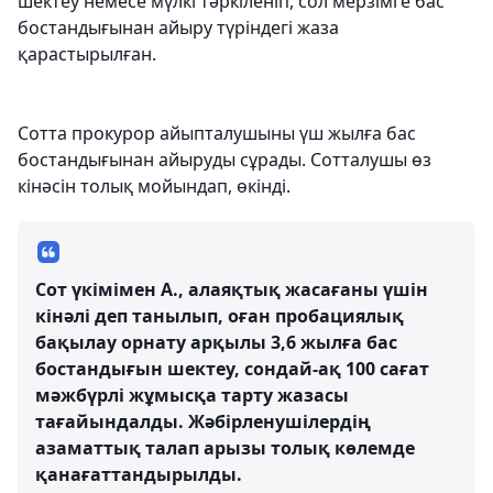
шектеу немесе мүлкі тәркіленіп, сол мерзімге бас
бостандығынан айыру түріндегі жаза
қарастырылған.
Сотта прокурор айыпталушыны үш жылға бас
бостандығынан айыруды сұрады. Сотталушы өз
кінәсін толық мойындап, өкінді.
Сот үкімімен А., алаяқтық жасағаны үшін
кінәлі деп танылып, оған пробациялық
бақылау орнату арқылы 3,6 жылға бас
бостандығын шектеу, сондай-ақ 100 сағат
мәжбүрлі жұмысқа тарту жазасы
тағайындалды. Жәбірленушілердің
азаматтық талап арызы толық көлемде
қанағаттандырылды.