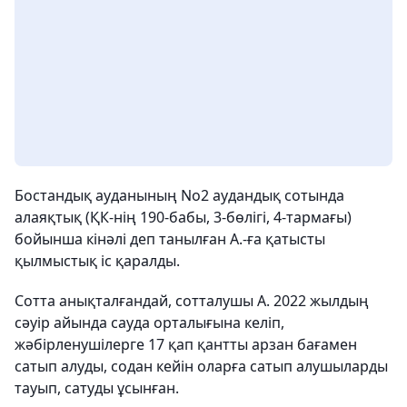
Бостандық ауданының No2 аудандық сотында
алаяқтық (ҚК-нің 190-бабы, 3-бөлігі, 4-тармағы)
бойынша кінәлі деп танылған А.-ға қатысты
қылмыстық іс қаралды.
Сотта анықталғандай, сотталушы А. 2022 жылдың
сәуір айында сауда орталығына келіп,
жәбірленушілерге 17 қап қантты арзан бағамен
сатып алуды, содан кейін оларға сатып алушыларды
тауып, сатуды ұсынған.