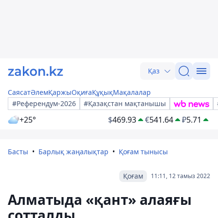
Қаз
Саясат
Әлем
Қаржы
Оқиға
Құқық
Мақалалар
#Референдум-2026
#Қазақстан мақтанышы
+25°
$
469.93
€
541.64
₽
5.71
Басты
Барлық жаңалықтар
Қоғам тынысы
Қоғам
11:11, 12 тамыз 2022
Алматыда «қант» алаяғы
сотталды