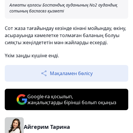
Алматы қаласы Бостандық ауданының No2 аудандық
сотының баспасөз қызметі
Сот жаза тағайындау кезінде кінәні мойындау, өкіну,
асырауында кәмелетке толмаған баланың болуы
сияқты жеңілдететін мән-жайларды ескерді.
Үкім заңды күшіне енді.
Мақаламен бөлісу
Google-ға қосылып,
жаңалықтарды бірінші болып оқыңыз
Айгерим Тарина