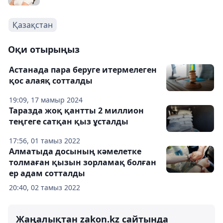
Қазақстан
Оқи отырыңыз
Астанада пара беруге итермелеген
қос алаяқ сотталды
19:09, 17 мамыр 2024
Таразда жоқ қантты 2 миллион
теңгеге сатқан қыз ұсталды
17:56, 01 тамыз 2022
Алматыда досының кәмелетке
толмаған қызын зорламақ болған
ер адам сотталды
20:40, 02 тамыз 2022
Жаңалықтан zakon.kz сайтында