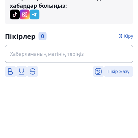
хабардар болыңыз:
Пікірлер
0
Кіру
Пікір жазу