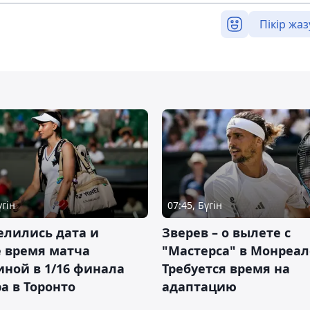
Пікір жаз
үгін
07:45, Бүгін
елились дата и
Зверев – о вылете с
 время матча
"Мастерса" в Монреал
ной в 1/16 финала
Требуется время на
а в Торонто
адаптацию