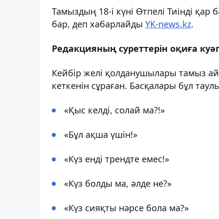
Тамыздың 18-і күні Өтпелі Тиінді қар 
бар, деп хабарлайды
YK-news.kz
.
Редакцияның суреттерін оқиға куә
Кейбір желі қолданушылары тамыз айы
кеткенін сұраған. Басқалары бұл таул
«Қыс келді, солай ма?!»
«Бұл ақша үшін!»
«Күз енді трендте емес!»
«Күз болды ма, әлде не?»
«Күз сияқты нәрсе бола ма?»