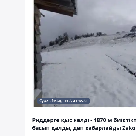
Сурет: Instagram/yknews.kz
Риддерге қыс келді - 1870 м биікт
басып қалды, деп хабарлайды Zakon