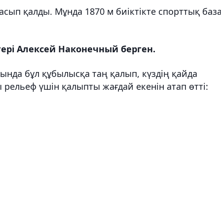
басып қалды. Мұнда 1870 м биіктікте спорттық баз
гері Алексей Наконечный берген.
нда бұл құбылысқа таң қалып, күздің қайда
ы рельеф үшін қалыпты жағдай екенін атап өтті: