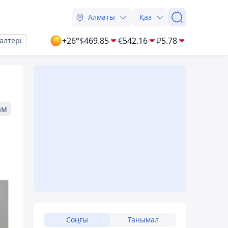
Алматы
Қаз
+26°
$
469.85
€
542.16
₽
5.78
алтері
ам
Соңғы
Танымал