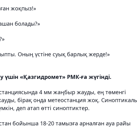
лған жоқпыз!»
 қашан болады?»
?»
лыпты. Оның үстіне суық барлық жерде!»
лу үшін «Қазгидромет» РМК-ға жүгінді.
останциясында 4 мм жаңбыр жауды, ең төменгі
 жауды, бірақ онда метеостанция жоқ. Синоптикал
кін, деп атап өтті синоптиктер.
стан бойынша 18-20 тамызға арналған ауа райы