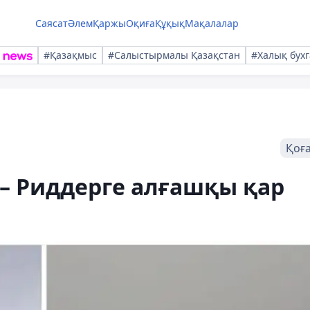
Саясат
Әлем
Қаржы
Оқиға
Құқық
Мақалалар
#Қазақмыс
#Салыстырмалы Қазақстан
#Халық бухг
Қоғ
– Риддерге алғашқы қар