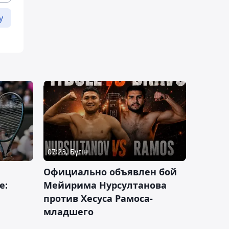
у
07:23, Бүгін
Официально объявлен бой
е:
Мейирима Нурсултанова
против Хесуса Рамоса-
младшего