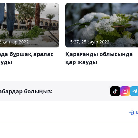
02 қаңтар 2022
15:27, 25 сәуір 2022
да бұршақ аралас
Қарағанды облысында
ауды
қар жауды
абардар болыңыз: