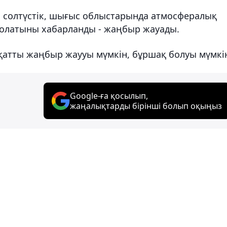
, солтүстік, шығыс облыстарында атмосфералық
болатыны хабарланды - жаңбыр жауады.
атты жаңбыр жаууы мүмкін, бұршақ болуы мүмкі
Google-ға қосылып,
жаңалықтарды бірінші болып оқыңыз