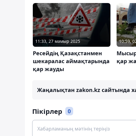
11:33, 27 мамыр 2025
10:59, 
Ресейдің Қазақстанмен
Мысыр
шекаралас аймақтарында
қар ж
қар жауды
Жаңалықтан zakon.kz сайтында х
Пікірлер
0