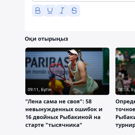
Оқи отырыңыз
09:11, Бүгін
08:18, Б
"Лена сама не своя": 58
Опред
невынужденных ошибок и
точное
16 двойных Рыбакиной на
Рыбаки
старте "тысячника"
турнир