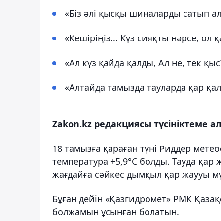
«Біз әлі қысқы шиналарды сатып а
«Кешіріңіз... Күз сияқты нәрсе, ол
«Ал күз қайда қалды, Ал не, тек қыс
«Алтайда тамызда тауларда қар қа
Zakon.kz редакциясы түсініктеме а
18 тамызға қараған түні Риддер мете
температура +5,9°C болды. Тауда қар
жағдайға сәйкес дымқыл қар жаууы мүм
Бұған дейін «Қазгидромет» РМК Қазақ
болжамын ұсынған болатын.