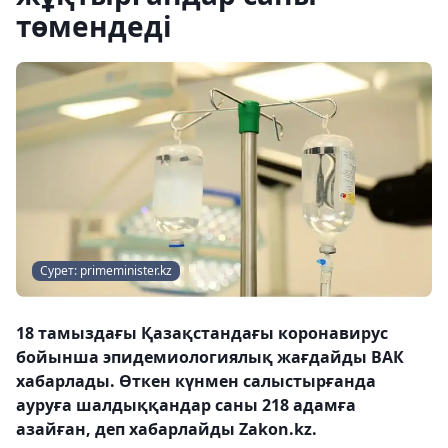
төмендеді
Сурет: primeminister.kz
18 тамыздағы Қазақстандағы коронавирус
бойынша эпидемиологиялық жағдайды ВАК
хабарлады. Өткен күнмен салыстырғанда
ауруға шалдыққандар саны 218 адамға
азайған, деп хабарлайды Zakon.kz.