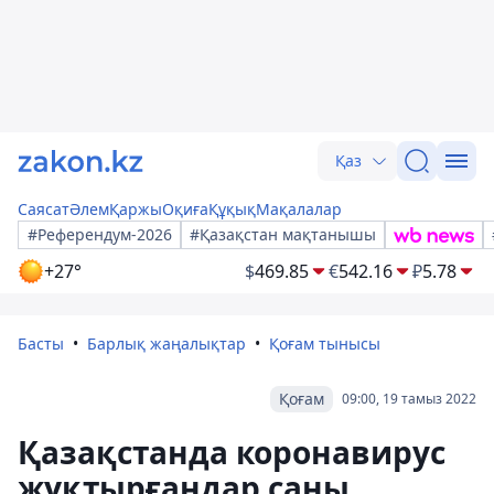
Қаз
Саясат
Әлем
Қаржы
Оқиға
Құқық
Мақалалар
#Референдум-2026
#Қазақстан мақтанышы
+27°
$
469.85
€
542.16
₽
5.78
Басты
Барлық жаңалықтар
Қоғам тынысы
Қоғам
09:00, 19 тамыз 2022
Қазақстанда коронавирус
жұқтырғандар саны