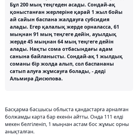
Бұл 200 мың теңгеден асады. Сондай-ақ
қоныстанған жерлеріне қарай 1 жыл бойы
ай сайын баспана жалдауға субсидия
алады. Егер қалалық жерде орналасса, 61
мыңнан 91 мың теңгеге дейін, ауылдық
жерде 45 мыңнан 64 мың теңгеге дейін
алады. Нақты сома отбасындағы адам
санына байланысты. Сондай-ақ 1 жылдық
соманы бір жолда алып, сол баспананы
сатып алуға жұмсауға болады, - деді
Альмира Дисюпова.
Басқарма басшысы облыста қандастарға арналған
болжамды карта бар екенін айтты. Онда 111 елді
мекен белгіленіп, 1 мыңнан астам бос жұмыс орны
анықталған.