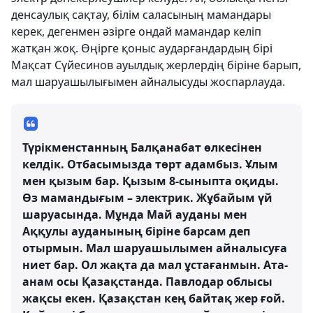
денсаулық сақтау, білім саласының мамандары
керек, дегенмен әзірге ондай мамандар келіп
жатқан жоқ. Өңірге қоныс аударғандардың бірі
Мақсат Сүйесинов ауылдық жерлердің біріне барып,
мал шаруашылығымен айналысуды жоспарлауда.
Түрікменстанның Балқанабат өлкесінен
келдік. Отбасымызда төрт адамбыз. Ұлым
мен қызым бар. Қызым 8-сыныпта оқиды.
Өз мамандығым – электрик. Жұбайым үй
шаруасында. Мұнда Май ауданы мен
Аққулы ауданының біріне барсам деп
отырмын. Мал шаруашылымен айналысуға
ниет бар. Ол жақта да мал ұстағанмын. Ата-
анам осы Қазақстанда. Павлодар облысы
жақсы екен. Қазақстан кең байтақ жер ғой.