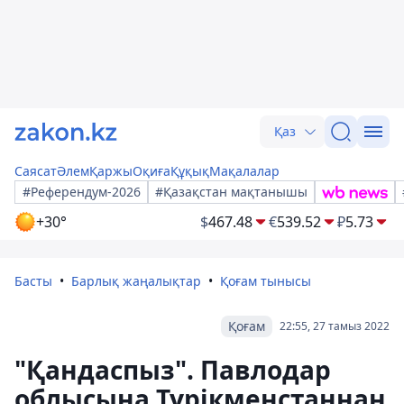
Қаз
Саясат
Әлем
Қаржы
Оқиға
Құқық
Мақалалар
#Референдум-2026
#Қазақстан мақтанышы
+30°
$
467.48
€
539.52
₽
5.73
Басты
Барлық жаңалықтар
Қоғам тынысы
Қоғам
22:55, 27 тамыз 2022
"Қандаспыз". Павлодар
облысына Түрікменстаннан