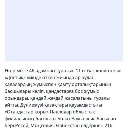
Өңірімізге 46 адамнан тұратын 11 отбас көшіп келді.
«Достық» үйінде өткен жиында әр аудан,
қалалардың жұмыспен қамту орталықтарының
басшылары келіп, қандастарға бос жұмыс
орындары, қандай жағдай жасалатыны туралы
айтты. Дүниежүзі қазақтары қауымдастығы
«Отандастар қоры» Павлодар облыстық
филиалының басшысы Болат Зауыт жыл басынан
бері Ресей, Моңғолия, Өзбекстан елдерінен 216