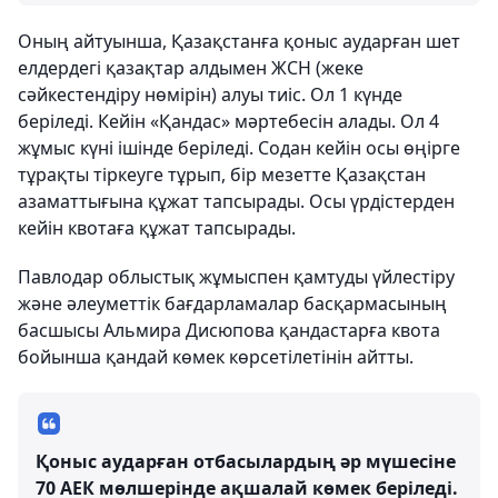
Оның айтуынша, Қазақстанға қоныс аударған шет
елдердегі қазақтар алдымен ЖСН (жеке
сәйкестендіру нөмірін) алуы тиіс. Ол 1 күнде
беріледі. Кейін «Қандас» мәртебесін алады. Ол 4
жұмыс күні ішінде беріледі. Содан кейін осы өңірге
тұрақты тіркеуге тұрып, бір мезетте Қазақстан
азаматтығына құжат тапсырады. Осы үрдістерден
кейін квотаға құжат тапсырады.
Павлодар облыстық жұмыспен қамтуды үйлестіру
және әлеуметтік бағдарламалар басқармасының
басшысы Альмира Дисюпова қандастарға квота
бойынша қандай көмек көрсетілетінін айтты.
Қоныс аударған отбасылардың әр мүшесіне
70 АЕК мөлшерінде ақшалай көмек беріледі.