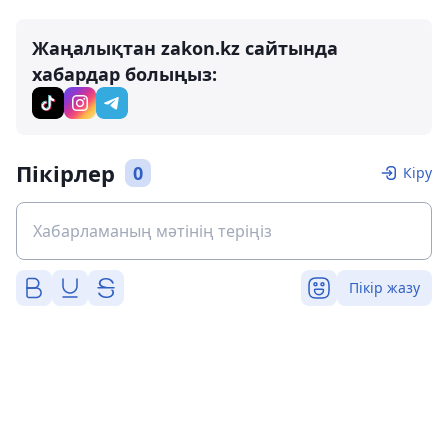
Жаңалықтан zakon.kz сайтында
хабардар болыңыз:
Пікірлер
0
Кіру
Пікір жазу