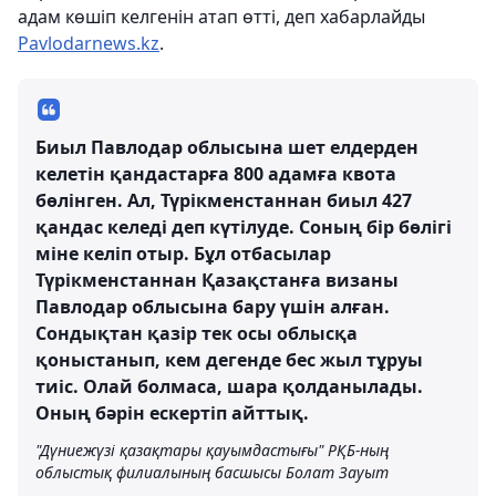
адам көшіп келгенін атап өтті, деп хабарлайды
Pavlodarnews.kz
.
Биыл Павлодар облысына шет елдерден
келетін қандастарға 800 адамға квота
бөлінген. Ал, Түрікменстаннан биыл 427
қандас келеді деп күтілуде. Соның бір бөлігі
міне келіп отыр. Бұл отбасылар
Түрікменстаннан Қазақстанға визаны
Павлодар облысына бару үшін алған.
Сондықтан қазір тек осы облысқа
қоныстанып, кем дегенде бес жыл тұруы
тиіс. Олай болмаса, шара қолданылады.
Оның бәрін ескертіп айттық.
"Дүниежүзі қазақтары қауымдастығы" РҚБ-ның
облыстық филиалының басшысы Болат Зауыт