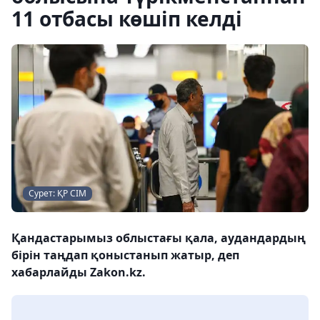
11 отбасы көшіп келді
Сурет: ҚР СІМ
Қандастарымыз облыстағы қала, аудандардың
бірін таңдап қоныстанып жатыр, деп
хабарлайды Zakon.kz.