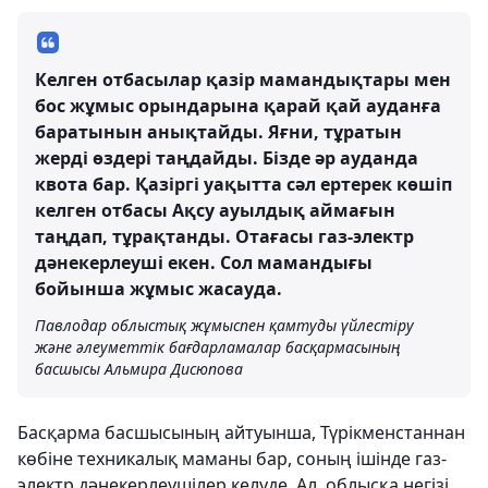
Келген отбасылар қазір мамандықтары мен
бос жұмыс орындарына қарай қай ауданға
баратынын анықтайды. Яғни, тұратын
жерді өздері таңдайды. Бізде әр ауданда
квота бар. Қазіргі уақытта сәл ертерек көшіп
келген отбасы Ақсу ауылдық аймағын
таңдап, тұрақтанды. Отағасы газ-электр
дәнекерлеуші екен. Сол мамандығы
бойынша жұмыс жасауда.
Павлодар облыстық жұмыспен қамтуды үйлестіру
және әлеуметтік бағдарламалар басқармасының
басшысы Альмира Дисюпова
Басқарма басшысының айтуынша, Түрікменстаннан
көбіне техникалық маманы бар, соның ішінде газ-
электр дәнекерлеушілер келуде. Ал, облысқа негізі