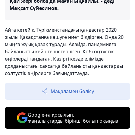
Қай жері болса да маған ыңғайлы, - деді
Мақсат Сүйесинов.
Айта кетейік, Түрікменстандағы қандастар 2020
жылы Қазақстанға көшуге ниет білдірген. Онда 20
мыңға жуық қазақ тұрады. Алайда, пандемияға
байланысты кейінге шегерілген. Көбі оңтүстік
өңірлерді таңдаған. Қазіргі кезде елімізде
қолданыстағы саясатқа байланысты қандастарды
солтүстік өңірлерге бағындаттауда.
Мақаламен бөлісу
Google-ға қосылып,
жаңалықтарды бірінші болып оқыңыз