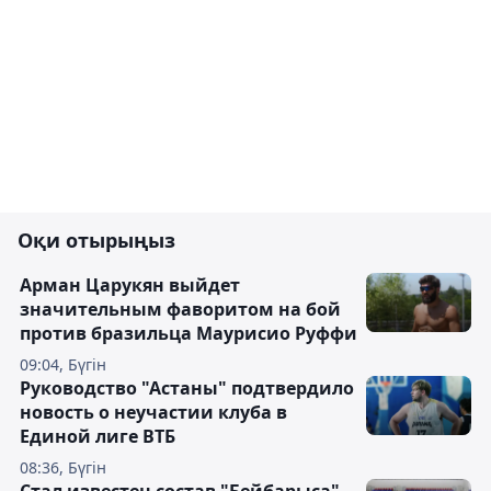
Оқи отырыңыз
Арман Царукян выйдет
значительным фаворитом на бой
против бразильца Маурисио Руффи
09:04, Бүгін
Руководство "Астаны" подтвердило
новость о неучастии клуба в
Единой лиге ВТБ
08:36, Бүгін
Стал известен состав "Бейбарыса"