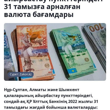
31 тамызға арналған
валюта бағамдары
Сурет: Zakon.kz
Нұр-Сұлтан, Алматы және Шымкент
қалаларының айырбастау пункттеріндегі,
сондай-ақ ҚР Ұлттық Банкінің 2022 жылғы 31
тамыздағы жағдай бойынша валюталарды: