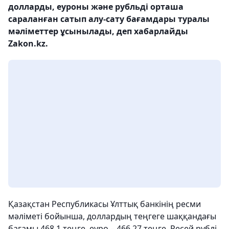
долларды, еуроны және рубльді орташа
сараланған сатып алу-сату бағамдары туралы
мәліметтер ұсынылады, деп хабарлайды
Zakon.kz.
Қазақстан Республикасы Ұлттық банкінің ресми
мәліметі бойынша, доллардың теңгеге шаққандағы
бағамы 468,1 теңге, еуро – 466,27 теңге, Ресей рублі