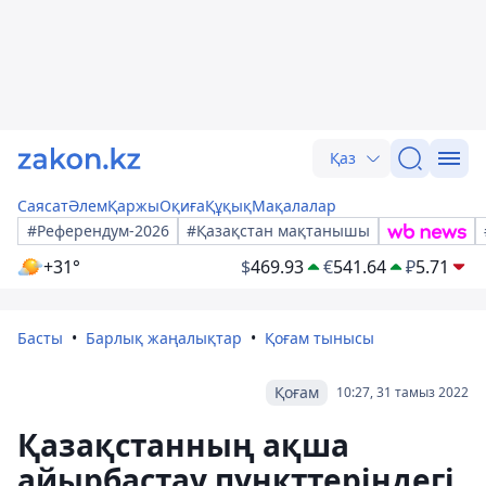
Қаз
Саясат
Әлем
Қаржы
Оқиға
Құқық
Мақалалар
#Референдум-2026
#Қазақстан мақтанышы
+31°
$
469.93
€
541.64
₽
5.71
Басты
Барлық жаңалықтар
Қоғам тынысы
Қоғам
10:27, 31 тамыз 2022
Қазақстанның ақша
айырбастау пункттеріндегі