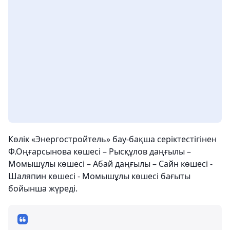
Көлік «Энергостройтель» бау-бақша серіктестігінен
Ф.Оңғарсынова көшесі – Рысқұлов даңғылы –
Момышұлы көшесі – Абай даңғылы – Сайн көшесі -
Шаляпин көшесі - Момышұлы көшесі бағыты
бойынша жүреді.