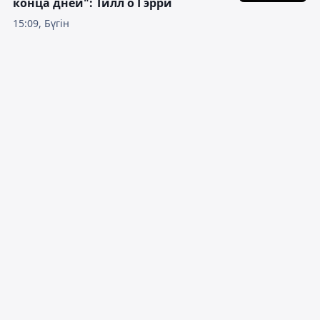
конца дней": Тилл о Гэрри
15:09, Бүгін