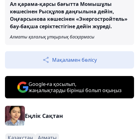
Ал қарама-қарсы бағытта Момышұлы
көшесінен Рысқұлов даңғылына дейін,
Оңғарсынова көшесінен «Энергостройтель»
бау-бақша серіктестігіне дейін жүреді.
Алматы қалалық ұтқырлық басқармасы
Мақаламен бөлісу
Google-ға қосылып,
жаңалықтарды бірінші болып оқыңыз
Еңлік Сақтан
Қазақстан
Алматы