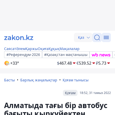
Қаз
Саясат
Әлем
Қаржы
Оқиға
Құқық
Мақалалар
#Референдум-2026
#Қазақстан мақтанышы
+33°
$
467.48
€
539.52
₽
5.73
Басты
Барлық жаңалықтар
Қоғам тынысы
Қоғам
18:52, 31 тамыз 2022
Алматыда тағы бір автобус
бағыты қыркүйектен