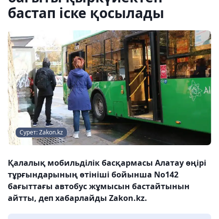
бастап іске қосылады
Сурет: Zakon.kz
Қалалық мобильділік басқармасы Алатау өңірі
тұрғындарының өтініші бойынша No142
бағыттағы автобус жұмысын бастайтынын
айтты, деп хабарлайды Zakon.kz.