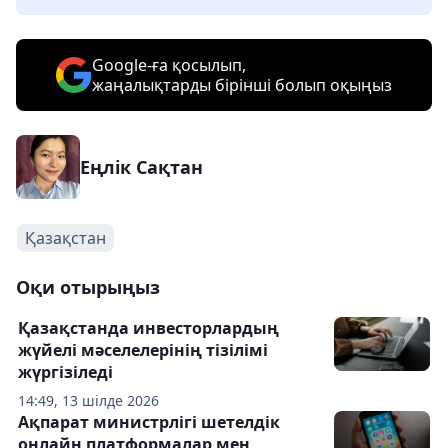
Google-ға қосылып,
жаңалықтарды бірінші болып оқыңыз
Еңлік Сақтан
Қазақстан
Оқи отырыңыз
Қазақстанда инвесторлардың
жүйелі мәселелерінің тізілімі
жүргізіледі
14:49, 13 шілде 2026
Ақпарат министрлігі шетелдік
онлайн платформалар мен