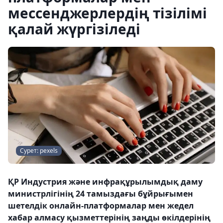
мессенджерлердің тізілімі
қалай жүргізіледі
Сурет: pexels
ҚР Индустрия және инфрақұрылымдық даму
министрлігінің 24 тамыздағы бұйрығымен
шетелдік онлайн-платформалар мен жедел
хабар алмасу қызметтерінің заңды өкілдерінің