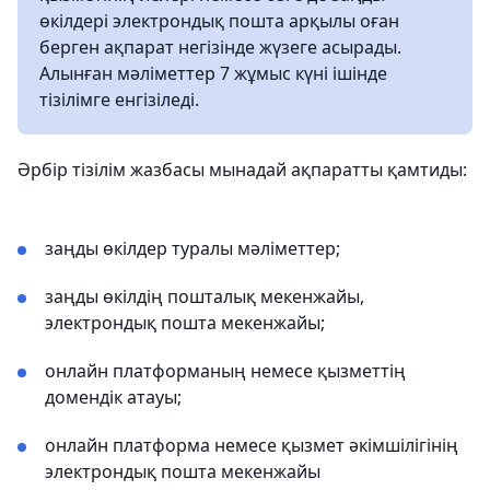
өкілдері электрондық пошта арқылы оған
берген ақпарат негізінде жүзеге асырады.
Алынған мәліметтер 7 жұмыс күні ішінде
тізілімге енгізіледі.
Әрбір тізілім жазбасы мынадай ақпаратты қамтиды:
заңды өкілдер туралы мәліметтер;
заңды өкілдің пошталық мекенжайы,
электрондық пошта мекенжайы;
онлайн платформаның немесе қызметтің
домендік атауы;
онлайн платформа немесе қызмет әкімшілігінің
электрондық пошта мекенжайы