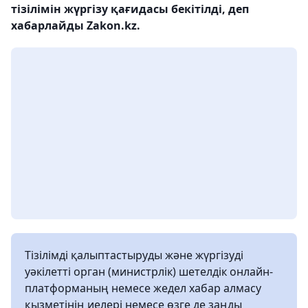
тізілімін жүргізу қағидасы бекітілді, деп
хабарлайды Zakon.kz.
Тізілімді қалыптастыруды және жүргізуді
уәкілетті орган (министрлік) шетелдік онлайн-
платформаның немесе жедел хабар алмасу
қызметінің иелері немесе өзге де заңды