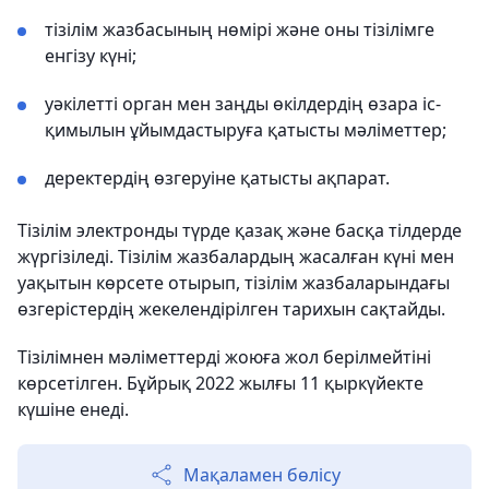
тізілім жазбасының нөмірі және оны тізілімге
енгізу күні;
уәкілетті орган мен заңды өкілдердің өзара іс-
қимылын ұйымдастыруға қатысты мәліметтер;
деректердің өзгеруіне қатысты ақпарат.
Тізілім электронды түрде қазақ және басқа тілдерде
жүргізіледі. Тізілім жазбалардың жасалған күні мен
уақытын көрсете отырып, тізілім жазбаларындағы
өзгерістердің жекелендірілген тарихын сақтайды.
Тізілімнен мәліметтерді жоюға жол берілмейтіні
көрсетілген. Бұйрық 2022 жылғы 11 қыркүйекте
күшіне енеді.
Мақаламен бөлісу