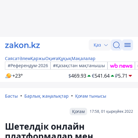
Қаз
Саясат
Әлем
Қаржы
Оқиға
Құқық
Мақалалар
#Референдум-2026
#Қазақстан мақтанышы
+23°
$
469.93
€
541.64
₽
5.71
Басты
Барлық жаңалықтар
Қоғам тынысы
Қоғам
17:58, 01 қыркүйек 2022
Шетелдік онлайн
платформалар мен