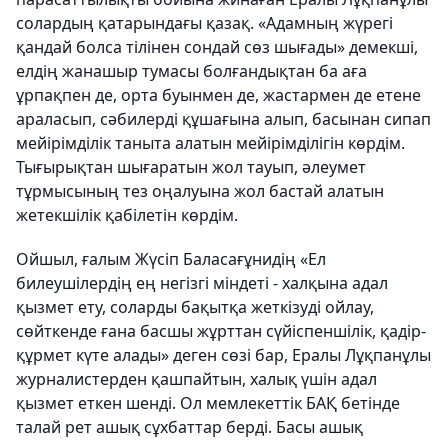
солардың қатарындағы қазақ. «Адамның жүрегі
қандай болса тілінен сондай сөз шығады» демекші,
елдің жанашыр тумасы болғандықтан ба аға
ұрпақпен де, орта буынмен де, жастармен де етене
араласып, сәбилерді құшағына алып, басынан сипап
мейірімділік таныта алатын мейірімділігін көрдім.
Тығырықтан шығаратын жол тауып, әлеумет
тұрмысының тез оңалуына жол бастай алатын
жетекшілік қабілетін көрдім.
Ойшыл, ғалым Жүсіп Баласағұнидің «Ел
билеушiлердiң ең негiзгi мiндетi - халқына адал
қызмет ету, соларды бақытқа жеткiзудi ойлау,
сөйткенде ғана басшы жұрттан сүйiспеншiлiк, қадiр-
құрмет күте алады» деген сөзі бар, Ералы Лұқпанұлы
журналистерден қашпайтын, халық үшін адал
қызмет еткен шенді. Ол мемлекеттік БАҚ бетінде
талай рет ашық сұхбаттар берді. Басы ашық