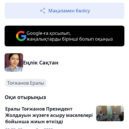
Мақаламен бөлісу
Google-ға қосылып,
жаңалықтарды бірінші болып оқыңыз
Еңлік Сақтан
Тоғжанов Ералы
Оқи отырыңыз
Ералы Тоғжанов Президент
Жолдауын жүзеге асыру мәселелері
бойынша жиын өткізді