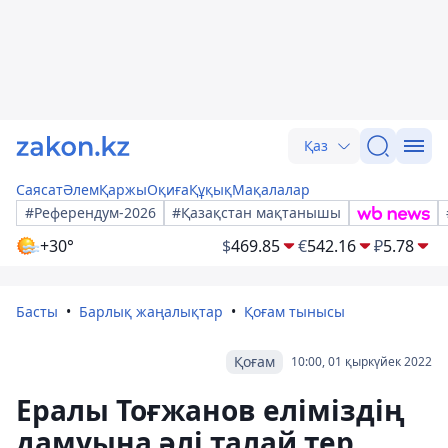
Қаз
Саясат
Әлем
Қаржы
Оқиға
Құқық
Мақалалар
#Референдум-2026
#Қазақстан мақтанышы
+30°
$
469.85
€
542.16
₽
5.78
Басты
Барлық жаңалықтар
Қоғам тынысы
Қоғам
10:00, 01 қыркүйек 2022
Ералы Тоғжанов еліміздің
дамуына әлі талай тер