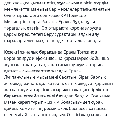
деп халыққа қызмет етіп, жұмысыма кірісіп жүрдім.
Мемлекеттік маңызы бар мәселелер талқыланатын
бұл отырыстарға сол кезде ҚР Премьер-
Министрінің орынбасары Ералы Лұқпанұлы
төрағалық ететін. Әр отырыста коронавирусқа
қарсы күрес, төтеп беру сұрақтары, алдын алу
шаралары мен мақсат-міндеттер талқыланады.
Кезекті жиналыс барысында Ералы Тоғжанов
коронавирус инфекциясына қарсы күрес бойынша
жүргізіліп жатқан ақпараттандыру жұмыстарына
қатысты сын-ескертпе жасады. Ералы
Лұқпанұлының мысы мені басатын, бірақ барлық
жігерімді жинап, қол көтеріп, өз пікірімді, атқарылып
жатқан жұмыстар, іске асырылып жатқан тірліктер
барысын егжей-тегжейлі баяндап бердім. Сол кезде
маған қарап тұрып «Сіз кім боласыз?» деп сұрақ
қойды. Комитеттің ресми өкілі, баспасөз хатшысы
екенімді айтып таныстырдым. Ол кісі жақсы жылы