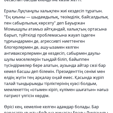
Ералы Лұқпанұлы халықпен жиі кездесіп тұратын.
"Ең қиыны — шыдамдылық, төзімділік, байсалдылық
пен сабырлылық көрсету" деп Бауыржан
Момышұлы атамыз айтқандай, халықтың ортасына
барып, түйткілді проблемасына жауап іздеген
тұрғындармен де, агрессивті ниеттенген
блогерлермен де, ашу-ызамен келген
антиваксерлермен де кездесіп, сабырмен даулы-
шулы мәселелерін тыңдай біліп, байыппен
түсіндірмелер бере алатын, аузында айтар сөзі бар
кемел басшы деп білемін. Президенттің сенімі мен
елдің жүгін тең арқалау оңай емес. Қасында жүріп
талай тындырымды тірліктерінің куәсі болдым,
мемлекеттің «отымен кіріп, күлімен шығатын» нағыз
патриот үлгісін көрдім.
Өрісі кең, кемеліне келген адамдар болады. Бар
парасаттылықты бойына жинаған Ералы Лұқпанұлы