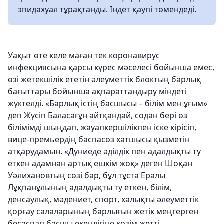
эпидахуал тұрақтанды. Індет қаупі төмендеді.
Уақыт өте келе маған тек коронавирус
инфекциясына қарсы күрес мәселесі бойынша емес,
өзі жетекшілік ететін әлеуметтік блоктың барлық
бағыттары бойынша ақпараттандыру міндеті
жүктелді. «Барлық істің басшысы – білім мен ұғым»
деп Жүсіп Баласағұн айтқандай, содан бері өз
білімімді шыңдап, жауапкершілікпен іске кірісіп,
вице-премьердің баспасөз хатшысы қызметін
атқарудамын. «Дүниеде әділдік пен адалдықты ту
еткен адамнан артық ешкім жоқ» деген Шоқан
Уәлихановтың сөзі бар, бұл тұста Ералы
Лұқпанұлының адалдықты ту еткен, білім,
денсаулық, мәдениет, спорт, халықты әлеуметтік
қорғау салаларының барлығын жетік меңгерген
бесаспап басшы екендігіне көзім жетті.