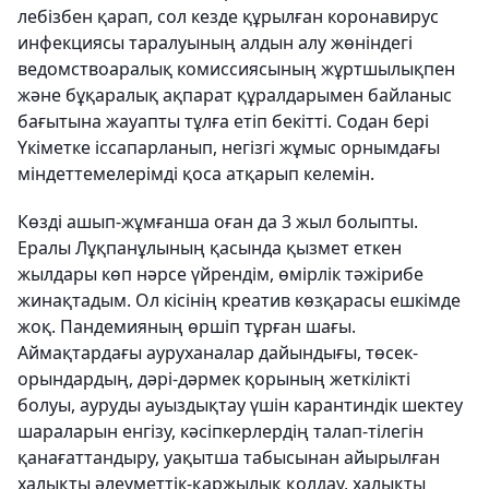
лебізбен қарап, сол кезде құрылған коронавирус
инфекциясы таралуының алдын алу жөніндегі
ведомствоаралық комиссиясының жұртшылықпен
және бұқаралық ақпарат құралдарымен байланыс
бағытына жауапты тұлға етіп бекітті. Содан бері
Үкіметке іссапарланып, негізгі жұмыс орнымдағы
міндеттемелерімді қоса атқарып келемін.
Көзді ашып-жұмғанша оған да 3 жыл болыпты.
Ералы Лұқпанұлының қасында қызмет еткен
жылдары көп нәрсе үйрендім, өмірлік тәжірибе
жинақтадым. Ол кісінің креатив көзқарасы ешкімде
жоқ. Пандемияның өршіп тұрған шағы.
Аймақтардағы ауруханалар дайындығы, төсек-
орындардың, дәрі-дәрмек қорының жеткілікті
болуы, ауруды ауыздықтау үшін карантиндік шектеу
шараларын енгізу, кәсіпкерлердің талап-тілегін
қанағаттандыру, уақытша табысынан айырылған
халықты әлеуметтік-қаржылық қолдау, халықты