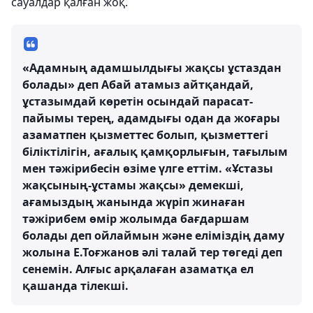
сауалдар қалған жоқ.
«Адамның адамшылдығы жақсы ұстаздан
болады» деп Абай атамыз айтқандай,
ұстазымдай көретін осындай парасат-
пайымы терең, адамдығы одан да жоғары
азаматпен қызметтес болып, қызметтегі
біліктілігін, ағалық қамқорлығын, тағылым
мен тәжірибесін өзіме үлге еттім. «Ұстазы
жақсының-ұстамы жақсы» демекші,
ағамыздың жанында жүріп жинаған
тәжірибем өмір жолымда бағдаршам
болады деп ойлаймын және еліміздің даму
жолына Е.Тоғжанов әлі талай тер төгеді деп
сенемін. Алғыс арқалаған азаматқа ел
қашанда тілекші.