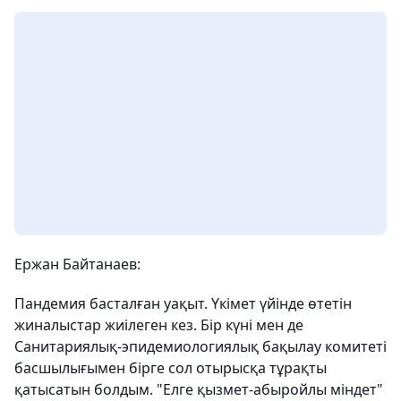
Ержан Байтанаев:
Пандемия басталған уақыт. Үкімет үйінде өтетін
жиналыстар жиілеген кез. Бір күні мен де
Санитариялық-эпидемиологиялық бақылау комитеті
басшылығымен бірге сол отырысқа тұрақты
қатысатын болдым. "Елге қызмет-абыройлы міндет"