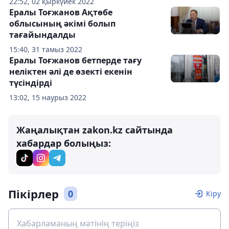
22:52, 02 қыркүйек 2022
Ералы Тоғжанов Ақтөбе
облысының әкімі болып
тағайындалды
15:40, 31 тамыз 2022
Ералы Тоғжанов бетперде тағу
неліктен әлі де өзекті екенін
түсіндірді
13:02, 15 наурыз 2022
Жаңалықтан zakon.kz сайтында
хабардар болыңыз:
Пікірлер
0
Кіру