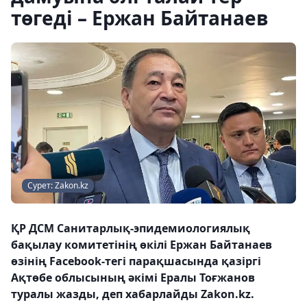
төгеді – Ержан Байтанаев
Сурет: Zakon.kz
ҚР ДСМ Санитарлық-эпидемиологиялық
бақылау комитетінің өкілі Ержан Байтанаев
өзінің Facebook-тегі парақшасында қазіргі
Ақтөбе облысының әкімі Ералы Тоғжанов
туралы жазды, деп хабарлайды Zakon.kz.