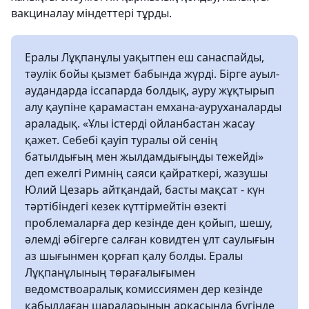
вакциналау міндеттері тұрды.
Ералы Лұқпанұлы уақытпен еш санаспайды,
тәулік бойы қызмет бабында жүрді. Бірге ауыл-
аудандарда іссапарда болдық, ауру жұқтырып
алу қаупіне қарамастан емхана-ауруханаларды
араладық. «Ұлы істерді ойланбастан жасау
қажет. Себебі қауіп туралы ой сенің
батылдығың мен жылдамдығыңды тежейді»
деп ежелгі Римнің саяси қайраткері, жазушы
Юлий Цезарь айтқандай, басты мақсат - күн
тәртібіндегі кезек күттірмейтін өзекті
проблемаларға дер кезінде ден қойып, шешу,
әлемді әбігерге салған ковидтен ұлт саулығын
аз шығынмен қорғап қалу болды. Ералы
Лұқпанұлының төрағалығымен
ведомствоаралық комиссиямен дер кезінде
қабылдаған шараларының арқасында бүгінде