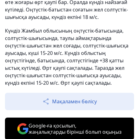
өте жоғары өрт қаупі бар. Оралда күндіз найзағай
күтіледі. Оңтүстік-батыстан соғатын жел солтүстік-
шығысқа ауысады, күндіз екпіні 18 м/с.
Күндіз Жамбыл облысының оңтүстік-батысында,
солтүстік-шығысында, таулы аймақтарында
оңтүстік-шығыстан жел соғады, солтүстік-шығысқа
ауысады, күші 15-20 м/с. Күндіз облыстың
оңтүстігінде, батысында, солтүстігінде +38 қатты
ыстық күтіледі. Өрт қаупі сақталады. Таразда жел
оңтүстік-шығыстан солтүстік-шығысқа ауысады,
күндіз екпіні 15-20 м/с. Өрт қаупі сақталады.
Мақаламен бөлісу
Google-ға қосылып,
жаңалықтарды бірінші болып оқыңыз