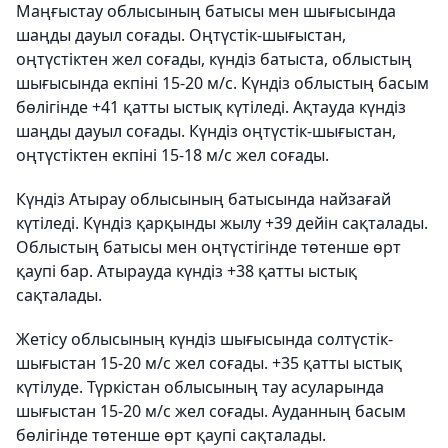
Маңғыстау облысының батысы мен шығысында
шаңды дауыл соғады. Оңтүстік-шығыстан,
оңтүстіктен жел соғады, күндіз батыста, облыстың
шығысында екпіні 15-20 м/с. Күндіз облыстың басым
бөлігінде +41 қатты ыстық күтіледі. Ақтауда күндіз
шаңды дауыл соғады. Күндіз оңтүстік-шығыстан,
оңтүстіктен екпіні 15-18 м/с жел соғады.
Күндіз Атырау облысының батысында найзағай
күтіледі. Күндіз қарқынды жылу +39 дейін сақталады.
Облыстың батысы мен оңтүстігінде төтенше өрт
қаупі бар. Атырауда күндіз +38 қатты ыстық
сақталады.
Жетісу облысының күндіз шығысында солтүстік-
шығыстан 15-20 м/с жел соғады. +35 қатты ыстық
күтілуде. Түркістан облысының тау асуларында
шығыстан 15-20 м/с жел соғады. Ауданның басым
бөлігінде төтенше өрт қаупі сақталады.