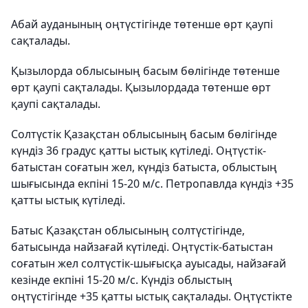
Абай ауданының оңтүстігінде төтенше өрт қаупі
сақталады.
Қызылорда облысының басым бөлігінде төтенше
өрт қаупі сақталады. Қызылордада төтенше өрт
қаупі сақталады.
Солтүстік Қазақстан облысының басым бөлігінде
күндіз 36 градус қатты ыстық күтіледі. Оңтүстік-
батыстан соғатын жел, күндіз батыста, облыстың
шығысында екпіні 15-20 м/с. Петропавлда күндіз +35
қатты ыстық күтіледі.
Батыс Қазақстан облысының солтүстігінде,
батысында найзағай күтіледі. Оңтүстік-батыстан
соғатын жел солтүстік-шығысқа ауысады, найзағай
кезінде екпіні 15-20 м/с. Күндіз облыстың
оңтүстігінде +35 қатты ыстық сақталады. Оңтүстікте