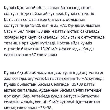
Күндіз Қостанай облысының батысында және
солтүстігінде найзағай күтіледі. Күндіз оңтүстік-
батыстан соғатын жел батыста, облыстың
солтүстігінде 15-20, екпіні 23 м/с. Күндіз облыстың
басым бөлігінде +38 дейін қатты ыстық сақталады,
жоғары өрт қаупі сақталады, облыстың оңтүстігінде
төтенше өрт қаупі күтіледі. Қостанайда күндіз
оңтүстік-батыстан 15-20 м/с жел соғады. Күндіз
қатты ыстық +37 сақталады.
Күндіз Ақтөбе облысының солтүстігінде оңтүстіктен
жел соғады, оңтүстік-батыстан екпіні 16 м/с күтіледі.
Күндіз облыстың басым бөлігінде +35+39 қатты
ыстық сақталады. Ауданның басым бөлігі төтенше
өрт қаупі бар. Ақтөбеде күндіз оңтүстік-батыстан
соғатын желдің екпіні 15 м/с күтіледі. Қатты аптап
ыстық сақталады +36+38.