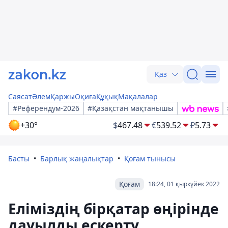
Қаз
Саясат
Әлем
Қаржы
Оқиға
Құқық
Мақалалар
#Референдум-2026
#Қазақстан мақтанышы
+30°
$
467.48
€
539.52
₽
5.73
Басты
Барлық жаңалықтар
Қоғам тынысы
Қоғам
18:24, 01 қыркүйек 2022
Еліміздің бірқатар өңірінде
дауылды ескерту