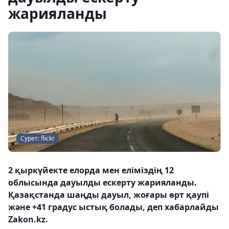
жарияланды
Сурет: flickr
2 қыркүйекте елорда мен еліміздің 12
облысында дауылды ескерту жарияланды.
Қазақстанда шаңды дауыл, жоғары өрт қаупі
және +41 градус ыстық болады, деп хабарлайды
Zakon.kz.