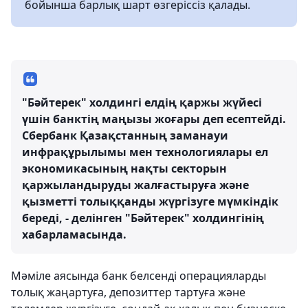
бойынша барлық шарт өзгеріссіз қалады.
"Бәйтерек" холдингі елдің қаржы жүйесі
үшін банктің маңызы жоғары деп есептейді.
Сбербанк Қазақстанның заманауи
инфрақұрылымы мен технологиялары ел
экономикасының нақты секторын
қаржыландыруды жалғастыруға және
қызметті толыққанды жүргізуге мүмкіндік
береді, - делінген "Бәйтерек" холдингінің
хабарламасында.
Мәміле аясында банк белсенді операцияларды
толық жаңартуға, депозиттер тартуға және