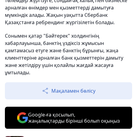
төлемдер жүргізуге, сондай-ақ халық пен бизнеске
арналған өнімдер мен қызметтерді дамытуға
мүмкіндік алады. Жақын уақытта Сбербанк
Қазақстанға ребрендинг жүргізілетін болады.
Сонымен қатар "Бәйтерек" холдингінің
хабарлауынша, банктің үздіксіз жұмысын
қамтамасыз етуге және банктің бұрынғы, жаңа
клиенттеріне арналған банк қызметтерін дамыту
және жетілдіру үшін қолайлы жағдай жасауға
ұмтылады.
Мақаламен бөлісу
Google-ға қосылып,
жаңалықтарды бірінші болып оқыңыз