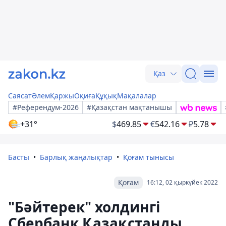
Қаз
Саясат
Әлем
Қаржы
Оқиға
Құқық
Мақалалар
#Референдум-2026
#Қазақстан мақтанышы
+31°
$
469.85
€
542.16
₽
5.78
Басты
Барлық жаңалықтар
Қоғам тынысы
Қоғам
16:12, 02 қыркүйек 2022
"Бәйтерек" холдингі
Сбербанк Қазақстанды