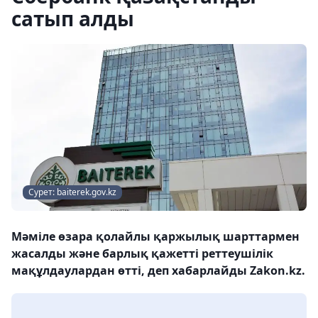
сатып алды
Сурет: baiterek.gov.kz
Мәміле өзара қолайлы қаржылық шарттармен
жасалды және барлық қажетті реттеушілік
мақұлдаулардан өтті, деп хабарлайды Zakon.kz.