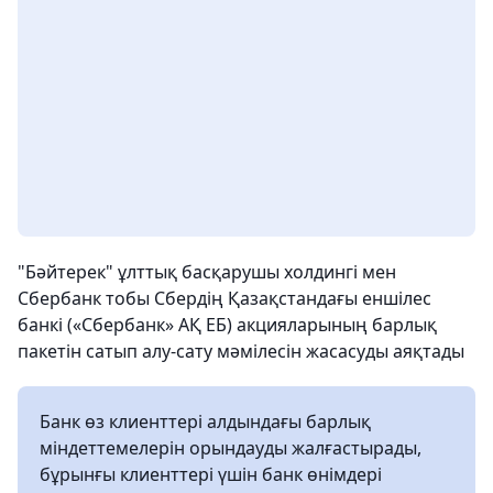
"Бәйтерек" ұлттық басқарушы холдингі мен
Сбербанк тобы Сбердің Қазақстандағы еншілес
банкі («Сбербанк» АҚ ЕБ) акцияларының барлық
пакетін сатып алу-сату мәмілесін жасасуды аяқтады
Банк өз клиенттері алдындағы барлық
міндеттемелерін орындауды жалғастырады,
бұрынғы клиенттері үшін банк өнімдері