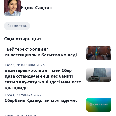
Еңлік Сақтан
Қазақстан
Оқи отырыңыз
"Бәйтерек" холдингі
инвестициялық бағытқа көшеді
14:27, 26 қараша 2025
«Бәйтерек» холдингі мен Сбер
Қазақстандағы еншілес банкті
сатып алу-сату жөніндегі мәмілеге
қол қойды
15:43, 23 тамыз 2022
Сбербанк Қазақстан мәлімдемесі