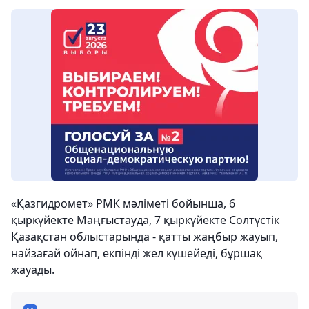
«Қазгидромет» РМК мәліметі бойынша, 6
қыркүйекте Маңғыстауда, 7 қыркүйекте Солтүстік
Қазақстан облыстарында - қатты жаңбыр жауып,
найзағай ойнап, екпінді жел күшейеді, бұршақ
жауады.