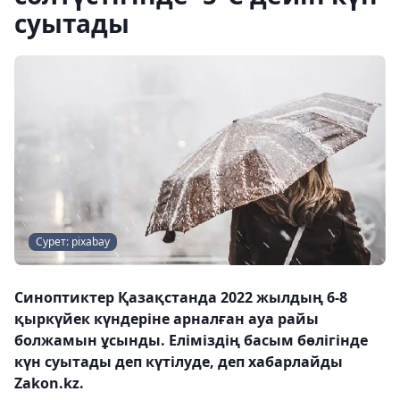
суытады
Сурет: pixabay
Синоптиктер Қазақстанда 2022 жылдың 6-8
қыркүйек күндеріне арналған ауа райы
болжамын ұсынды. Еліміздің басым бөлігінде
күн суытады деп күтілуде, деп хабарлайды
Zakon.kz.