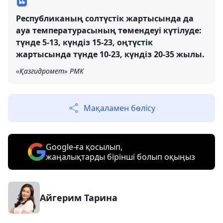
Республиканың солтүстік жартысында да
ауа температурасының төмендеуі күтілуде:
түнде 5-13, күндіз 15-23, оңтүстік
жартысында түнде 10-23, күндіз 20-35 жылы.
«Қазгидромет» РМК
Мақаламен бөлісу
Google-ға қосылып,
жаңалықтарды бірінші болып оқыңыз
Айгерим Тарина