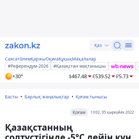
Қаз
Саясат
Әлем
Қаржы
Оқиға
Құқық
Мақалалар
#Референдум-2026
#Қазақстан мақтанышы
+30°
$
467.48
€
539.52
₽
5.73
Басты
Барлық жаңалықтар
Қоғам тынысы
Қоғам
13:02, 05 қыркүйек 2022
Қазақстанның
солтүстігінде -5°С дейін күн