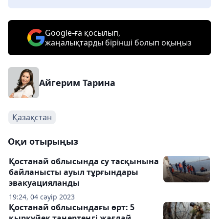
Google-ға қосылып,
жаңалықтарды бірінші болып оқыңыз
Айгерим Тарина
Қазақстан
Оқи отырыңыз
Қостанай облысында су тасқынына
байланысты ауыл тұрғындары
эвакуацияланды
19:24, 04 сәуір 2023
Қостанай облысындағы өрт: 5
қыркүйек таңертеңгі жағдай