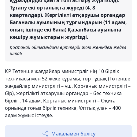
құралдарды қайта топтастыру жүргізілді.
Тұтану екі орталықта жүреді (4, 8
кварталдар). Жергілікті атқарушы органдар
Бағаналы ауылының тұрғындарын (11 адам,
оның ішінде екі бала) Қазанбасы ауылына
көшіру жұмыстарын жүргізді.
Қостанай облысындағы өрттерді жою жөніндегі жедел
штаб
ҚР Төтенше жағдайлар министрлігінің 10 бірлік
техникасы мен 52 жеке құрамы, төрт ұшақ (Төтенше
жағдайлар министрлігі – үш, Қорғаныс министрлігі –
бір), жергілікті атқарушы органдар – бес техника
бірлігі, 14 адам, Қорғаныс министрлігі – Оқиға
орнында тоғыз бірлік техника, Ұлттық ұлан – 400
адам жұмыс істеуде.
Мақаламен бөлісу