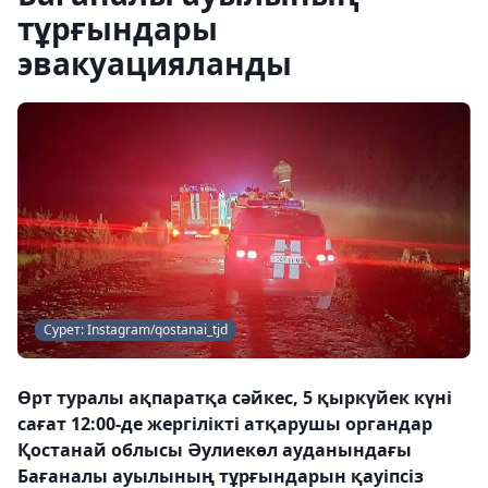
тұрғындары
эвакуацияланды
Сурет: Instagram/qostanai_tjd
Өрт туралы ақпаратқа сәйкес, 5 қыркүйек күні
сағат 12:00-де жергілікті атқарушы органдар
Қостанай облысы Әулиекөл ауданындағы
Бағаналы ауылының тұрғындарын қауіпсіз