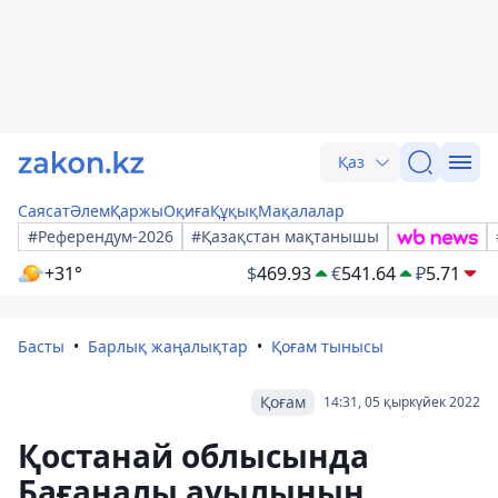
Қаз
Саясат
Әлем
Қаржы
Оқиға
Құқық
Мақалалар
#Референдум-2026
#Қазақстан мақтанышы
+31°
$
469.93
€
541.64
₽
5.71
Басты
Барлық жаңалықтар
Қоғам тынысы
Қоғам
14:31, 05 қыркүйек 2022
Қостанай облысында
Бағаналы ауылының