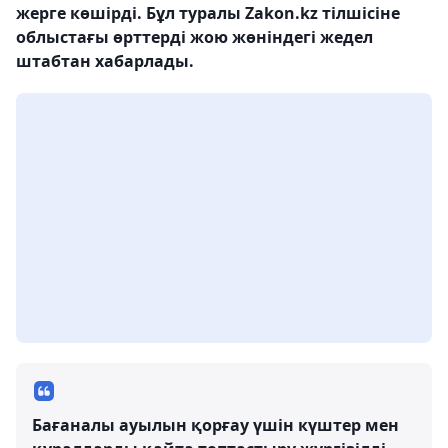
жерге көшірді. Бұл туралы Zakon.kz тілшісіне
облыстағы өрттерді жою жөніндегі жедел
штабтан хабарлады.
Бағаналы ауылын қорғау үшін күштер мен