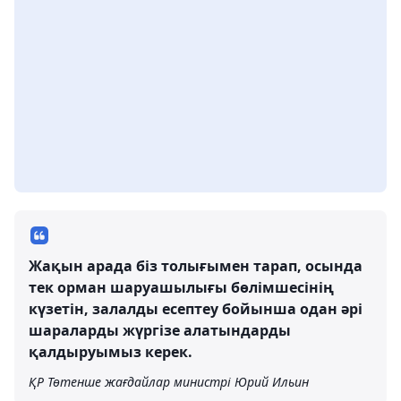
Жақын арада біз толығымен тарап, осында
тек орман шаруашылығы бөлімшесінің
күзетін, залалды есептеу бойынша одан әрі
шараларды жүргізе алатындарды
қалдыруымыз керек.
ҚР Төтенше жағдайлар министрі Юрий Ильин