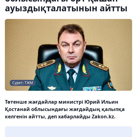
ауыздықталатынын айтты
Сурет: ТЖМ
Төтенше жағдайлар министрі Юрий Ильин
Қостанай облысындағы жағдайдың қалыпқа
келгенін айтты, деп хабарлайды Zakon.kz.