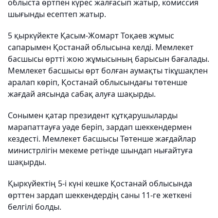
облыста өртпен күрес жалғасып жатыр, комиссия
шығынды есептеп жатыр.
5 қыркүйекте Қасым-Жомарт Тоқаев жұмыс
сапарымен Қостанай облысына келді. Мемлекет
басшысы өртті жою жұмысының барысын бағалады.
Мемлекет басшысы өрт болған аумақты тікұшақпен
аралап көріп, Қостанай облысындағы төтенше
жағдай аясында сабақ алуға шақырды.
Сонымен қатар президент құтқарушыларды
марапаттауға уәде беріп, зардап шеккендермен
кездесті. Мемлекет басшысы Төтенше жағдайлар
министрлігін мекеме ретінде шындап нығайтуға
шақырды.
Қыркүйектің 5-і күні кешке Қостанай облысында
өрттен зардап шеккендердің саны 11-ге жеткені
белгілі болды.