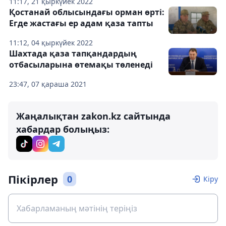
11:17, 21 қыркүйек 2022
Қостанай облысындағы орман өрті:
Егде жастағы ер адам қаза тапты
11:12, 04 қыркүйек 2022
Шахтада қаза тапқандардың
отбасыларына өтемақы төленеді
23:47, 07 қараша 2021
Жаңалықтан zakon.kz сайтында
хабардар болыңыз:
Пікірлер
0
Кіру