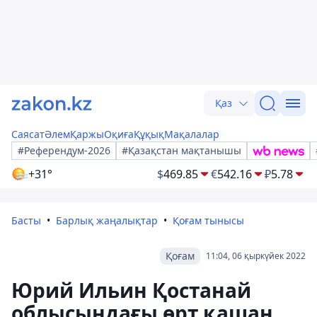
Қаз
Саясат
Әлем
Қаржы
Оқиға
Құқық
Мақалалар
#Референдум-2026
#Қазақстан мақтанышы
+31°
$
469.85
€
542.16
₽
5.78
Басты
Барлық жаңалықтар
Қоғам тынысы
Қоғам
11:04, 06 қыркүйек 2022
Юрий Ильин Қостанай
облысындағы өрт қашан