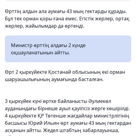
Өрттің алдын ала аумағы 43 мың гектарды құрады.
Бұл тек орман қоры ғана емес. Егістік жерлер, ортақ
жерлер, жайылымдар да өртенді.
Министр өрттің алдағы 2 күнде
оқшауланатынын айтты.
Өрт 2 қыркүйекте Қостанай облысының екі орман
шаруашылығының аумағында басталған.
3 қыркүйек күні өртке байланысты Әулиекөл
ауданындағы бірнеше ауыл қауіпсіз жерге көшірілді.
4 қыркүйекте ҚР Төтенше жағдайлар министрлігінің
басшысы Юрий Ильин өрт аумағы 43 мың гектардан
асқанын айтты. Жедел штабтың хабарлауынша,