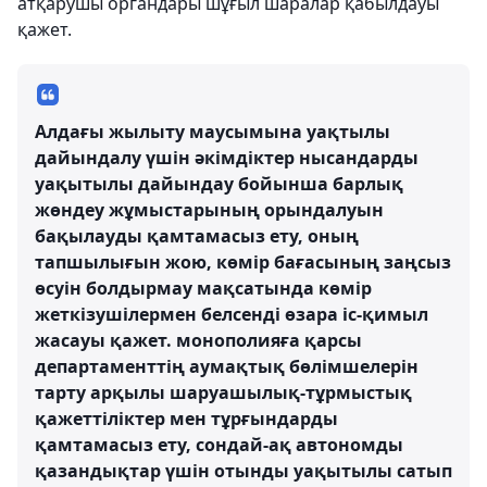
атқарушы органдары шұғыл шаралар қабылдауы
қажет.
Алдағы жылыту маусымына уақтылы
дайындалу үшін әкімдіктер нысандарды
уақытылы дайындау бойынша барлық
жөндеу жұмыстарының орындалуын
бақылауды қамтамасыз ету, оның
тапшылығын жою, көмір бағасының заңсыз
өсуін болдырмау мақсатында көмір
жеткізушілермен белсенді өзара іс-қимыл
жасауы қажет. монополияға қарсы
департаменттің аумақтық бөлімшелерін
тарту арқылы шаруашылық-тұрмыстық
қажеттіліктер мен тұрғындарды
қамтамасыз ету, сондай-ақ автономды
қазандықтар үшін отынды уақытылы сатып