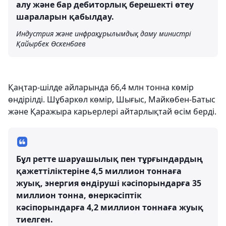
алу және бар дебиторлық берешекті өтеу
шараларын қабылдау.
Индустрия және инфрақұрылымдық даму министрі
Қайырбек Өскенбаев
Қаңтар-шілде айларында 66,4 млн тонна көмір
өндірілді. Шұбаркөл көмір, Шығыс, Майкөбен-Батыс
және Қаражыра карьерлері айтарлықтай өсім берді.
Бұл ретте шаруашылық пен тұрғындардың
қажеттіліктеріне 4,5 миллион тоннаға
жуық, энергия өндіруші кәсіпорындарға 35
миллион тонна, өнеркәсіптік
кәсіпорындарға 4,2 миллион тоннаға жуық
тиелген.