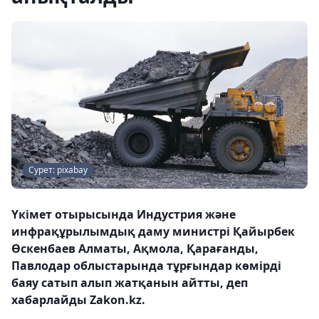
Сурет: pixabay
Үкімет отырысында Индустрия және
инфрақұрылымдық даму министрі Қайырбек
Өскенбаев Алматы, Ақмола, Қарағанды,
Павлодар облыстарында тұрғындар көмірді
баяу сатып алып жатқанын айтты, деп
хабарлайды Zakon.kz.