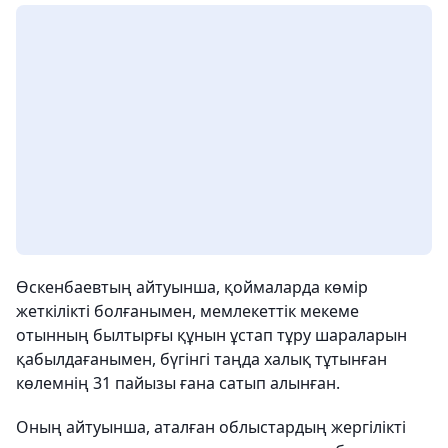
Өскенбаевтың айтуынша, қоймаларда көмір
жеткілікті болғанымен, мемлекеттік мекеме
отынның былтырғы құнын ұстап тұру шараларын
қабылдағанымен, бүгінгі таңда халық тұтынған
көлемнің 31 пайызы ғана сатып алынған.
Оның айтуынша, аталған облыстардың жергілікті