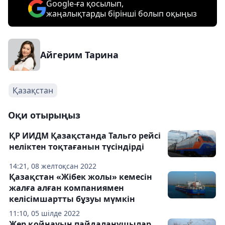
Google-ға қосылып,
жаңалықтарды бірінші болып оқыңыз
Айгерим Тарина
Қазақстан
Оқи отырыңыз
ҚР ИИДМ Қазақстанда Тальго рейсі
неліктен тоқтағанын түсіндірді
14:21, 08 желтоқсан 2022
Қазақстан «Жібек жолы» кемесін
жалға алған компаниямен
келісімшартты бұзуы мүмкін
11:10, 05 шілде 2022
Жер қойнауын пайдаланушылар