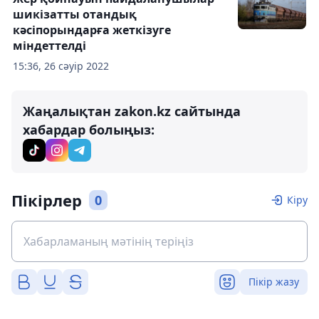
шикізатты отандық
кәсіпорындарға жеткізуге
міндеттелді
15:36, 26 сәуір 2022
Жаңалықтан zakon.kz сайтында
хабардар болыңыз:
Пікірлер
0
Кіру
Пікір жазу