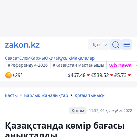
Қаз
Саясат
Әлем
Қаржы
Оқиға
Құқық
Мақалалар
#Референдум-2026
#Қазақстан мақтанышы
+29°
$
467.48
€
539.52
₽
5.73
Басты
Барлық жаңалықтар
Қоғам тынысы
Қоғам
11:52, 06 қыркүйек 2022
Қазақстанда көмір бағасы
анықталды