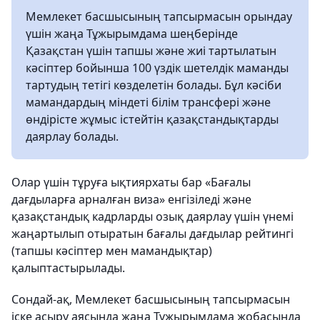
Мемлекет басшысының тапсырмасын орындау
үшін жаңа Тұжырымдама шеңберінде
Қазақстан үшін тапшы және жиі тартылатын
кәсіптер бойынша 100 үздік шетелдік маманды
тартудың тетігі көзделетін болады. Бұл кәсіби
мамандардың міндеті білім трансфері және
өндірісте жұмыс істейтін қазақстандықтарды
даярлау болады.
Олар үшін тұруға ықтиярхаты бар «Бағалы
дағдыларға арналған виза» енгізіледі және
қазақстандық кадрларды озық даярлау үшін үнемі
жаңартылып отыратын бағалы дағдылар рейтингі
(тапшы кәсіптер мен мамандықтар)
қалыптастырылады.
Сондай-ақ, Мемлекет басшысының тапсырмасын
іске асыру аясында жаңа Тұжырымдама жобасында