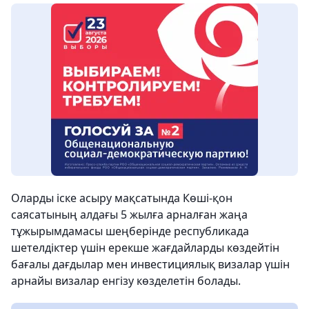
Оларды іске асыру мақсатында Көші-қон
саясатының алдағы 5 жылға арналған жаңа
тұжырымдамасы шеңберінде республикада
шетелдіктер үшін ерекше жағдайларды көздейтін
бағалы дағдылар мен инвестициялық визалар үшін
арнайы визалар енгізу көзделетін болады.