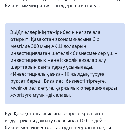
бизнес-иммиграция тәсілдері өзгертіледі.
ЭЫДҰ елдерінің тәжірибесін негізге ала
отырып, Қазақстан экономикасына бір
мезгілде 300 мың АҚШ долларын
инвестициялаған шетелдік бизнесмендер үшін
инвестициялық және іскерлік визалар алу
шарттарын қайта қарау ұсынылады.
«Инвестициялық виза» 10 жылдық тұруға
рұқсат береді. Виза иесі бизнесті тіркеуге,
мүлікке иелік етуге, қаржылық операцияларды
жүргізуге мүмкіндік алады.
Бұл Қазақстанға жылына, әсіресе креативті
индустрияны дамыту саласында 100-ге дейін
бизнесмен-инвестор тартуды неғұрлым нақты