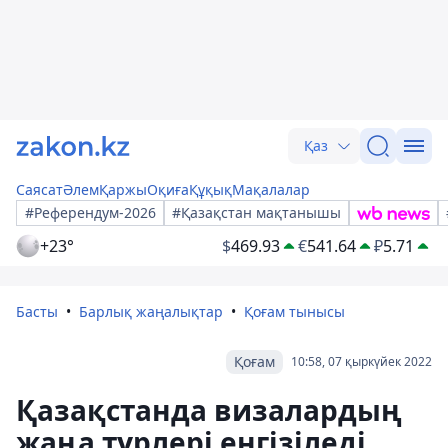
Қаз
Саясат
Әлем
Қаржы
Оқиға
Құқық
Мақалалар
#Референдум-2026
#Қазақстан мақтанышы
+23°
$
469.93
€
541.64
₽
5.71
Басты
Барлық жаңалықтар
Қоғам тынысы
Қоғам
10:58, 07 қыркүйек 2022
Қазақстанда визалардың
жаңа түрлері енгізіледі