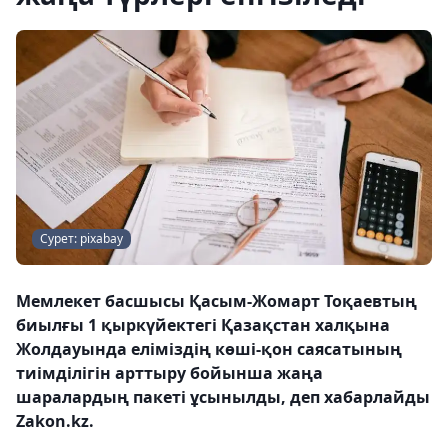
Сурет: pixabay
Мемлекет басшысы Қасым-Жомарт Тоқаевтың
биылғы 1 қыркүйектегі Қазақстан халқына
Жолдауында еліміздің көші-қон саясатының
тиімділігін арттыру бойынша жаңа
шаралардың пакеті ұсынылды, деп хабарлайды
Zakon.kz.