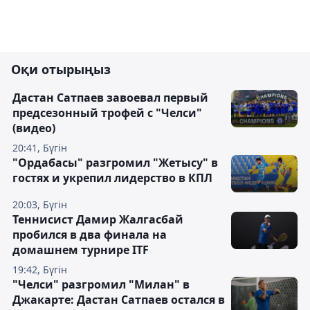
Оқи отырыңыз
Дастан Сатпаев завоевал первый
предсезонный трофей с "Челси"
(видео)
20:41, Бүгін
"Ордабасы" разгромил "Жетысу" в
гостях и укрепил лидерство в КПЛ
20:03, Бүгін
Теннисист Дамир Жалгасбай
пробился в два финала на
домашнем турнире ITF
19:42, Бүгін
"Челси" разгромил "Милан" в
Джакарте: Дастан Сатпаев остался в