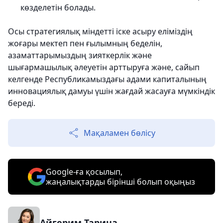
көзделетін болады.
Осы стратегиялық міндетті іске асыру еліміздің
жоғары мектеп пен ғылымның беделін,
азаматтарымыздың зияткерлік және
шығармашылық әлеуетін арттыруға және, сайып
келгенде Республикамыздағы адами капиталының
инновациялық дамуы үшін жағдай жасауға мүмкіндік
береді.
Мақаламен бөлісу
Google-ға қосылып,
жаңалықтарды бірінші болып оқыңыз
Айгерим Тарина