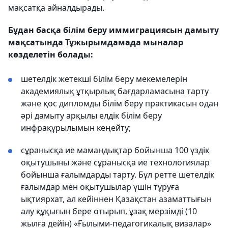
мақсатқа айналдырады.
Бұдан басқа білім беру иммиграциясын дамыту
мақсатында Тұжырымдамада мыналар
көзделетін болады:
шетелдік жетекші білім беру мекемелерін
академиялық ұтқырлық бағдарламасына тарту
және қос дипломды білім беру практикасын одан
әрі дамыту арқылы елдік білім беру
инфрақұрылымын кеңейту;
сұранысқа ие мамандықтар бойынша 100 үздік
оқытушыны және сұранысқа ие технологиялар
бойынша ғалымдарды тарту. Бұл ретте шетелдік
ғалымдар мен оқытушылар үшін тұруға
ықтиярхат, ал кейіннен Қазақстан азаматтығын
алу құқығын бере отырып, ұзақ мерзімді (10
жылға дейін) «Ғылыми-педагогикалық визалар»