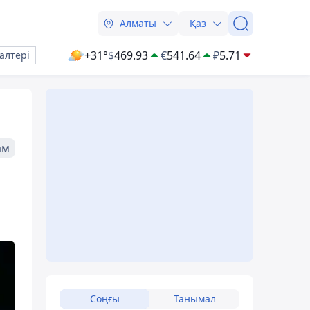
Алматы
Қаз
+31°
$
469.93
€
541.64
₽
5.71
алтері
ам
Соңғы
Танымал