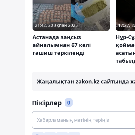
21:42, 20 ақпан 2025
17:27, 2
Астанада заңсыз
Нұр-Сұ
айналымнан 67 келі
қойма
гашиш тәркіленді
асатын
табыл
Жаңалықтан zakon.kz сайтында х
Пікірлер
0