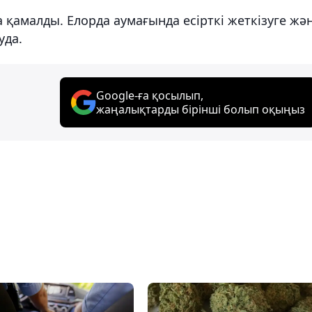
 қамалды. Елорда аумағында есірткі жеткізуге жә
уда.
Google-ға қосылып,
жаңалықтарды бірінші болып оқыңыз