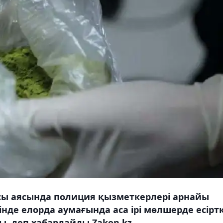
асы аясында полиция қызметкерлері арнайы
інде елорда аумағында аса ірі мөлшерде есіртк
ы, деп хабарлайды Zakon.kz.