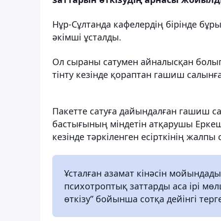
Нұр-Сұлтанда кафелердің бірінде бұры
әкімші ұсталды.
Ол сыраны сатумен айналысқан болып, 
тінту кезінде қораптан гашиш салын
Пакетте сатуға дайындалған гашиш са
бастығының міндетін атқарушы Ерке
кезінде тәркіленген есірткінің жалпы
Ұсталған азамат кінәсін мойындады.
психотроптық заттарды аса ірі мөл
өткізу” бойынша сотқа дейінгі терг