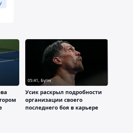
у
05:41, Бүгін
ова
Усик раскрыл подробности
втором
организации своего
е
последнего боя в карьере