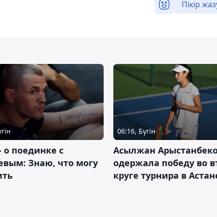
Пікір жаз
үгін
06:16, Бүгін
– о поединке с
Асылжан Арыстанбек
вым: Знаю, что могу
одержала победу во 
ить
круге турнира в Астан