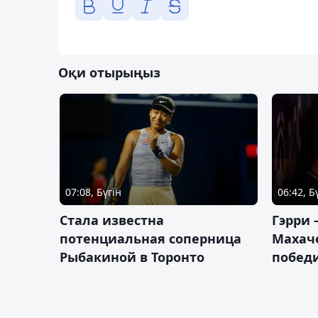
Оқи отырыңыз
07:08, Бүгін
06:42, Б
Cтала известна
Гэрри 
потенциальная соперница
Махаче
Рыбакиной в Торонто
побед