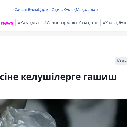
Саясат
Әлем
Қаржы
Оқиға
Құқық
Мақалалар
#Қазақмыс
#Салыстырмалы Қазақстан
#Халық бухг
Қоғ
сіне келушілерге гашиш