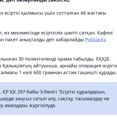
н есірткі қылмысы үшін сотталған 44 жастағы
өз мекемесінде есірткілік шөпті сатқан. Кафені
ған пакет анықталды деп хабарлайды
Polisia.kz
.
лынған 30 полиэтиленді орама табылды. ЕҚҚІБ
ш Қалықовтың айтуынша, арнайы операция жүргіз
 салмағы 1 келі 600 грамнан астам гашишті құрады.
 ҚР ҚК 297-бабы 3-бөлігі “Есірткі құралдарын,
шерде заңсыз сатып алу, сақтау, тасымалдау не
еу амалдары жүргізілуде.