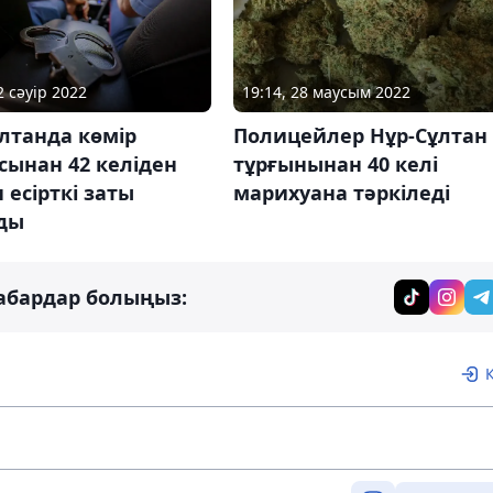
2 сәуір 2022
19:14, 28 маусым 2022
лтанда көмір
Полицейлер Нұр-Сұлтан
сынан 42 келіден
тұрғынынан 40 келі
 есірткі заты
марихуана тәркіледі
ды
абардар болыңыз: