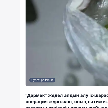
Сурет: polisia.kz
“Дармек” жедел алдын алу іс-шар
операция жүргізіліп, оның нәтижес
заттарын өткізудің арнасы жойылд