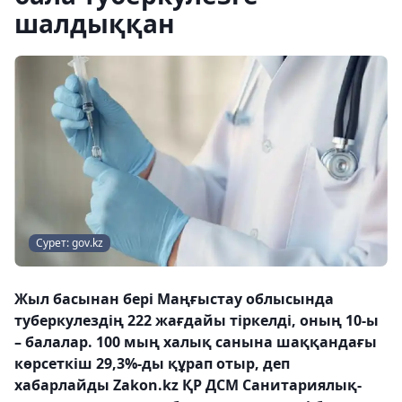
шалдыққан
Сурет: gov.kz
Жыл басынан бері Маңғыстау облысында
туберкулездің 222 жағдайы тіркелді, оның 10-ы
– балалар. 100 мың халық санына шаққандағы
көрсеткіш 29,3%-ды құрап отыр, деп
хабарлайды Zakon.kz ҚР ДСМ Санитариялық-