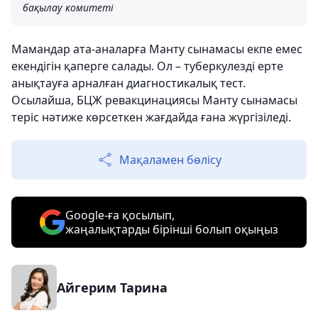
бақылау комитеті
Мамандар ата-аналарға Манту сынамасы екпе емес
екендігін қаперге салады. Ол – туберкулезді ерте
анықтауға арналған диагностикалық тест.
Осылайша, БЦЖ ревакцинациясы Манту сынамасы
теріс нәтиже көрсеткен жағдайда ғана жүргізіледі.
Мақаламен бөлісу
Google-ға қосылып,
жаңалықтарды бірінші болып оқыңыз
Айгерим Тарина