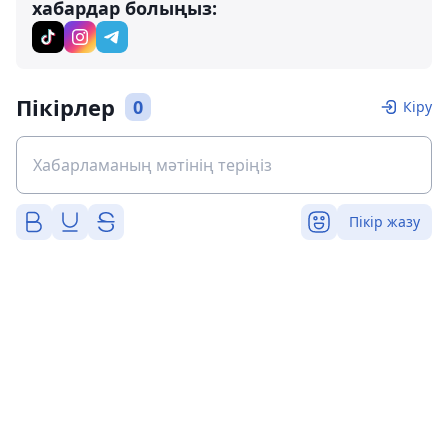
хабардар болыңыз:
Пікірлер
0
Кіру
Пікір жазу