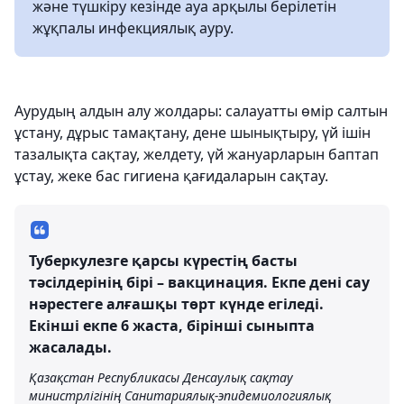
және түшкіру кезінде ауа арқылы берілетін
жұқпалы инфекциялық ауру.
Аурудың алдын алу жолдары: салауатты өмір салтын
ұстану, дұрыс тамақтану, дене шынықтыру, үй ішін
тазалықта сақтау, желдету, үй жануарларын баптап
ұстау, жеке бас гигиена қағидаларын сақтау.
Туберкулезге қарсы күрестің басты
тәсілдерінің бірі – вакцинация. Екпе дені сау
нәрестеге алғашқы төрт күнде егіледі.
Екінші екпе 6 жаста, бірінші сыныпта
жасалады.
Қазақстан Республикасы Денсаулық сақтау
министрлігінің Санитариялық-эпидемиологиялық