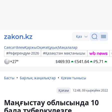
Қаз
Саясат
Әлем
Қаржы
Оқиға
Құқық
Мақалалар
#Референдум-2026
#Қазақстан мақтанышы
+27°
$
469.93
€
541.64
₽
5.71
Басты
Барлық жаңалықтар
Қоғам тынысы
Қоғам
12:48, 09 қыркүйек 2022
Маңғыстау облысында 10
бала туберкулезге