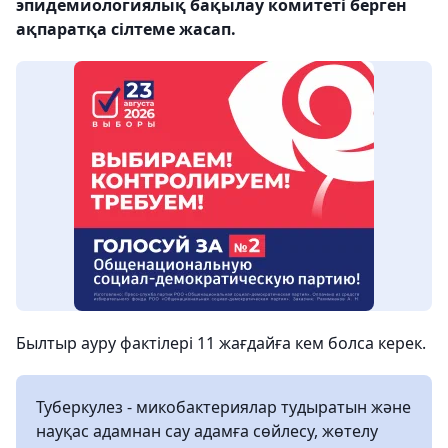
эпидемиологиялық бақылау комитеті берген
ақпаратқа сілтеме жасап.
Былтыр ауру фактілері 11 жағдайға кем болса керек.
Туберкулез - микобактериялар тудыратын және
науқас адамнан сау адамға сөйлесу, жөтелу