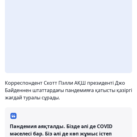
Корреспондент Скотт Пэлли АҚШ президенті Джо
Байденнен штаттардағы пандемияға қатысты қазіргі
жағдай туралы сұрады.
Пандемия аяқталды. Бізде әлі де COVID
мәселесі бар. Біз әлі де көп жұмыс істеп