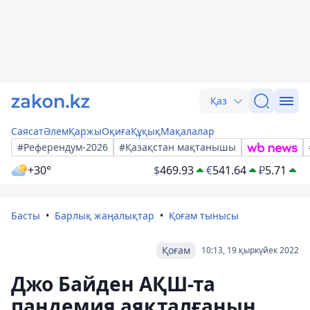
Қаз
Саясат
Әлем
Қаржы
Оқиға
Құқық
Мақалалар
#Референдум-2026
#Қазақстан мақтанышы
+30°
$
469.93
€
541.64
₽
5.71
Басты
Барлық жаңалықтар
Қоғам тынысы
Қоғам
10:13, 19 қыркүйек 2022
Джо Байден АҚШ-та
пандемия аяқталғанын