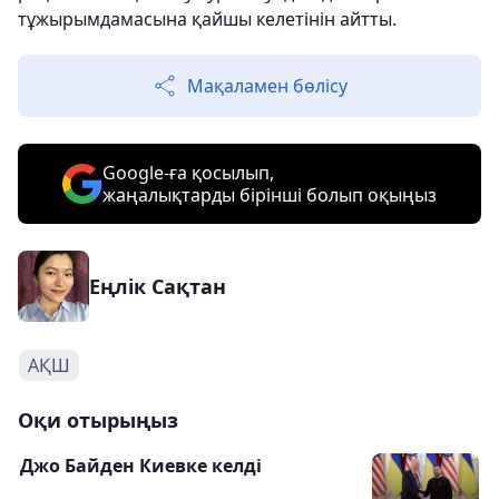
тұжырымдамасына қайшы келетінін айтты.
Мақаламен бөлісу
Google-ға қосылып,
жаңалықтарды бірінші болып оқыңыз
Еңлік Сақтан
АҚШ
Оқи отырыңыз
Джо Байден Киевке келді