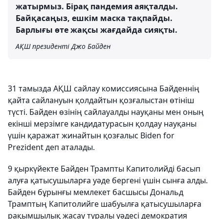
жатырмыз. Бірақ пандемия аяқталды.
Байқасаңыз, ешкім маска тақпайды.
Барлығы өте жақсы жағдайда сияқты.
АҚШ президенті Джо Байден
31 тамызда АҚШ сайлау комиссиясына Байденнің
қайта сайлануын қолдайтын қозғалыстан өтініш
түсті. Байден өзінің сайлауалды науқаны мен оның
екінші мерзімге кандидатурасын қолдау науқаны
үшін қаражат жинайтын қозғалыс Biden for
Prezident деп аталады.
9 қыркүйекте Байден Трампты Капитолийді басып
алуға қатысушыларға уәде бергені үшін сынға алды.
Байден бұрынғы мемлекет басшысы Дональд
Трамптың Капитолийге шабуылға қатысушыларға
рақымшылық жасау туралы уәдесі демократия