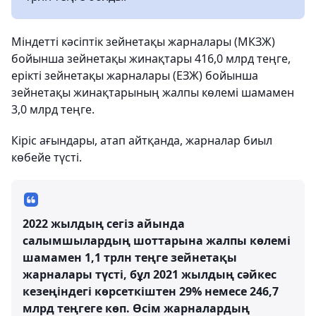
Міндетті кәсіптік зейнетақы жарналары (МКЗЖ)
бойынша зейнетақы жинақтары 416,0 млрд теңге,
ерікті зейнетақы жарналары (ЕЗЖ) бойынша
зейнетақы жинақтарының жалпы көлемі шамамен
3,0 млрд теңге.
Кіріс ағындары, атап айтқанда, жарналар биыл
көбейе түсті.
2022 жылдың сегіз айында
салымшылардың шоттарына жалпы көлемі
шамамен 1,1 трлн теңге зейнетақы
жарналары түсті, бұл 2021 жылдың сәйкес
кезеңіндегі көрсеткіштен 29% немесе 246,7
млрд теңгеге көп. Өсім жарналардың