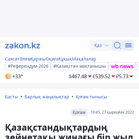
Қаз
Саясат
Әлем
Қаржы
Оқиға
Құқық
Мақалалар
#Референдум-2026
#Қазақстан мақтанышы
+33°
$
467.48
€
539.52
₽
5.73
Басты
Барлық жаңалықтар
Қоғам тынысы
Қоғам
10:45, 27 қыркүйек 2022
Қазақстандықтардың
зейнетақы жинағы бір жыл