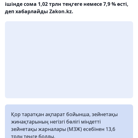
ішінде сома 1,02 трлн теңгеге немесе 7,9 % өсті,
деп хабарлайды Zakon.kz.
Қор таратқан ақпарат бойынша, зейнетақы
жинақтарының негізгі бөлігі міндетті
зейнетақы жарналары (МЗЖ) есебінен 13,6
трлн теңге болды.