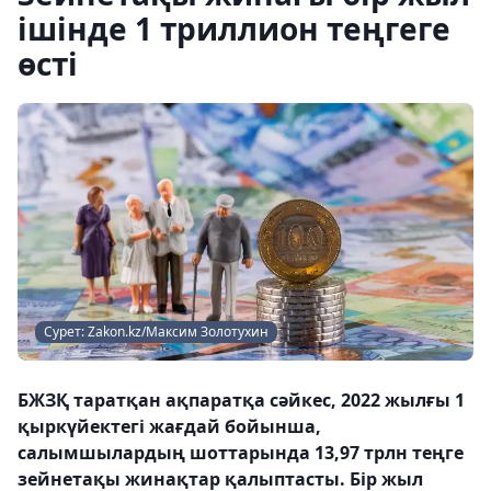
ішінде 1 триллион теңгеге
өсті
Сурет: Zakon.kz/Максим Золотухин
БЖЗҚ таратқан ақпаратқа сәйкес, 2022 жылғы 1
қыркүйектегі жағдай бойынша,
салымшылардың шоттарында 13,97 трлн теңге
зейнетақы жинақтар қалыптасты. Бір жыл