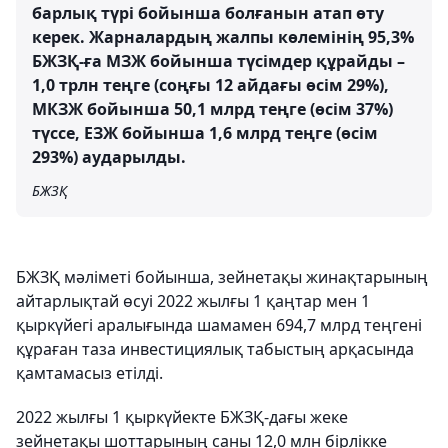
барлық түрі бойынша болғанын атап өту
керек. Жарналардың жалпы көлемінің 95,3%
БЖЗҚ-ға МЗЖ бойынша түсімдер құрайды –
1,0 трлн теңге (соңғы 12 айдағы өсім 29%),
МКЗЖ бойынша 50,1 млрд теңге (өсім 37%)
түссе, ЕЗЖ бойынша 1,6 млрд теңге (өсім
293%) аударылды.
БЖЗҚ
БЖЗҚ мәліметі бойынша, зейнетақы жинақтарының
айтарлықтай өсуі 2022 жылғы 1 қаңтар мен 1
қыркүйегі аралығында шамамен 694,7 млрд теңгені
құраған таза инвестициялық табыстың арқасында
қамтамасыз етілді.
2022 жылғы 1 қыркүйекте БЖЗҚ-дағы жеке
зейнетақы шоттарының саны 12,0 млн бірлікке