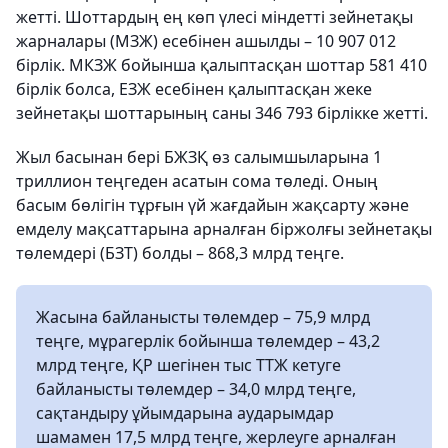
жетті. Шоттардың ең көп үлесі міндетті зейнетақы
жарналары (МЗЖ) есебінен ашылды – 10 907 012
бірлік. МКЗЖ бойынша қалыптасқан шоттар 581 410
бірлік болса, ЕЗЖ есебінен қалыптасқан жеке
зейнетақы шоттарының саны 346 793 бірлікке жетті.
Жыл басынан бері БЖЗҚ өз салымшыларына 1
триллион теңгеден асатын сома төледі. Оның
басым бөлігін тұрғын үй жағдайын жақсарту және
емделу мақсаттарына арналған біржолғы зейнетақы
төлемдері (БЗТ) болды – 868,3 млрд теңге.
Жасына байланысты төлемдер – 75,9 млрд
теңге, мұрагерлік бойынша төлемдер – 43,2
млрд теңге, ҚР шегінен тыс ТТЖ кетуге
байланысты төлемдер – 34,0 млрд теңге,
сақтандыру ұйымдарына аударымдар
шамамен 17,5 млрд теңге, жерлеуге арналған