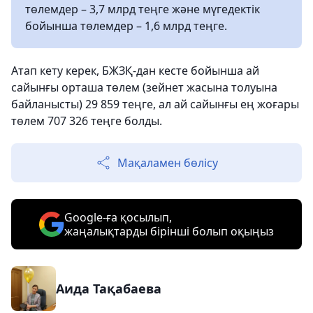
төлемдер – 3,7 млрд теңге және мүгедектік
бойынша төлемдер – 1,6 млрд теңге.
Атап кету керек, БЖЗҚ-дан кесте бойынша ай
сайынғы орташа төлем (зейнет жасына толуына
байланысты) 29 859 теңге, ал ай сайынғы ең жоғары
төлем 707 326 теңге болды.
Мақаламен бөлісу
Google-ға қосылып,
жаңалықтарды бірінші болып оқыңыз
Аида Тақабаева