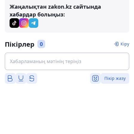
Жаңалықтан zakon.kz сайтында
хабардар болыңыз:
Пікірлер
0
Кіру
Пікір жазу