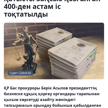
400-ден астам іс
тоқтатылды
Сурет: Zakon.kz
ҚР Бас прокуроры Берік Асылов президенттің
бизнеске құқық қорғау органдары тарапынан
қысым көрсетуді азайту жөніндегі
тапсырмасын орындау бойынша қабылданған