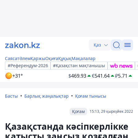
Қаз
Саясат
Әлем
Қаржы
Оқиға
Құқық
Мақалалар
#Референдум-2026
#Қазақстан мақтанышы
+31°
$
469.93
€
541.64
₽
5.71
Басты
Барлық жаңалықтар
Қоғам тынысы
Қоғам
15:13, 29 қыркүйек 2022
Қазақстанда кәсіпкерлікке
қатысты заңсыз қозғалған