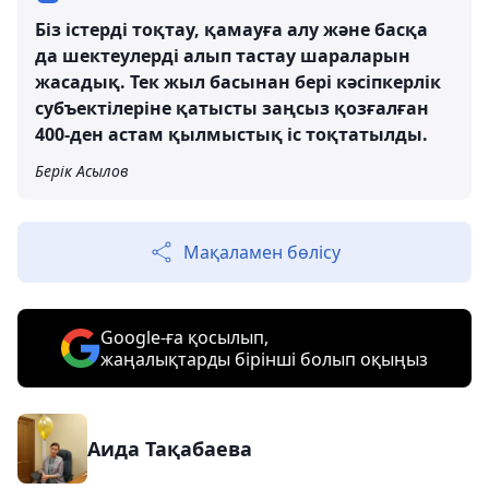
Біз істерді тоқтау, қамауға алу және басқа
да шектеулерді алып тастау шараларын
жасадық. Тек жыл басынан бері кәсіпкерлік
субъектілеріне қатысты заңсыз қозғалған
400-ден астам қылмыстық іс тоқтатылды.
Берік Асылов
Мақаламен бөлісу
Google-ға қосылып,
жаңалықтарды бірінші болып оқыңыз
Аида Тақабаева