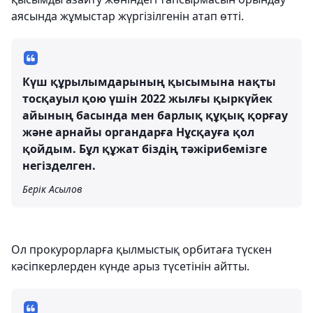
аясында жұмыстар жүргізілгенін атап өтті.
Күш құрылымдарының қысымына нақты
тосқауыл қою үшін 2022 жылғы қыркүйек
айының басында мен барлық құқық қорғау
және арнайы органдарға Нұсқауға қол
қойдым. Бұл құжат біздің тәжірибемізге
негізделген.
Берік Асылов
Ол прокурорларға қылмыстық орбитаға түскен
кәсіпкерлерден күнде арыз түсетінін айтты.