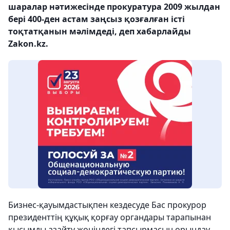
шаралар нәтижесінде прокуратура 2009 жылдан
бері 400-ден астам заңсыз қозғалған істі
тоқтатқанын мәлімдеді, деп хабарлайды
Zakon.kz.
Бизнес-қауымдастықпен кездесуде Бас прокурор
президенттің құқық қорғау органдары тарапынан
қысымды азайту жөніндегі тапсырмасын орындау