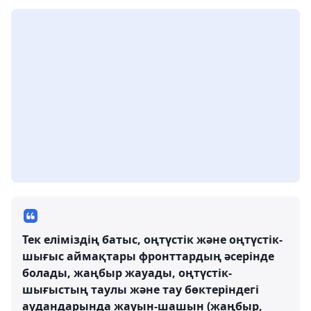
Тек еліміздің батыс, оңтүстік және оңтүстік-
шығыс аймақтары фронттардың әсерінде
болады, жаңбыр жауады, оңтүстік-
шығыстың таулы және тау бөктеріндегі
аудандарында жауын-шашын (жаңбыр,