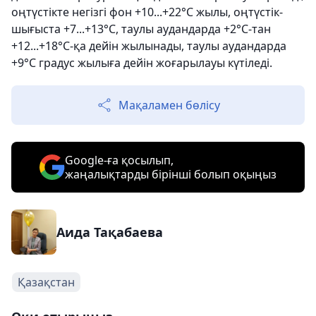
оңтүстікте негізгі фон +10...+22°C жылы, оңтүстік-
шығыста +7...+13°C, таулы аудандарда +2°C-тан
+12...+18°C-қа дейін жылынады, таулы аудандарда
+9°C градус жылыға дейін жоғарылауы күтіледі.
Мақаламен бөлісу
Google-ға қосылып,
жаңалықтарды бірінші болып оқыңыз
Аида Тақабаева
Қазақстан