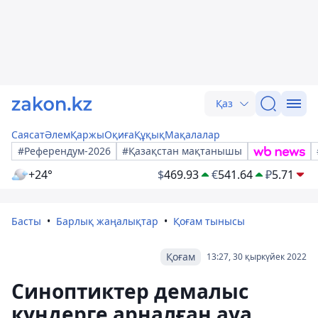
Қаз
Саясат
Әлем
Қаржы
Оқиға
Құқық
Мақалалар
#Референдум-2026
#Қазақстан мақтанышы
+24°
$
469.93
€
541.64
₽
5.71
Басты
Барлық жаңалықтар
Қоғам тынысы
Қоғам
13:27, 30 қыркүйек 2022
Синоптиктер демалыс
күндерге арналған ауа