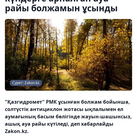
райы болжамын ұсынды
Сурет: Zakon.kz
"Қазгидромет" РМК ұсынған болжам бойынша,
солтүстік антициклон жотасы ықпалымен ел
аумағының басым бөлігінде жауын-шашынсыз,
ашық ауа райы күтіледі, деп хабарлайды
Zakon.kz.