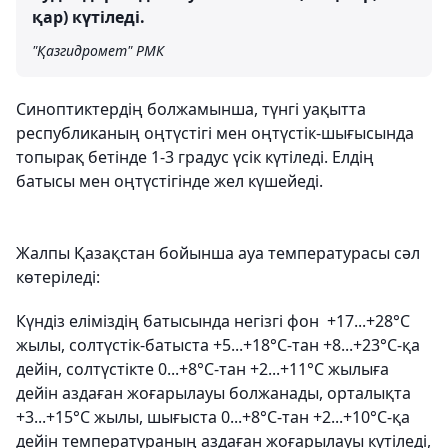
қар) күтіледі.
"Қазгидромет" РМК
Синоптиктердің болжамынша, түнгі уақытта
республиканың оңтүстігі мен оңтүстік-шығысында
топырақ бетінде 1-3 градус үсік күтіледі. Елдің
батысы мен оңтүстігінде жел күшейеді.
Жалпы Қазақстан бойынша ауа температурасы сәл
көтеріледі:
Күндіз еліміздің батысында негізгі фон +17...+28°C
жылы, солтүстік-батыста +5...+18°C-тан +8...+23°C-қа
дейін, солтүстікте 0...+8°C-тан +2...+11°C жылыға
дейін аздаған жоғарылауы болжанады, орталықта
+3...+15°C жылы, шығыста 0...+8°C-тан +2...+10°C-қа
дейін температураның аздаған жоғарылауы күтіледі,