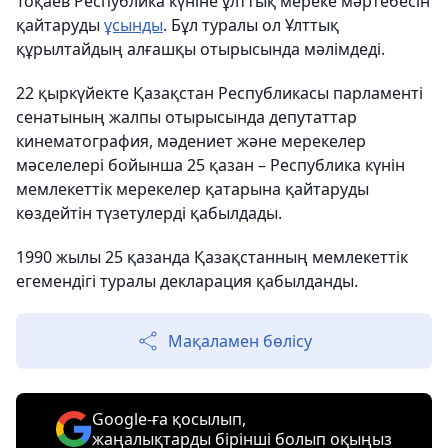
Тоқаев Республика күніне ұлттық мереке мәртебесін
қайтаруды
ұсынды
. Бұл туралы ол Ұлттық
құрылтайдың алғашқы отырысында мәлімдеді.
22 қыркүйекте Қазақстан Республикасы парламенті
сенатының жалпы отырысында депутаттар
кинематография, мәдениет және мерекелер
мәселелері бойынша 25 қазан – Республика күнін
мемлекеттік мерекелер қатарына қайтаруды
көздейтін түзетулерді қабылдады.
1990 жылы 25 қазанда Қазақстанның мемлекеттік
егемендігі туралы декларация қабылданды.
Мақаламен бөлісу
Google-ға қосылып,
жаңалықтарды бірінші болып оқыңыз