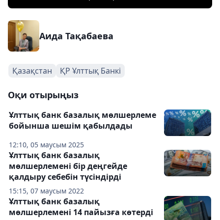
Аида Тақабаева
Қазақстан
ҚР Ұлттық Банкі
Оқи отырыңыз
Ұлттық банк базалық мөлшерлеме
бойынша шешім қабылдады
12:10, 05 маусым 2025
Ұлттық банк базалық
мөлшерлемені бір деңгейде
қалдыру себебін түсіндірді
15:15, 07 маусым 2022
Ұлттық банк базалық
мөлшерлемені 14 пайызға көтерді