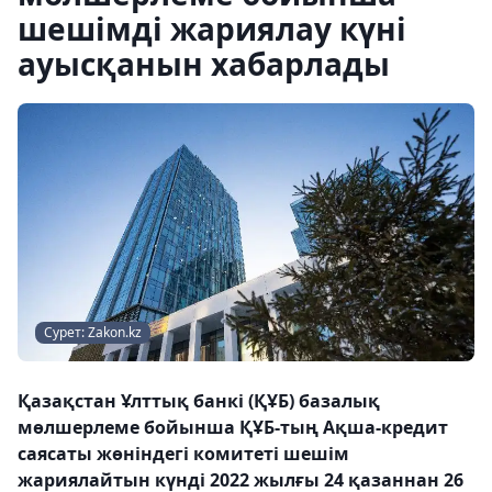
шешімді жариялау күні
ауысқанын хабарлады
Сурет: Zakon.kz
Қазақстан Ұлттық банкі (ҚҰБ) базалық
мөлшерлеме бойынша ҚҰБ-тың Ақша-кредит
саясаты жөніндегі комитеті шешім
жариялайтын күнді 2022 жылғы 24 қазаннан 26