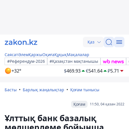
Қаз
Саясат
Әлем
Қаржы
Оқиға
Құқық
Мақалалар
#Референдум-2026
#Қазақстан мақтанышы
+32°
$
469.93
€
541.64
₽
5.71
Басты
Барлық жаңалықтар
Қоғам тынысы
Қоғам
11:50, 04 қазан 2022
Ұлттық банк базалық
мөлшерлеме бойынша