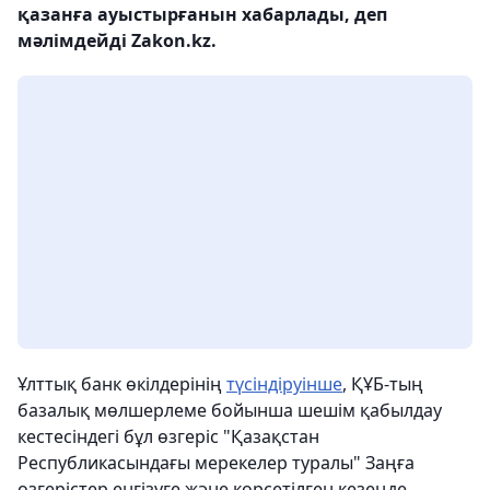
қазанға ауыстырғанын хабарлады, деп
мәлімдейді Zakon.kz.
Ұлттық банк өкілдерінің
түсіндіруінше
, ҚҰБ-тың
базалық мөлшерлеме бойынша шешім қабылдау
кестесіндегі бұл өзгеріс "Қазақстан
Республикасындағы мерекелер туралы" Заңға
өзгерістер енгізуге және көрсетілген кезеңде