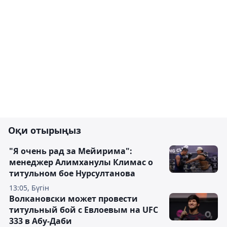
Оқи отырыңыз
"Я очень рад за Мейирима":
менеджер Алимханулы Климас о
титульном бое Нурсултанова
13:05, Бүгін
Волкановски может провести
титульный бой с Евлоевым на UFC
333 в Абу-Даби