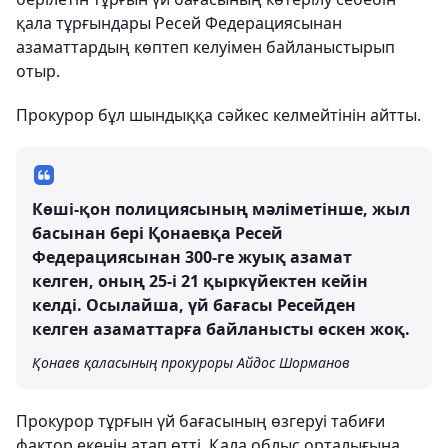
қала тұрғындары Ресей Федерациясынан
азаматтардың көптеп келуімен байланыстырып
отыр.
Прокурор бұл шындыққа сәйкес келмейтінін айтты.
Көші-қон полициясының мәліметінше, жыл
басынан бері Қонаевқа Ресей
Федерациясынан 300-ге жуық азамат
келген, оның 25-і 21 қыркүйектен кейін
келді. Осылайша, үй бағасы Ресейден
келген азаматтарға байланысты өскен жоқ.
Қонаев қаласының прокуроры Айдос Шорманов
Прокурор тұрғын үй бағасының өзгеруі табиғи
фактор екенін атап өтті. Қала облыс орталығына