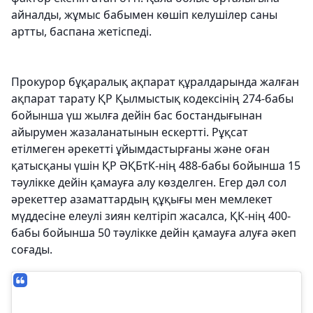
айналды, жұмыс бабымен көшіп келушілер саны
артты, баспана жетіспеді.
Прокурор бұқаралық ақпарат құралдарында жалған
ақпарат тарату ҚР Қылмыстық кодексінің 274-бабы
бойынша үш жылға дейін бас бостандығынан
айырумен жазаланатынын ескертті. Рұқсат
етілмеген әрекетті ұйымдастырғаны және оған
қатысқаны үшін ҚР ӘҚБтК-нің 488-бабы бойынша 15
тәулікке дейін қамауға алу көзделген. Егер дәл сол
әрекеттер азаматтардың құқығы мен мемлекет
мүддесіне елеулi зиян келтiрiп жасалса, ҚК-нің 400-
бабы бойынша 50 тәулікке дейін қамауға алуға әкеп
соғады.