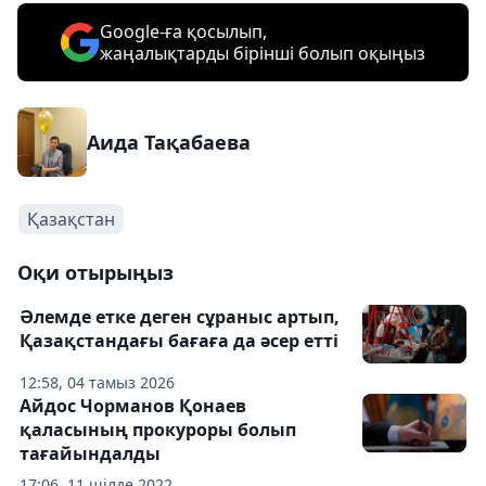
Google-ға қосылып,
жаңалықтарды бірінші болып оқыңыз
Аида Тақабаева
Қазақстан
Оқи отырыңыз
Әлемде етке деген сұраныс артып,
Қазақстандағы бағаға да әсер етті
12:58, 04 тамыз 2026
Айдос Чорманов Қонаев
қаласының прокуроры болып
тағайындалды
17:06, 11 шілде 2022