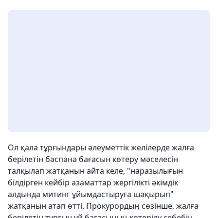
Ол қала тұрғындары әлеуметтік желілерде жалға
берілетін баспана бағасын көтеру мәселесін
талқылап жатқанын айта келе, "наразылығын
білдірген кейбір азаматтар жергілікті әкімдік
алдында митинг ұйымдастыруға шақырып"
жатқанын атап өтті. Прокурордың сөзінше, жалға
берілетін тұрғын үй бағасының көтерілу себебін