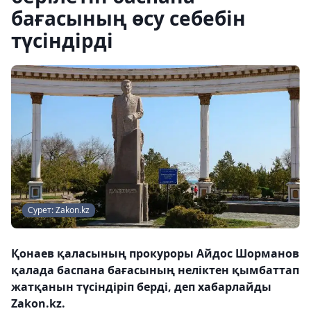
бағасының өсу себебін
түсіндірді
Сурет: Zakon.kz
Қонаев қаласының прокуроры Айдос Шорманов
қалада баспана бағасының неліктен қымбаттап
жатқанын түсіндіріп берді, деп хабарлайды
Zakon.kz.