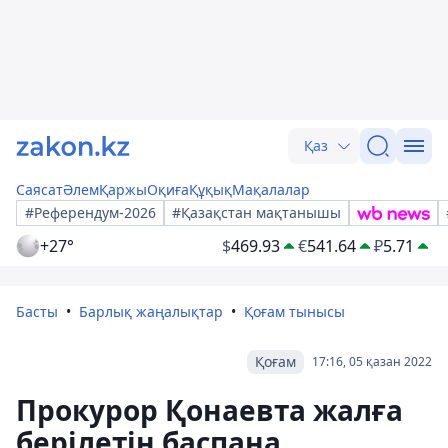
Қаз
Саясат
Әлем
Қаржы
Оқиға
Құқық
Мақалалар
#Референдум-2026
#Қазақстан мақтанышы
+27°
$
469.93
€
541.64
₽
5.71
Басты
Барлық жаңалықтар
Қоғам тынысы
Қоғам
17:16, 05 қазан 2022
Прокурор Қонаевта жалға
берілетін баспана