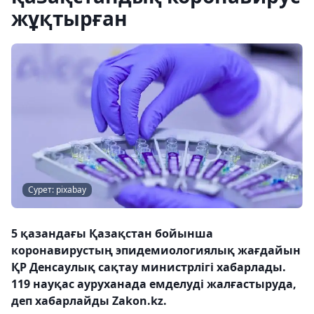
жұқтырған
Сурет: pixabay
5 қазандағы Қазақстан бойынша
коронавирустың эпидемиологиялық жағдайын
ҚР Денсаулық сақтау министрлігі хабарлады.
119 науқас ауруханада емделуді жалғастыруда,
деп хабарлайды Zakon.kz.