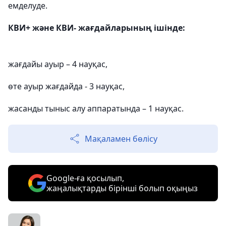
емделуде.
КВИ+ және КВИ- жағдайларының ішінде:
жағдайы ауыр – 4 науқас,
өте ауыр жағдайда - 3 науқас,
жасанды тыныс алу аппаратында – 1 науқас.
Мақаламен бөлісу
Google-ға қосылып,
жаңалықтарды бірінші болып оқыңыз