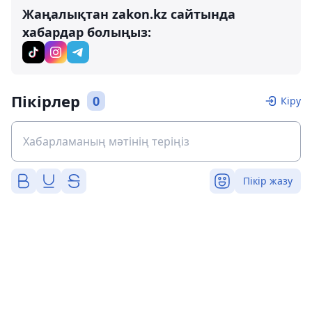
Жаңалықтан zakon.kz сайтында
хабардар болыңыз:
Пікірлер
0
Кіру
Пікір жазу