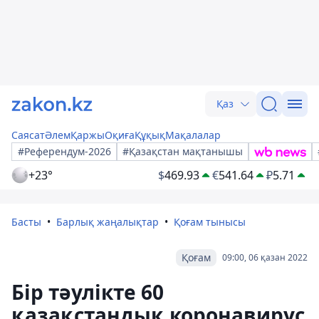
Қаз
Саясат
Әлем
Қаржы
Оқиға
Құқық
Мақалалар
#Референдум-2026
#Қазақстан мақтанышы
+23°
$
469.93
€
541.64
₽
5.71
Басты
Барлық жаңалықтар
Қоғам тынысы
Қоғам
09:00, 06 қазан 2022
Бір тәулікте 60
қазақстандық коронавирус