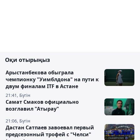
Оқи отырыңыз
Арыстанбекова обыграла
чемпионку "Уимблдона" на пути к
двум финалам ITF в Астане
21:41, Бүгін
Самат Смаков официально
возглавил "Атырау"
21:06, Бүгін
Дастан Сатпаев завоевал первый
предсезонный трофей с "Челси"