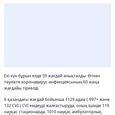
Екі күн бұрын елде 59 жағдай анықталды. Өткен
тәулікте коронавирус инфекциясының 60 жаңа
жағдайы тіркелді.
6 қазандағы жағдай бойынша 1129 адам (-997+ және
132 CVI-) CVI емдеуді жалғастыруда, оның ішінде 119
науқас стационарда, 1010 науқас амбулаторлық