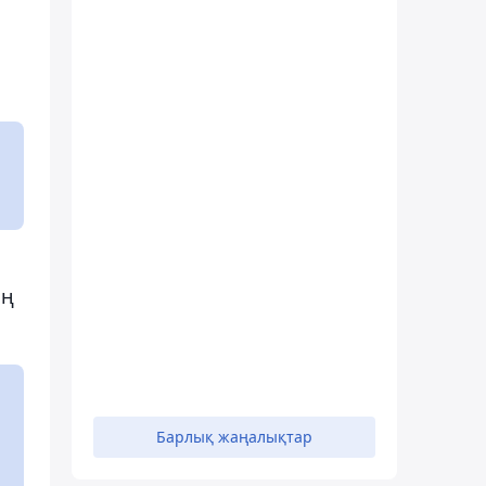
ың
Барлық жаңалықтар