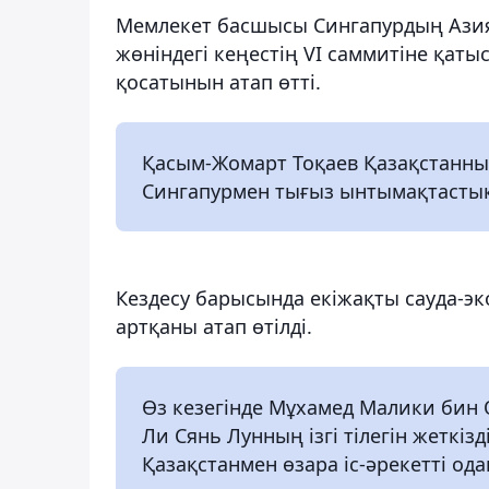
Мемлекет басшысы Сингапурдың Азия
жөніндегі кеңестің VI саммитіне қаты
қосатынын атап өтті.
Қасым-Жомарт Тоқаев Қазақстанның
Сингапурмен тығыз ынтымақтастық
Кездесу барысында екіжақты сауда-
артқаны атап өтілді.
Өз кезегінде Мұхамед Малики бин
Ли Сянь Лунның ізгі тілегін жеткі
Қазақстанмен өзара іс-әрекетті ода