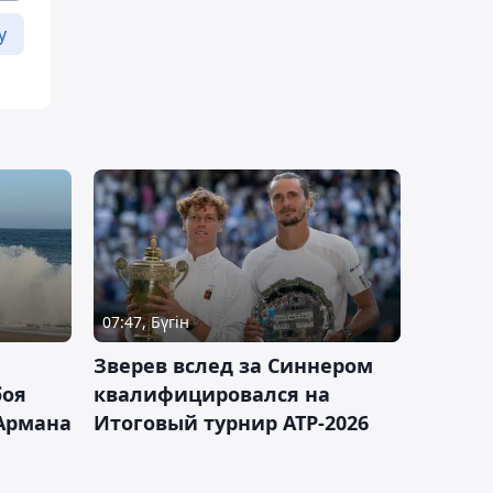
у
07:47, Бүгін
Зверев вслед за Синнером
боя
квалифицировался на
Армана
Итоговый турнир ATP-2026