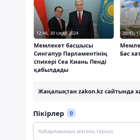
12:46, 30 сәуір 2024
20:42, 
Мемлекет басшысы
Мемле
Сингапур Парламентінің
Бас х
спикері Сеа Киань Пенді
қабылдады
Жаңалықтан zakon.kz сайтында х
Пікірлер
0