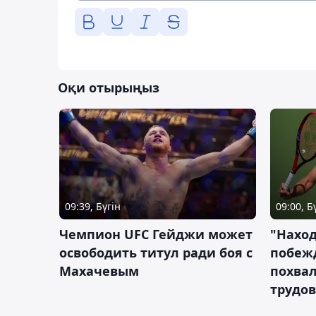
Оқи отырыңыз
09:39, Бүгін
09:00, Б
Чемпион UFC Гейджи может
"Наход
освободить титул ради боя с
побежд
Махачевым
похва
трудов