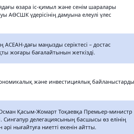
дағы өзара іс-қимыл және сенім шаралары
суы АӨСШК үдерісінің дамуына елеулі үлес
 АСЕАН-дағы маңызды серіктесі – достас
ты жоғары бағалайтынын жеткізді.
экономикалық және инвестициялық байланыстард
 Осман Қасым-Жомарт Тоқаевқа Премьер-министр
зді. Сингапур делегациясының басшысы өз елінің
н әрі нығайтуға ниетті екенін айтты.