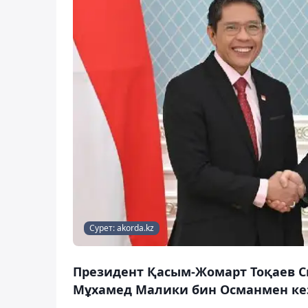
Сурет: akorda.kz
Президент Қасым-Жомарт Тоқаев Си
Мұхамед Малики бин Османмен кезд