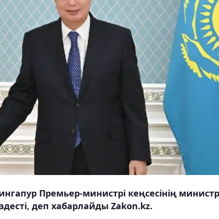
нгапур Премьер-министрі кеңсесінің министр
есті, деп хабарлайды Zakon.kz.