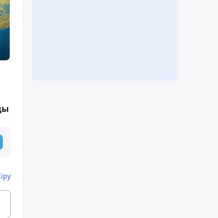
ды
Кіру