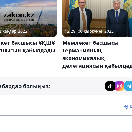
12 қаңтар 2022
12:28, 06 қыркүйек 2022
кет басшысы ҰҚШҰ
Мемлекет басшысы
атшысын қабылдады
Германияның
экономикалық
делегациясын қабылда
абардар болыңыз: