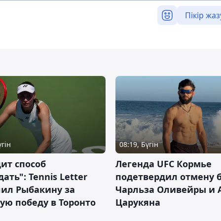
Пікір жаз
үгін
08:19, Бүгін
ит способ
Легенда UFC Кормье
ать": Tennis Letter
подетвердил отмену 
лил Рыбакину за
Чарльза Оливейры и 
ую победу в Торонто
Царукяна