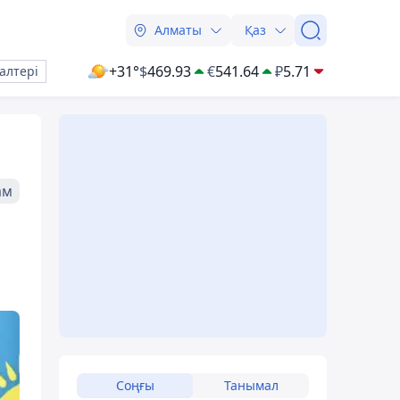
Алматы
Қаз
+31°
$
469.93
€
541.64
₽
5.71
алтері
ам
Соңғы
Танымал