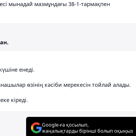
збесі мынадай мазмұндағы 38-1-тармақпен
ан.
үшіне енеді.
нашылар өзінің кәсіби мерекесін тойлай алады.
еке кіреді.
Google-ға қосылып,
жаңалықтарды бірінші болып оқыңыз