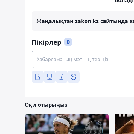
болад
Жаңалықтан zakon.kz сайтында х
Пікірлер
0
Оқи отырыңыз