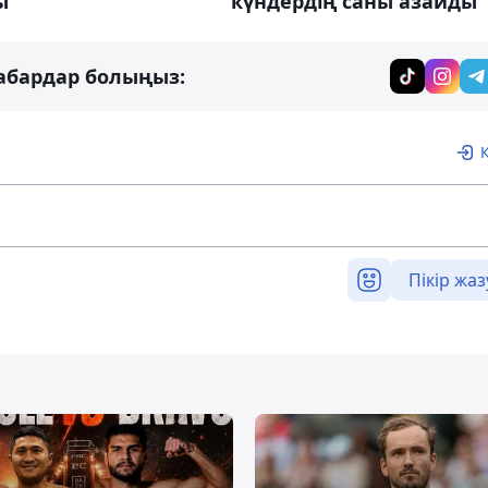
ы
күндердің саны азайды
абардар болыңыз:
Пікір жаз