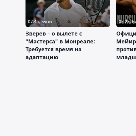
07:45, Бүгін
07:23, Б
Зверев – о вылете с
Офици
"Мастерса" в Монреале:
Мейир
Требуется время на
против
адаптацию
младш