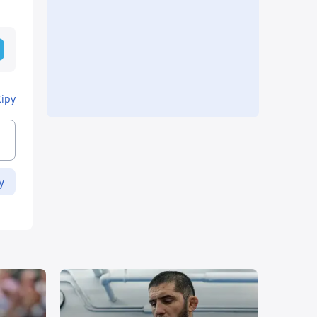
Кіру
у