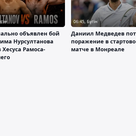
үгін
06:45, Бүгін
ально объявлен бой
Даниил Медведев по
има Нурсултанова
поражение в стартов
 Хесуса Рамоса-
матче в Монреале
его