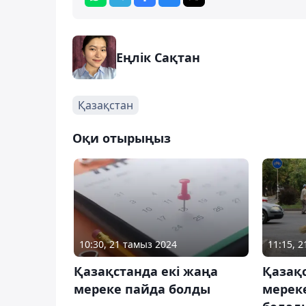
Еңлік Сақтан
Қазақстан
Оқи отырыңыз
10:30, 21 тамыз 2024
11:15, 
Қазақстанда екі жаңа
Қазақс
мереке пайда болды
мереке