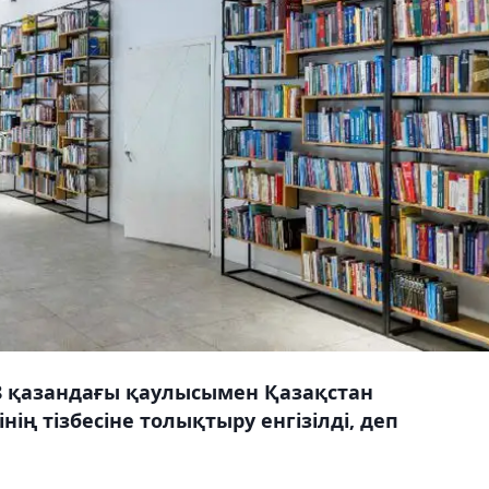
18 қазандағы қаулысымен Қазақстан
ің тізбесіне толықтыру енгізілді, деп