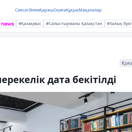
Саясат
Әлем
Қаржы
Оқиға
Құқық
Мақалалар
#Қазақмыс
#Салыстырмалы Қазақстан
#Халық бухг
Қоғ
рекелік дата бекітілді