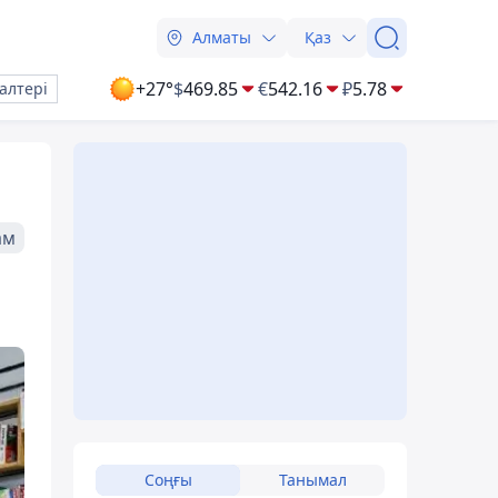
Алматы
Қаз
+27°
$
469.85
€
542.16
₽
5.78
алтері
ам
Соңғы
Танымал