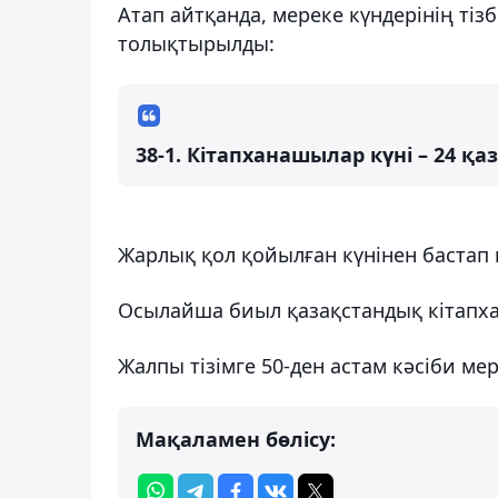
Атап айтқанда, мереке күндерінің ті
толықтырылды:
38-1. Кітапханашылар күні – 24 қаз
Жарлық қол қойылған күнінен бастап к
Осылайша биыл қазақстандық кітапха
Жалпы тізімге 50-ден астам кәсіби мер
Мақаламен бөлісу: