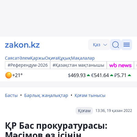
Қаз
Саясат
Әлем
Қаржы
Оқиға
Құқық
Мақалалар
#Референдум-2026
#Қазақстан мақтанышы
+21°
$
469.93
€
541.64
₽
5.71
Басты
Барлық жаңалықтар
Қоғам тынысы
Қоғам
13:36, 19 қазан 2022
ҚР Бас прокуратурасы:
Мәсімов өз ісінің