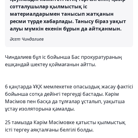
сотталушылар қылмыстық іс
материалдарымен танысып жатқанын
ресми түрде хабарлады. Танысу біраз уақыт
алуы мүмкін екенін бұрын да айтқанмын.
Әсет Чиндалиев
Чиндалиев бұл іс бойынша Бас прокуратураның
ешқандай шектеу қоймағанын айтты.
6 қаңтарда ҰҚК мемлекетке опасыздық жасау фактісі
бойынша сотқа дейінгі тергеуді бастады. Кәрім
Мәсімов пен басқа да тұлғалар ұсталып, уақытша
ұстау изоляторына қамалды.
25 тамызда Кәрім Мәсімовке қатысты қылмыстық
істі тергеу аяқталғаны белгілі болды.