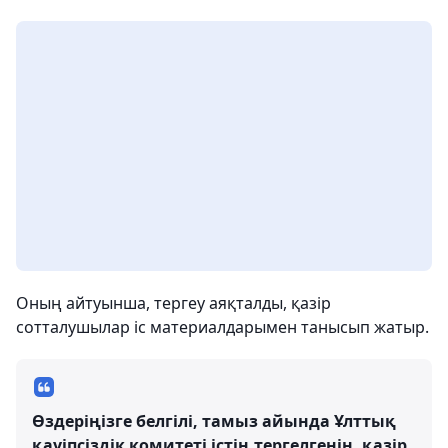
Оның айтуынша, тергеу аяқталды, қазір
сотталушылар іс материалдарымен танысып жатыр.
Өздеріңізге белгілі, тамыз айында Ұлттық
қауіпсіздік комитеті істің тергелгенін, қазір