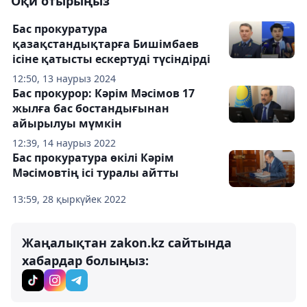
Оқи отырыңыз
Бас прокуратура
қазақстандықтарға Бишімбаев
ісіне қатысты ескертуді түсіндірді
12:50, 13 наурыз 2024
Бас прокурор: Кәрім Мәсімов 17
жылға бас бостандығынан
айырылуы мүмкін
12:39, 14 наурыз 2022
Бас прокуратура өкілі Кәрім
Мәсімовтің ісі туралы айтты
13:59, 28 қыркүйек 2022
Жаңалықтан zakon.kz сайтында
хабардар болыңыз: