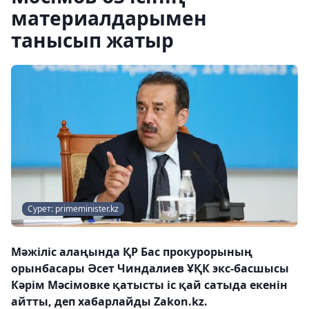
материалдарымен
танысып жатыр
Сурет: primeminister.kz
Мәжіліс алаңында ҚР Бас прокурорының
орынбасары Әсет Чиндалиев ҰҚК экс-басшысы
Кәрім Мәсімовке қатысты іс қай сатыда екенін
айтты, деп хабарлайды Zakon.kz.