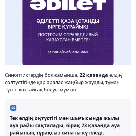
Синоптиктердің болжамынша,
22 қазанда
елдің
солтүстігінде қар аралас жаңбыр жауады, тұман
түсіп, көктайғақ болуы мүмкін.
Тек елдің оңтүстігі мен шығысында жылы
ауа-райы сақталады, бірақ 23 қазанда ауа-
райының тұрақсыз сипаты күтіледі.