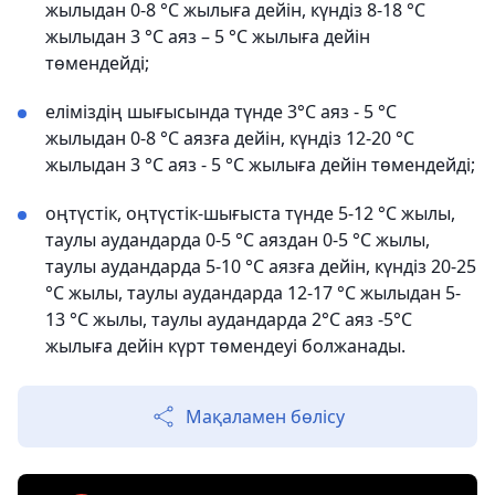
жылыдан 0-8 °C жылыға дейін, күндіз 8-18 °C
жылыдан 3 °C аяз – 5 °C жылыға дейін
төмендейді;
еліміздің шығысында түнде 3°C аяз - 5 °C
жылыдан 0-8 °C аязға дейін, күндіз 12-20 °C
жылыдан 3 °C аяз - 5 °C жылыға дейін төмендейді;
оңтүстік, оңтүстік-шығыста түнде 5-12 °C жылы,
таулы аудандарда 0-5 °C аяздан 0-5 °C жылы,
таулы аудандарда 5-10 °C аязға дейін, күндіз 20-25
°C жылы, таулы аудандарда 12-17 °C жылыдан 5-
13 °C жылы, таулы аудандарда 2°C аяз -5°C
жылыға дейін күрт төмендеуі болжанады.
Мақаламен бөлісу