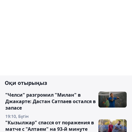
Оқи отырыңыз
"Челси" разгромил "Милан" в
Джакарте: Дастан Сатпаев остался в
запасе
19:10, Бүгін
"Кызылжар" спасся от поражения в
матче с "Алтаем" на 93-й минуте