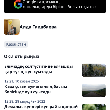
Google-ға қосылып,
жаңалықтарды бірінші болып оқыңыз
Аида Тақабаева
Қазақстан
Оқи отырыңыз
Еліміздің солтүстігінде алғашқы
қар түсіп, күн суытады
12:21, 10 қазан 2025
Қазақстан аумағының басым
бөлігінде күн суытады
12:28, 28 қыркүйек 2022
Демалыс күндері күн райы қандай