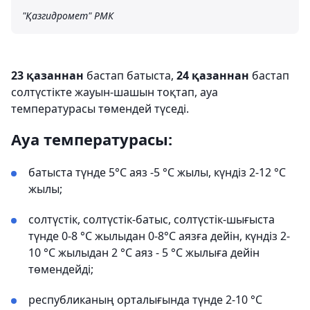
"Қазгидромет" РМК
23 қазаннан
бастап батыста,
24 қазаннан
бастап
солтүстікте жауын-шашын тоқтап, ауа
температурасы төмендей түседі.
Ауа температурасы:
батыста түнде 5°C аяз -5 °C жылы, күндіз 2-12 °C
жылы;
солтүстік, солтүстік-батыс, солтүстік-шығыста
түнде 0-8 °C жылыдан 0-8°C аязға дейін, күндіз 2-
10 °C жылыдан 2 °C аяз - 5 °C жылыға дейін
төмендейді;
республиканың орталығында түнде 2-10 °C