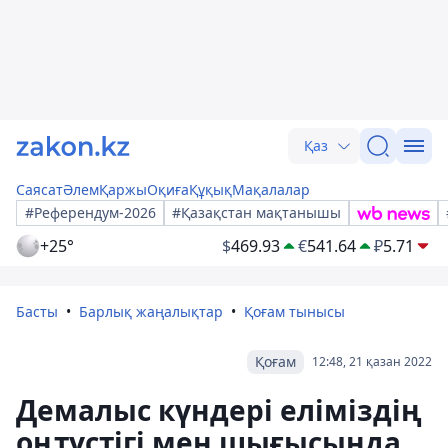
Қаз
Саясат
Әлем
Қаржы
Оқиға
Құқық
Мақалалар
#Референдум-2026
#Қазақстан мақтанышы
+25°
$
469.93
€
541.64
₽
5.71
Басты
Барлық жаңалықтар
Қоғам тынысы
Қоғам
12:48, 21 қазан 2022
Демалыс күндері еліміздің
оңтүстігі мен шығысында