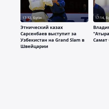
17:32, Бүгін
17:14, Б
Этнический казах
Влади
Сарсенбаев выступит за
"Атыра
Узбекистан на Grand Slam в
Самат
Швейцарии