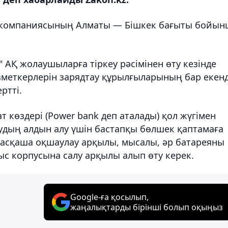
уекомпаниясының Алматы — Бішкек бағыты бойын
 АҚ жолаушыларға тіркеу рәсімінен өту кезінде
еткерлерін зарядтау құрылғыларының бар екенд
ртті.
т көздері (Power bank деп аталады) қол жүгімен
удың алдын алу үшін бастапқы бөлшек қаптамаға
асқаша оқшаулау арқылы, мысалы, әр батареяны
ыс корпусына салу арқылы алып өту керек.
Google-ға қосылып,
жаңалықтарды бірінші болып оқыңыз