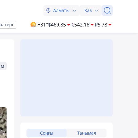
Алматы
Қаз
+31°
$
469.85
€
542.16
₽
5.78
алтері
ам
Соңғы
Танымал