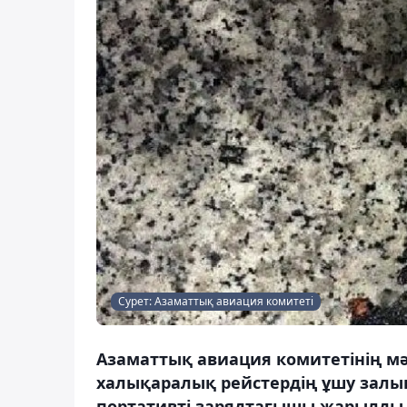
Сурет: Азаматтық авиация комитеті
Азаматтық авиация комитетінің м
халықаралық рейстердің ұшу залын
портативті зарядтағышы жарылды, 