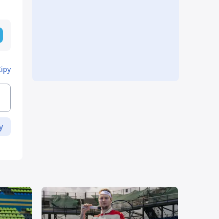
Кіру
у