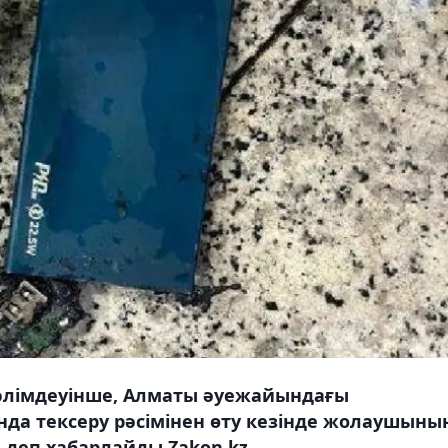
әлімдеуінше, Алматы әуежайындағы
да тексеру рәсімінен өту кезінде жолаушыны
деп хабарлайды Zakon.kz.