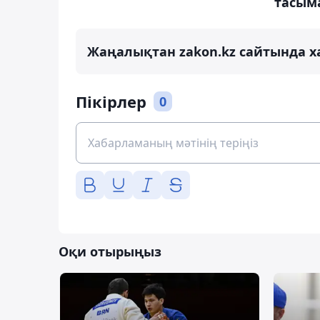
тасым
Жаңалықтан zakon.kz сайтында х
Пікірлер
0
Оқи отырыңыз