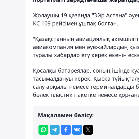
Жолаушы 19 қазанда "Эйр Астана" ә
КС 109 рейсімен ұшпақ болған.
"Қазақстанның авиациялық әкімшілігі"
авиакомпания мен әуежайлардың қызм
туралы хабардар ету керек екенін еске
Қосалқы батареялар, соның ішінде қуа
тасымалдануы керек. Қысқа тұйықтал
салу арқылы немесе терминалдарды б
бөлек пластик пакетке немесе қорған
Мақаламен бөлісу: