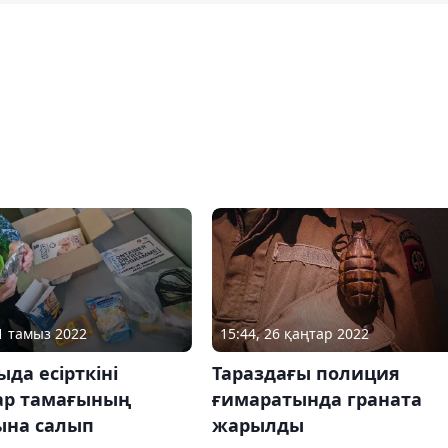
11 тамыз 2022
15:44, 26 қаңтар 2022
да есірткіні
Тараздағы полиция
ар тамағының
ғимаратында граната
ына салып
жарылды