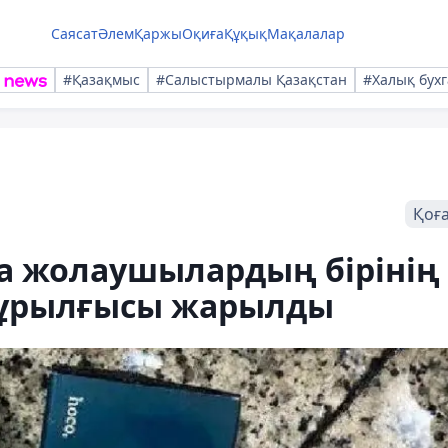
Саясат
Әлем
Қаржы
Оқиға
Құқық
Мақалалар
#Қазақмыс
#Салыстырмалы Қазақстан
#Халық бухг
Қоғ
 жолаушылардың бірінің
құрылғысы жарылды