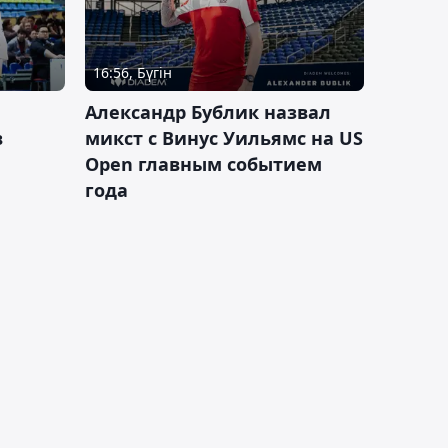
16:56, Бүгін
Александр Бублик назвал
в
микст с Винус Уильямс на US
Open главным событием
года