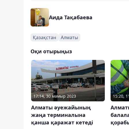
Аида Тақабаева
Қазақстан
Алматы
Оқи отырыңыз
17:14, 30 мамыр 2023
15:20, 
Алматы әуежайының
Алматы
жаңа терминалына
балал
қанша қаражат кетеді
қораб