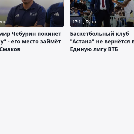
үгін
17:11, Бүгін
мир Чебурин покинет
Баскетбольный клуб
у" - его место займёт
"Астана" не вернётся 
 Смаков
Единую лигу ВТБ