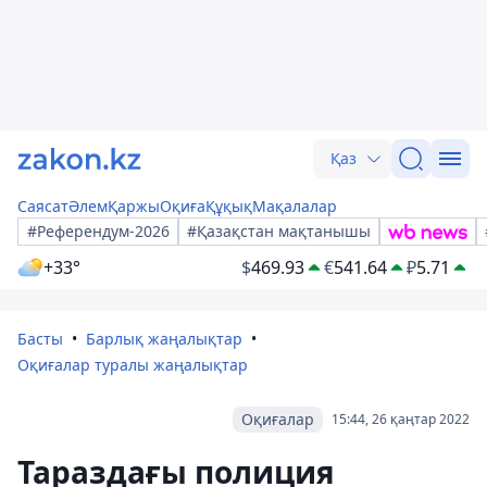
Қаз
Саясат
Әлем
Қаржы
Оқиға
Құқық
Мақалалар
#Референдум-2026
#Қазақстан мақтанышы
+33°
$
469.93
€
541.64
₽
5.71
Басты
Барлық жаңалықтар
Оқиғалар туралы жаңалықтар
Оқиғалар
15:44, 26 қаңтар 2022
Тараздағы полиция