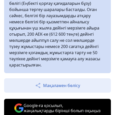
бөлігі (Еңбектi қорғау қағидаларын бұзу)
бойынша тергеу шаралары басталды. Оған
сәйкес, белгiлi бiр лауазымдарды атқару
немесе белгiлi бiр қызметпен айналысу
құқығынан үш жылға дейiнгi мерзiмге айыра
отырып, 200 АЕК-ке (612 600 теңге) дейiнгi
мөлшерде айыппұл салу не сол мөлшерде
түзеу жұмыстары немесе 200 сағатқа дейiнгi
мерзiмге қоғамдық жұмыстарға тарту не 50
тәулікке дейінгі мерзімге қамауға алу жазасы
қарастырылған.
Мақаламен бөлісу
Google-ға қосылып,
жаңалықтарды бірінші болып оқыңыз