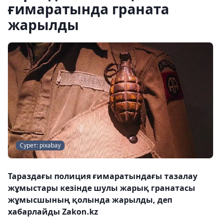
ғимаратында граната
жарылды
Сурет: pixabay
Тараздағы полиция ғимаратындағы тазалау
жұмыстары кезінде шулы жарық гранатасы
жұмысшының қолында жарылды, деп
хабарлайды Zakon.kz