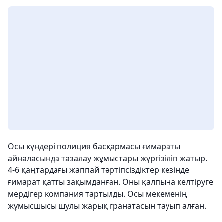
Осы күндері полиция басқармасы ғимараты
айналасында тазалау жұмыстары жүргізіліп жатыр.
4-6 қаңтардағы жаппай тәртіпсіздіктер кезінде
ғимарат қатты зақымданған. Оны қалпына келтіруге
мердігер компания тартылды. Осы мекеменің
жұмысшысы шулы жарық гранатасын тауып алған.