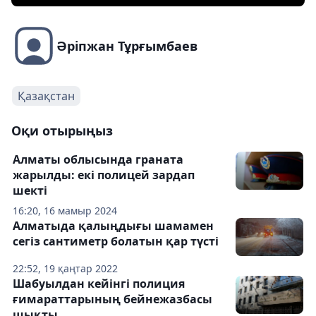
Әріпжан Тұрғымбаев
Қазақстан
Оқи отырыңыз
Алматы облысында граната
жарылды: екі полицей зардап
шекті
16:20, 16 мамыр 2024
Алматыда қалыңдығы шамамен
сегіз сантиметр болатын қар түсті
22:52, 19 қаңтар 2022
Шабуылдан кейінгі полиция
ғимараттарының бейнежазбасы
шықты