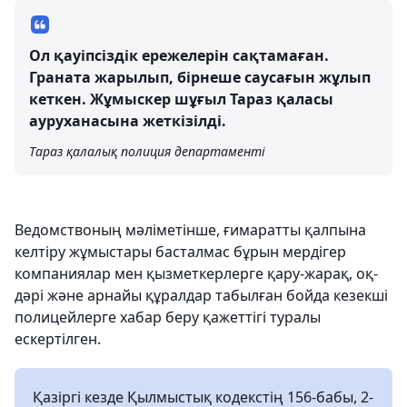
Ол қауіпсіздік ережелерін сақтамаған.
Граната жарылып, бірнеше саусағын жұлып
кеткен. Жұмыскер шұғыл Тараз қаласы
ауруханасына жеткізілді.
Тараз қалалық полиция департаменті
Ведомствоның мәліметінше, ғимаратты қалпына
келтіру жұмыстары басталмас бұрын мердігер
компаниялар мен қызметкерлерге қару-жарақ, оқ-
дәрі және арнайы құралдар табылған бойда кезекші
полицейлерге хабар беру қажеттігі туралы
ескертілген.
Қазіргі кезде Қылмыстық кодекстің 156-бабы, 2-