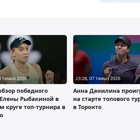
08 тамыз 2026
23:28, 07 тамыз 2026
обзор победного
Анна Данилина проиг
 Елены Рыбакиной в
на старте топового ту
м круге топ-турнира в
в Торонто
о