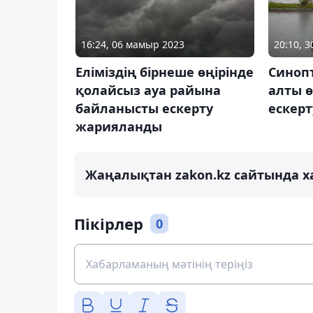
16:24, 06 мамыр 2023
20:10, 
Еліміздің бірнеше өңірінде
Синопт
қолайсыз ауа райына
алты 
байланысты ескерту
ескер
жарияланды
Жаңалықтан zakon.kz сайтында х
Пікірлер
0