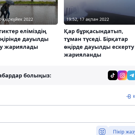
30 қыркүйек 2022
19:52, 17 ақпан 2022
иктер еліміздің
Қар бұрқасындатып,
өңірінде дауылды
тұман түседі. Бірқатар
ту жариялады
өңірде дауылды ескерту
жарияланды
абардар болыңыз:
Пікір жаз