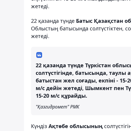
жетеді.
22 қазанда түнде
Батыс Қазақстан 
Облыстың батысында солтүстіктен, сол
жетеді.
22 қазанда түнде Түркістан облыс
солтүстігінде, батысында, таулы 
батыстан жел соғады, екпіні - 15-
м/с дейін жетеді, Шымкент пен Тү
15-20 м/с құрайды.
"Қазгидромет" РМК
Күндіз
Ақтөбе облысының
солтүстігі