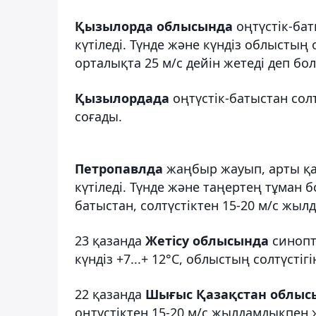
Қызылорда облысында
оңтүстік-бат
күтіледі. Түнде және күндіз облыстың 
орталықта 25 м/с дейін жетеді деп бо
Қызылордада
оңтүстік-батыстан сол
соғады.
Петропавлда
жаңбыр жауып, арты қа
күтіледі. Түнде және таңертең тұман 
батыстан, солтүстіктен 15-20 м/с жы
23 қазанда
Жетісу облысында
синопт
күндіз +7...+ 12°C, облыстың солтүсті
22 қазанда
Шығыс Қазақстан облы
оңтүстіктен 15-20 м/с жылдамдықпен ж