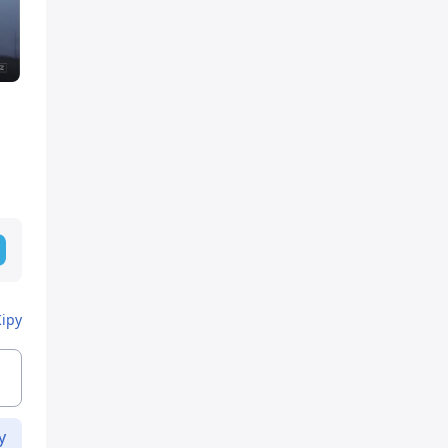
Кіру
у