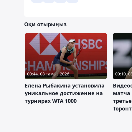
Оқи отырыңыз
00:44, 08 тамыз 2026
00:10, 
Елена Рыбакина установила
Видео
уникальное достижение на
матча
турнирах WTA 1000
третье
Торонт