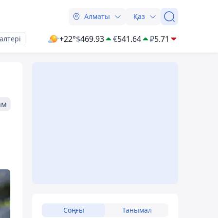
Алматы
Қаз
+22°
$
469.93
€
541.64
₽
5.71
алтері
ам
Соңғы
Танымал