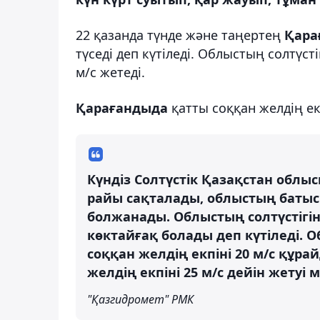
22 қазанда түнде және таңертең
Қара
түседі деп күтіледі. Облыстың солтүс
м/с жетеді.
Қарағандыда
қатты соққан желдің екп
Күндіз Солтүстік Қазақстан обл
райы сақталады, облыстың батыс
болжанады. Облыстың солтүстігін
көктайғақ болады деп күтіледі. О
соққан желдің екпіні 20 м/с құр
желдің екпіні 25 м/с дейін жетуі 
"Қазгидромет" РМК