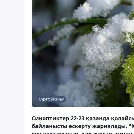
Сурет: pixabay
Cиноптиктер 22-23 қазанда қолай
байланысты ескерту жариялады. "Қ
күн күрт суытып, қар жауып, тұман