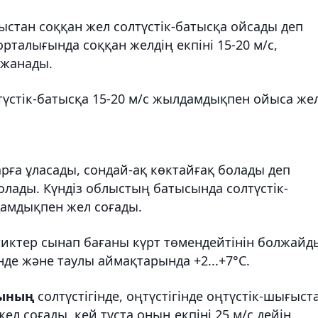
ыстан соққан жел солтүстік-батысқа ойсады деп
орталығында соққан желдің екпіні 15-20 м/с,
лжанады.
түстік-батысқа 15-20 м/с жылдамдықпен ойыса же
рға ұласады, сондай-ақ көктайғақ болады деп
болады. Күндіз облыстың батысында солтүстік-
лдамдықпен жел соғады.
иктер сынап бағаны күрт төмендейтінін болжайд
гінде және таулы аймақтарында +2...+7°C.
сының
солтүстігінде, оңтүстігінде оңтүстік-шығыст
ел соғады, кей тұста оның екпіні 25 м/с дейін