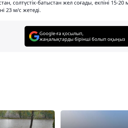
н, солтүстік-батыстан жел соғады, екпіні 15-20 
і 23 м/с жетеді.
Google-ға қосылып,
жаңалықтарды бірінші болып оқыңыз