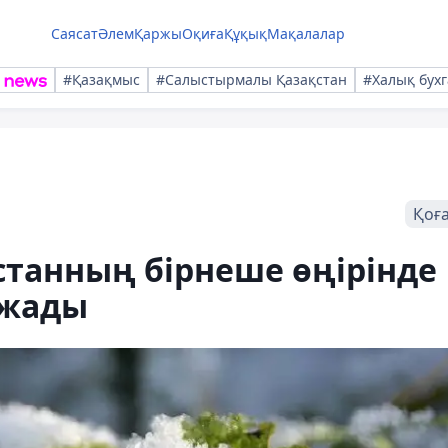
Саясат
Әлем
Қаржы
Оқиға
Құқық
Мақалалар
#Қазақмыс
#Салыстырмалы Қазақстан
#Халық бухг
Қоғ
танның бірнеше өңірінде
лжады