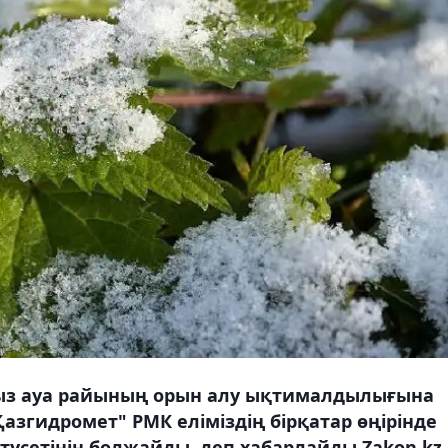
сыз ауа райының орын алу ықтималдылығына
азгидромет" РМК еліміздің бірқатар өңірінде
 түсетінін болжайды, деп хабарлайды Zakon.kz.