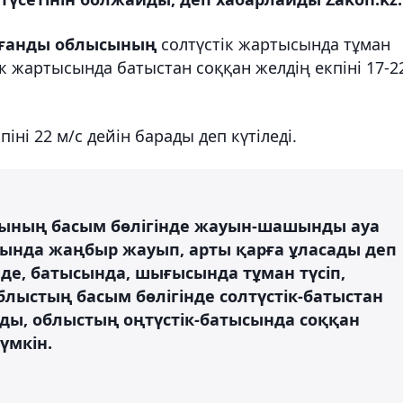
ғанды облысының
солтүстік жартысында тұман
тік жартысында батыстан соққан желдің екпіні 17-2
іні 22 м/с дейін барады деп күтіледі.
ысының басым бөлігінде жауын-шашынды ауа
ында жаңбыр жауып, арты қарға ұласады деп
де, батысында, шығысында тұман түсіп,
блыстың басым бөлігінде солтүстік-батыстан
айды, облыстың оңтүстік-батысында соққан
мүмкін.