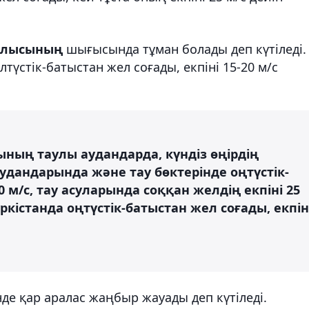
облысының
шығысында тұман болады деп күтіледі.
түстік-батыстан жел соғады, екпіні 15-20 м/с
ының таулы аудандарда, күндіз өңірдің
аудандарында және тау бөктерінде оңтүстік-
20 м/с, тау асуларында соққан желдің екпіні 25
ркістанда оңтүстік-батыстан жел соғады, екпін
нде қар аралас жаңбыр жауады деп күтіледі.