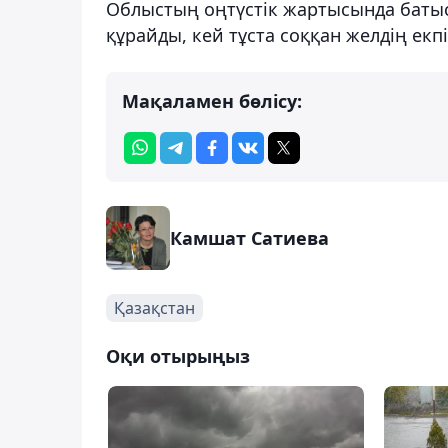
Облыстың оңтүстік жартысында батыста
құрайды, кей тұста соққан желдің екпін
Мақаламен бөлісу:
Камшат Сатиева
Қазақстан
Оқи отырыңыз